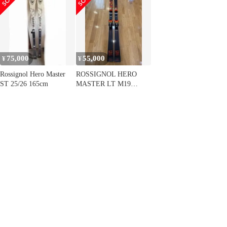
75,000
55,000
¥
¥
Rossignol Hero Master
ROSSIGNOL HERO
ST 25/26 165cm
MASTER LT M19
179cm スキー板