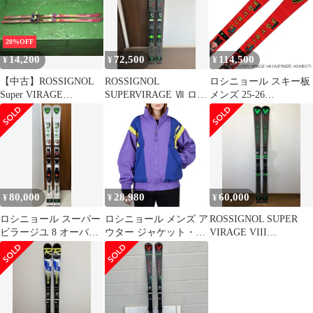
20%OFF
14,200
72,500
114,500
¥
¥
¥
【中古】ROSSIGNOL
ROSSIGNOL
ロシニョール スキー板
Super VIRAGE
SUPERVIRAGE Ⅶ ロシ
メンズ 25-26
CERAMIC スキー板
ニョールスーパーヴィ
ROSSIGNOL SUPER
ラージュ
VIRAGE VIII
OVERSIZE + NX 12
KONECT GW デモ 基礎
オールラウンド
80,000
28,980
60,000
¥
¥
¥
ロシニョール スーパー
ロシニョール メンズ ア
ROSSIGNOL SUPER
ビラージユ 8 オーバー
ウター ジャケット・ブ
VIRAGE VIII
サイズ164cm SPX 14
ルゾン ジャケット
OVERSIZE 172
Rossignol Super Jacket
Unisex Super Violet バイ
オレット