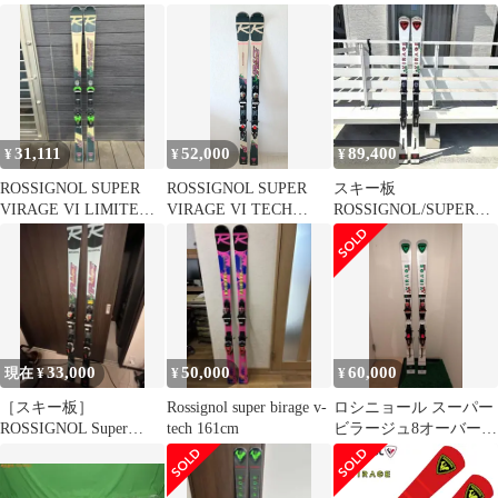
Super VIII TECH
サイズ 172cm 2025-26
173cm スキー板
31,111
52,000
89,400
¥
¥
¥
ROSSIGNOL SUPER
ROSSIGNOL SUPER
スキー板
VIRAGE VI LIMITED
VIRAGE VI TECH
ROSSIGNOL/SUPER
166㎝
166cm
VIRAGE 166cm 極美品
☆
33,000
50,000
60,000
現在 ¥
¥
¥
［スキー板］
Rossignol super birage v-
ロシニョール スーパー
ROSSIGNOL Super
tech 161cm
ビラージュ8オーバーサ
birageⅤ(173cm)
イズ 164cm