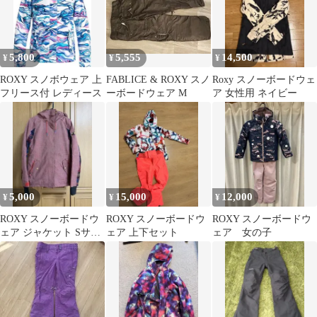
5,800
5,555
14,500
¥
¥
¥
ROXY スノボウェア 上
FABLICE & ROXY スノ
Roxy スノーボードウェ
フリース付 レディース
ーボードウェア M
ア 女性用 ネイビー
5,000
15,000
12,000
¥
¥
¥
ROXY スノーボードウ
ROXY スノーボードウ
ROXY スノーボードウ
ェア ジャケット Sサイ
ェア 上下セット
ェア 女の子￼
ズ