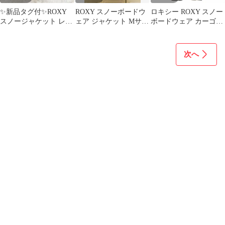
✨新品タグ付✨ROXY
ROXY スノーボードウ
ロキシー ROXY スノー
スノージャケット レデ
ェア ジャケット Mサイ
ボードウェア カーゴパ
ィース Sサイズ ホワイ
ズ
ンツ 中綿 S 黒 ブラッ
ト
ク /YK
次へ