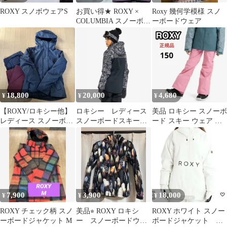
ROXY スノボウェアS
お買い得★ ROXY ×
Roxy 幾何学模様 スノ
COLUMBIA スノーボー
ーボードウェア
ドウェア スキーウェア
M
18,800
20,000
4,680
¥
¥
¥
【ROXY/ロキシー他】
ロキシー レディース
美品 ロキシー スノーボ
レディース スノーボー
スノーボードスキーウ
ード スキー ウェア キ
ドウェア上下&ヒップ
ェア
ッズ ピンク パンツ 150
プロテクター
7,900
3,900
18,000
¥
¥
¥
ROXY チェック柄 スノ
美品⭐︎ ROXY ロキシ
ROXY ホワイト スノー
ーボードジャケット M
ー スノーボードウェ
ボードジャケット 定