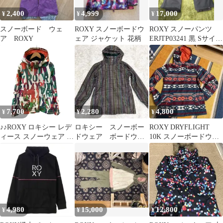
2,400
4,999
17,000
¥
¥
¥
スノーボード ウェ
ROXY スノーボードウ
ROXY スノーパンツ
ア ROXY
ェア ジャケット 花柄
ERJTP03241 黒 Sサイズ
Womens
7,700
2,280
4,800
¥
¥
¥
♪♪ROXY ロキシー レデ
ロキシー スノーボー
ROXY DRYFLIGHT
ィース スノーウェア ス
ドウェア ボードウェ
10K スノーボードウェ
ノーボード スキー ジャ
ア スノボ ウエア
ア M
ケット ジャンパー
M ROXY 上着
SIZE M ホワイト
4,980
15,000
12,800
¥
¥
¥