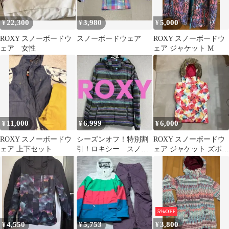
22,300
3,980
5,000
¥
¥
¥
ROXY スノーボードウ
スノーボードウェア
ROXY スノーボードウ
ェア 女性
ェア ジャケット M
11,000
6,999
6,000
¥
¥
¥
ROXY スノーボードウ
シーズンオフ！特別割
ROXY スノーボードウ
ェア 上下セット
引！ロキシー スノー
ェア ジャケット ズボ
ボードウェア 上下セ
ン キッズ 花柄
ット
5%OFF
4,550
5,753
3,800
¥
¥
¥