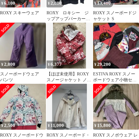
6,100
2,800
13,400
¥
¥
¥
ROXY スキーウェア
ROXY ロキシー ジ
ROXY スノーボードジ
ップアップパーカー
ャケット S
裏ボア 総柄 フルジ
ップ 黒 M
2,000
6,377
29,200
¥
¥
¥
スノーボードウェア
【ほぼ未使用】ROXY
ESTIVA ROXY スノー
パンツ
スノージャケット ノル
ボードウェア小物セッ
ディック柄 Mサイズ
ト
2,500
11,000
15,800
¥
¥
¥
ROXY スノーボードウ
ROXY スノーボード・
ROXY スノボウェア レ