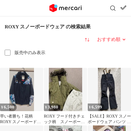
ROXY スノーボードウェア の検索結果
並び替え
販売中のみ表示
6,500
3,980
6,599
¥
¥
¥
早い者勝ち！花柄
ROXY フード付きチェ
【SALE】ROXY スノー
ROXY スノーボードウ
ック柄 スノーボード
ボードウェア パンツ L
ェア
ウェア セット
サイズ