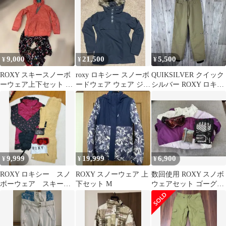
12/L/G/G
9,000
21,500
5,500
¥
¥
¥
ROXY スキースノーボ
roxy ロキシー スノーボ
QUIKSILVER クイック
ーウェア上下セット レ
ードウェア ウェア ジャ
シルバー ROXY ロキシ
ディースMサイズSサイ
ケット メンズ レディー
ー ベージュ PROTEIN
ズ
ス
TEX 防寒 防水 撥水 ラ
ミネート加工 スノボ ス
ノーボード スキー ウェ
ア 中綿 ダウン チノパ
ン風 パンツ レディース
M サイズ
9,999
19,999
6,900
¥
¥
¥
ROXY ロキシー スノ
ROXY スノーウェア 上
数回使用 ROXY スノボ
ボーウェア スキーウ
下セット M
ウェアセット ゴーグル
ェアセット M S
グローブ パスケース