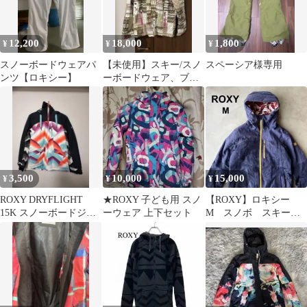
12,200
18,000
1,800
¥
¥
¥
スノーボードウェアパ
【未使用】スキー/スノ
スペーシア様専用
ンツ【ロキシー】
ーボードウェア、ブー
ツ、手袋セット
3,500
10,000
15,000
¥
¥
¥
ROXY DRYFLIGHT
★ROXY 子ども用 スノ
【ROXY】ロキシー
15K スノーボードジャ
ーウェア 上下セット
M スノボ スキー
ケット S/P/CH
ジャケット ウェア
花柄