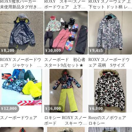
ROXY撥水パーカー
ROXY スキー/スノー
ROXY スノーウェア 上
未使用新品タグ付き
ボードウェア 上下セ
下セット ドット柄 レデ
元値11,000円
ット Mサイズ
ィース ピンク
8,200
30,000
9,455
¥
¥
¥
ROXY スノーボードウ
スノーボード 初心者
ROXY スノーボードウ
ェア ジャケット
スタート9点セット★
ェア 花柄 Sサイズ
Y2K テック系
12,000
16,000
6,000
¥
¥
¥
スノーボードウェア
ロキシー ROXY スノー
Roxyのスノボウェア
ボード スキー ウェ
ロキシー
ア 上下セット