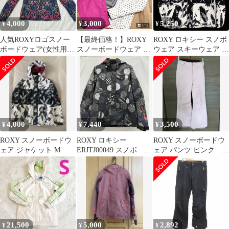
4,000
3,000
5,250
¥
¥
¥
人気ROXYロゴスノー
【最終価格！】ROXY
ROXY ロキシー スノボ
ボードウェア(女性用)S
スノーボードウェア M
ウェア スキーウェア レ
マルチカラー
サイズ 上下、ニット帽
ディース Mサイズ
セット
4,000
7,440
3,500
¥
¥
¥
ROXY スノーボードウ
ROXY ロキシー
ROXY スノーボードウ
ェア ジャケット M
ERJTJ00049 スノボ ス
ェア パンツ ピンク
キー ジャケット ウ
10/M
ィンタースポーツ 防
寒 サイズM
21,500
5,000
2,892
¥
¥
¥