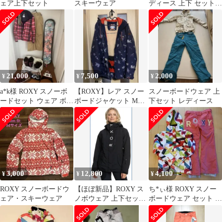
ェア上下セット
スキーウェア
ディース 上下 セットア
ップ
21,000
7,500
2,000
¥
¥
¥
a*k様 ROXY スノーボ
【ROXY】レア￼ スノー
スノーボードウェア 上
ードセット ウェア ボー
ボードジャケット Mサ
下セット レディース
ド
イズ 美品
3,000
12,800
4,100
¥
¥
¥
ROXY スノーボードウ
【ほぼ新品】ROXY ス
ち*ぃ様 ROXY スノー
ェア・スキーウェア
ノボウェア 上下セット
ボードウェア セット S
L ブラック 1回着用
サイズ