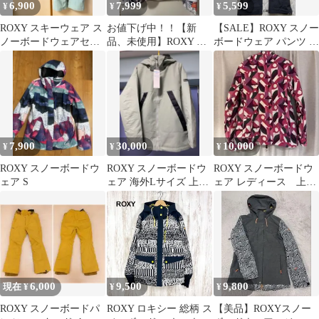
6,900
7,999
5,599
¥
¥
¥
ROXY スキーウェア ス
お値下げ中！！【新
【SALE】ROXY スノー
ノーボードウェアセッ
品、未使用】ROXY ウ
ボードウェア パンツ ブ
ト チェック柄 レディー
エア Sサイズ
ラック
ス
7,900
30,000
10,000
¥
¥
¥
ROXY スノーボードウ
ROXY スノーボードウ
ROXY スノーボードウ
ェア S
ェア 海外Lサイズ 上下
ェア レディース 上下
セット
セット
6,000
9,500
9,800
現在 ¥
¥
¥
ROXY スノーボードパ
ROXY ロキシー 総柄 ス
【美品】ROXYスノー