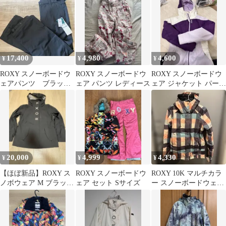
17,400
4,980
4,600
¥
¥
¥
ROXY スノーボードウ
ROXY スノーボードウ
ROXY スノーボードウ
ェアパンツ ブラック
ェア パンツ レディース
ェア ジャケット パープ
サイズS
ル ホワイト
20,000
4,999
4,330
¥
¥
¥
【ほぼ新品】ROXY ス
ROXY スノーボードウ
ROXY 10K マルチカラ
ノボウェア M ブラック
ェア セット Sサイズ
ー スノーボードウェア
1回着用
S