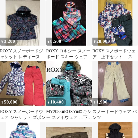
ア
価30800円‼️
3,200
8,500
28,000
¥
¥
¥
ROXY スノーボードジ
ROXY ロキシー スノー
ROXY スノボードウェ
ャケット レディース ロ
ボード スキー ウェア
ア 上下セット スノ
キシー スキーウェア
上下セット チェック柄
ーウェア グローブ付
の3点セット
50,000
10,400
1,900
¥
¥
¥
ROXY スノーボードウ
MY2088■ROXY■ロキシ
スノーボードウェア パ
ェア ジャケット ズボン
ー スノボウェア 上下セ
ンツ
ット M S スキーウェ
ア