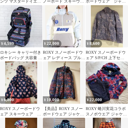
ンツ マスタードイエロ
ノーボード スキーウェ
ボードウェア ジャケ
ー
ア
ットSサイズ
4,599
22,000
8,600
¥
¥
¥
ロキシー キャリー付き
ROXY スノーボードウ
ROXY スノーボードウ
ボードバッグ 大容量 マ
ェア レディース プルオ
ェア S/P/CH 上下セッ
ルチボーダー ロゴ 旅行
ーバー クロエキム
ト2000円引き
バッグ
Mサイズ
6,800
10,000
22,000
¥
¥
¥
ROXY スノーボードウ
【美品】ROXY スノー
ROXY 蜷川実花コラボ
ェア スキーウェア レ
ボードウェア ジャケッ
スノボウエア ジャケッ
ディースM
ト 総柄 (上)
トS / パンツ M