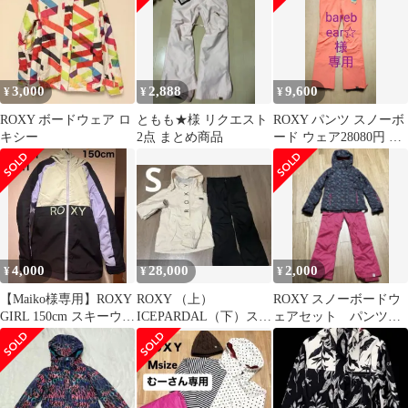
3,000
2,888
9,600
¥
¥
¥
ROXY ボードウェア ロ
ともも★様 リクエスト
ROXY パンツ スノーボ
キシー
2点 まとめ商品
ード ウェア28080円 S
新品 ロキシー スキー
4,000
28,000
2,000
¥
¥
¥
【Maiko様専用】ROXY
ROXY （上）
ROXY スノーボードウ
GIRL 150cm スキーウェ
ICEPARDAL（下）スノ
ェアセット パンツの
ア フード付き
ボウェア セット
み