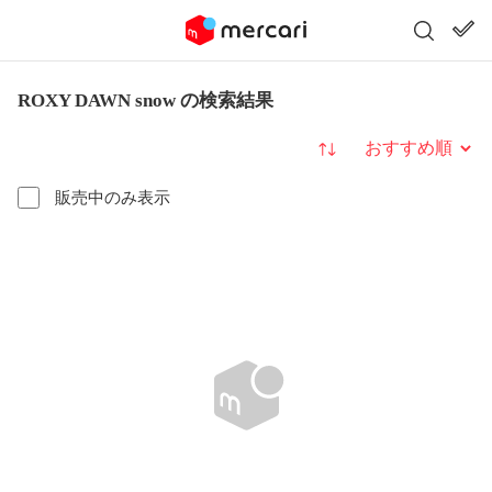
ROXY DAWN snow の検索結果
並び替え
販売中のみ表示