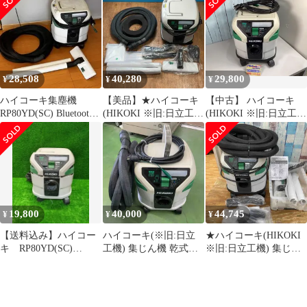
【川越店】
RP80YD(SC) Bluetooth
対応 お掃除セット付
28,508
40,280
29,800
¥
¥
¥
ハイコーキ集塵機
【美品】★ハイコーキ
【中古】 ハイコーキ
RP80YD(SC) Bluetooth
(HIKOKI ※旧:日立工
(HIKOKI ※旧:日立工
対応
機) 集じん機 乾式
機) 集じん機 乾式
RP80YD(SC)【岩槻店】
RP80YD(SC)
19,800
40,000
44,745
¥
¥
¥
【送料込み】ハイコー
ハイコーキ(※旧:日立
★ハイコーキ(HIKOKI
キ RP80YD(SC)
工機) 集じん機 乾式
※旧:日立工機) 集じん
Bluetooth対応 集塵機
RP80YD(SC)【桶川店】
機 乾式 RP80YD(SC)
【柏店】