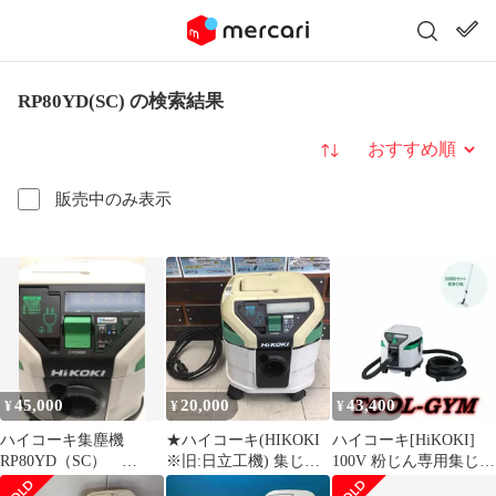
RP80YD(SC) の検索結果
並び替え
販売中のみ表示
45,000
20,000
43,400
¥
¥
¥
ハイコーキ集塵機
★ハイコーキ(HIKOKI
ハイコーキ[HiKOKI]
RP80YD（SC）
※旧:日立工機) 集じん
100V 粉じん専用集じん
Bluetooth
機 乾式 RP80YD(SC)
機/集じん容量8L