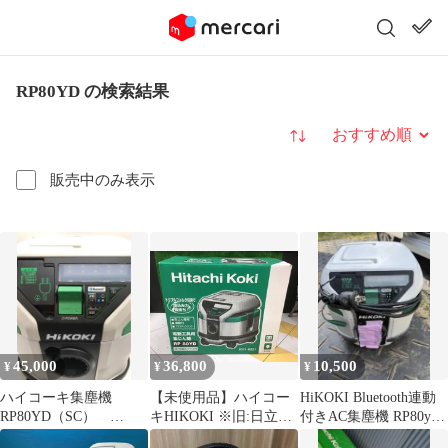
RP80YD の検索結果
並び替え
販売中のみ表示
45,000
36,800
10,500
¥
¥
¥
ハイコーキ集塵機
【未使用品】ハイコー
HiKOKI Bluetooth連動
RP80YD（SC）
キHIKOKI ※旧:日立工
付きAC集塵機 RP80yds
Bluetooth
機 集じん機
ジャンク