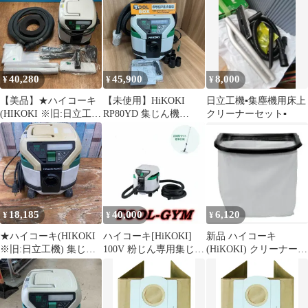
RP80YD(L)●アクトツー
ル富山店●P
40,280
45,900
8,000
¥
¥
¥
【美品】★ハイコーキ
【未使用】HiKOKI
日立工機▪集塵機用床上
(HIKOKI ※旧:日立工
RP80YD 集じん機
クリーナーセット▪
機) 集じん機 乾式
【204】
RP80YD(SC)【岩槻店】
18,185
40,000
6,120
¥
¥
¥
★ハイコーキ(HIKOKI
ハイコーキ[HiKOKI]
新品 ハイコーキ
※旧:日立工機) 集じん
100V 粉じん専用集じん
(HiKOKI) クリーナー用
機 乾式 RP80YD【柏
機/集じん容量8L
プレフィルタ 377758
店】
RP80YD(L) お掃除セッ
ト付