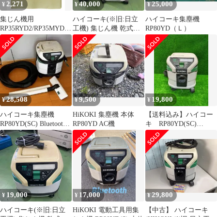
2,271
40,000
25,000
¥
¥
¥
集じん機用
ハイコーキ(※旧:日立
ハイコーキ集塵機
RP35RYD2/RP35MYD2
工機) 集じん機 乾式
RP80YD（Ｌ）
用紙フィルター
RP80YD(SC)【桶川店】
HiKOKI(ハイコーキ) 容
量3.5L 5枚入 0032-3703
28,508
9,500
19,800
¥
¥
¥
ハイコーキ集塵機
HiKOKI 集塵機 本体
【送料込み】ハイコー
RP80YD(SC) Bluetooth
RP80YD AC機
キ RP80YD(SC)
対応
Bluetooth対応 集塵機
19,000
17,000
29,800
¥
¥
¥
ハイコーキ(※旧:日立
HiKOKI 電動工具用集
【中古】 ハイコーキ