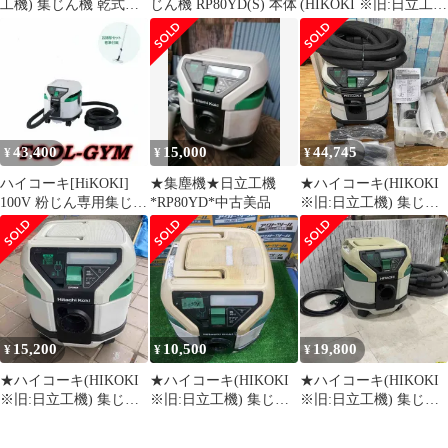
工機) 集じん機 乾式
じん機 RP80YD(S) 本体
(HIKOKI ※旧:日立工
RP80YD 本体のみ【桶
機) 集じん機 乾式
川店】
RP80YD(SC)
43,400
15,000
44,745
¥
¥
¥
ハイコーキ[HiKOKI]
★集塵機★日立工機
★ハイコーキ(HIKOKI
100V 粉じん専用集じん
*RP80YD*中古美品
※旧:日立工機) 集じん
機/集じん容量8L
機 乾式 RP80YD(SC)
RP80YD(SC) Bluetooth
【柏店】
対応 お掃除セット付
15,200
10,500
19,800
¥
¥
¥
★ハイコーキ(HIKOKI
★ハイコーキ(HIKOKI
★ハイコーキ(HIKOKI
※旧:日立工機) 集じん
※旧:日立工機) 集じん
※旧:日立工機) 集じん
機 乾式 RP80YD【川崎
機 乾式 RP80YD【草加
機 乾式 RP80YD【川口
店】
店】
店】