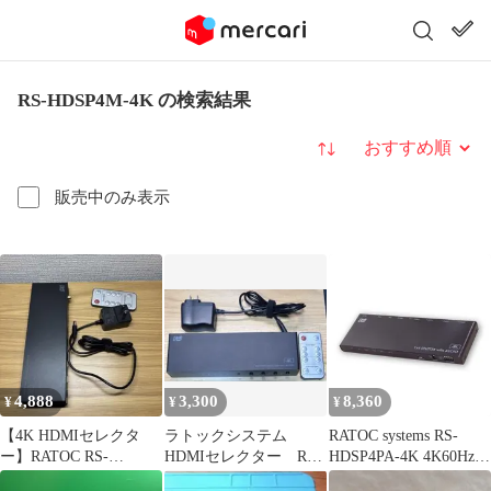
RS-HDSP4M-4K の検索結果
並び替え
販売中のみ表示
4,888
3,300
8,360
¥
¥
¥
【4K HDMIセレクタ
ラトックシステム
RATOC systems RS-
ー】RATOC RS-
HDMIセレクター RS-
HDSP4PA-4K 4K60Hz対
HDSW41A-4K
HDSW41A-4K
応 1入力4出力 外部音声