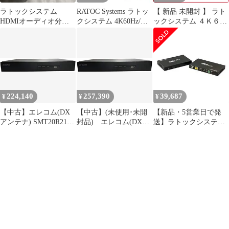
ラトックシステム
RATOC Systems ラトッ
【 新品 未開封 】 ラト
HDMIオーディオ分離
クシステム 4K60Hz/ダ
ックシステム ４Ｋ６０
器 RS-HD2HDA2-4K
ウンスケール対応 外部
Ｈｚ対応 ＨＤＭＩ延長
音声出力付 HDMI分配
器（１００ｍ） RS-
器 RS-HDSP4PA-4K
HDEX100-4K 未使用 送
(2683277)
料無料
224,140
257,390
39,687
¥
¥
¥
【中古】エレコム(DX
【中古】(未使用･未開
【新品・5営業日で発
アンテナ) SMT20R21
封品) エレコム(DXア
送】ラトックシステム
デルカテック/HD-TVI
ンテナ) SMT20R21 デ
4K60Hz対応 HDMI延長
4chレコーダー n5ksbvb
ルカテック/HD-TVI 4ch
器(40m)(RS-HDEX40-
レコーダー 6k88evb
4K)