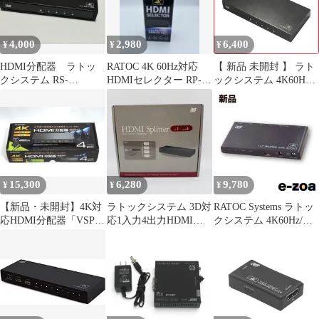
4,000
2,980
6,400
¥
¥
¥
HDMI分配器 ラトッ
RATOC 4K 60Hz対応
【 新品 未開封 】 ラト
クシステム RS-
HDMIセレクター RP-
ックシステム 4K60Hz
HDSP4P-4K
HDSW41-4K
対応 1入力4出力 HDMI
分配器 RS-HDSP4P-
4KZ 未使用 送料無料
15,300
6,280
9,780
¥
¥
¥
【新品・未開封】4K対
ラトックシステム 3D対
RATOC Systems ラトッ
応HDMI分配器「VSP-
応1入力4出力HDMI分
クシステム 4K60Hz/ダ
HDP14BK」（4分配）
配器 REX-HDSP4A
ウンスケール対応 外部
音声出力付 HDMI分配
器 RS-HDSP2PA-4K
(2683276)