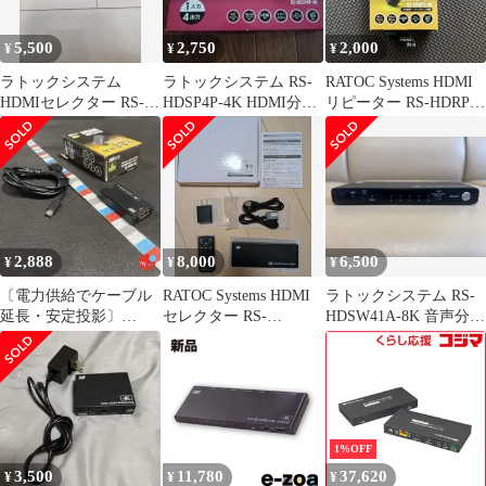
5,500
2,750
2,000
¥
¥
¥
ラトックシステム
ラトックシステム RS-
RATOC Systems HDMI
HDMIセレクター RS-
HDSP4P-4K HDMI分配
リピーター RS-HDRP2-
HDSW41A-4K リモコン
器 1入力4出力
4K
無し
2,888
8,000
6,500
¥
¥
¥
〔電力供給でケーブル
RATOC Systems HDMI
ラトックシステム RS-
延長・安定投影〕
セレクター RS-
HDSW41A-8K 音声分離
HDMIリピーター RS-
HDSW41A-8K
HDMI セレクター
HDRP2-4KA
1%OFF
3,500
11,780
37,620
¥
¥
¥