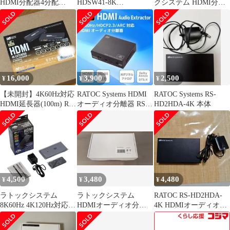
HDMI分配器4分配
HDSW41-8K
クシステム HDMI分配
VGA-HDRSP4 （サンワ
8K60Hz/4K120Hz対応 4
器 RS-HDSP22-4K
サプライ）
入力1出力 HDMI切替器
RSHDSW418K
16,000
3,900
2,500
¥
¥
¥
【未開封】4K60Hz対応
RATOC Systems HDMI
RATOC Systems RS-
HDMI延長器(100m) RS-
オーディオ分離器 RS-
HD2HDA-4K 本体
HDEX100-4K
HD2HDA2-4K
4,500
3,480
4,480
¥
¥
¥
ラトックシステム
ラトックシステム
RATOC RS-HD2HDA-
8K60Hz 4K120Hz対応 4
HDMIオーディオ分離
4K HDMIオーディオ分
入力1出力 HDMI切替器
器 RS-HD2HDA2-4K
離器 4K60Hz
RS-HDSW41-8K HDR