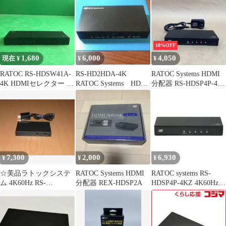
出力付 HDMI分配器
RSHDSP4PA4K
10%OFF
1,680
6,000
4,050
現在 ¥
¥
¥
RATOC RS-HDSW41A-
RS-HD2HDA-4K
RATOC Systems HDMI
4K HDMIセレクター 動
RATOC Systems HDMI
分配器 RS-HDSP4P-4K
作未確認
音声分離機
4K60Hz対応 1入力4出
力
7,300
2,000
6,930
¥
¥
¥
☆美品ラトックシステ
RATOC Systems HDMI
RATOC systems RS-
ム 4K60Hz RS-
分配器 REX-HDSP2A
HDSP4P-4KZ 4K60Hz対
HD2HDA-4KHDMIセレ
応 1入力4出力 HDMI分
クター
配器 RSHDSP4P4KZ