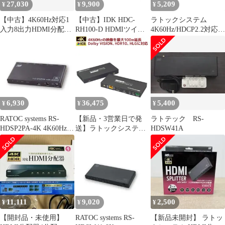
27,030
9,900
5,209
¥
¥
¥
【中古】4K60Hz対応1
【中古】IDK HDC-
ラトックシステム
入力8出力HDMI分配器
RH100-D HDMIツイス
4K60Hz/HDCP2.2対応
RS-HDSP8P-4K
トペアケーブル延長用
HDMIリピーター RS-
受信器 4K対応
HDRP2-4KA
HDBaseT RS-232C ブラ
ック HDMI延長器
HDMIレシーバー 映像
伝送装置 中古オフィス
家具 EG21872
6,930
36,475
5,400
¥
¥
¥
RATOC systems RS-
【新品・3営業日で発
ラトテック RS-
HDSP2PA-4K 4K60Hz対
送】ラトックシステム
HDSW41A
応 1入力2出力 外部音声
4K60Hz対応 HDMI延長
出力付 HDMI分配器
器(100m)(RS-HDEX100-
RSHDSP2PA4K
4K)
11,111
9,020
2,500
¥
¥
¥
【開封品・未使用】
RATOC systems RS-
【新品未開封】 ラトッ