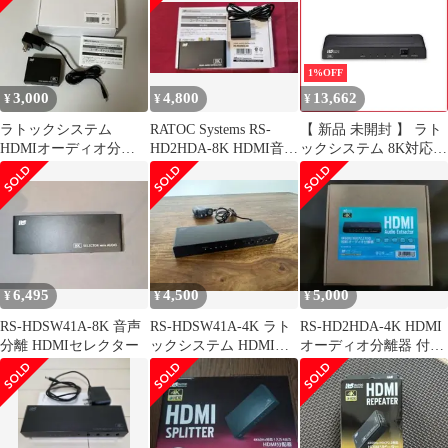
HDCP DTX:X VRR
ALLM 中古 a1
1%OFF
3,000
4,800
13,662
¥
¥
¥
ラトックシステム
RATOC Systems RS-
【 新品 未開封 】 ラト
HDMIオーディオ分離
HD2HDA-8K HDMI音声
ックシステム 8K対応 1
器 RS-HD2HDA2-4K
分離器本体
入力4出力 HDMI分配器
RS-HDSP4-8K 未使用
送料無料
6,495
4,500
5,000
¥
¥
¥
RS-HDSW41A-8K 音声
RS-HDSW41A-4K ラト
RS-HD2HDA-4K HDMI
分離 HDMIセレクター
ックシステム HDMI分
オーディオ分離器 付属
配器 動作確認済
品完備 ラトックシステ
ム