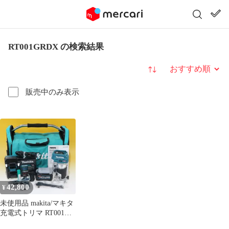
RT001GRDX の検索結果
並び替え
販売中のみ表示
42,800
¥
未使用品 makita/マキタ
充電式トリマ RT001G
40Vmax 2.5Ah バッテリ