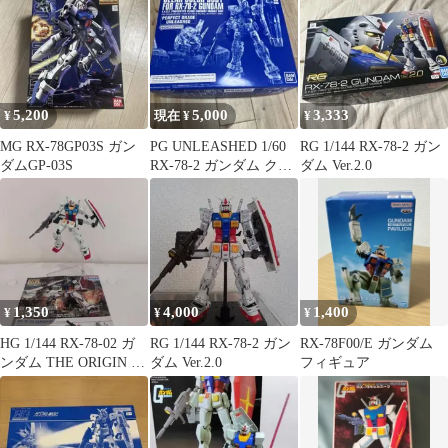
GUNDAM NEXT
FUTURE PAVILION 未
開封 大阪万博 現状品
5,200
5,000
3,333
¥
現在 ¥
¥
MG RX-78GP03S ガン
PG UNLEASHED 1/60
RG 1/144 RX-78-2 ガン
ダムGP-03S
RX-78-2 ガンダム クリ
ダム Ver.2.0
アカラーボディ
1,350
4,000
1,400
¥
¥
¥
HG 1/144 RX-78-02 ガ
RG 1/144 RX-78-2 ガン
RX-78F00/E ガンダム
ンダム THE ORIGIN 完
ダム Ver.2.0
フィギュア
成品