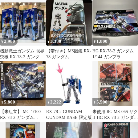
ダム REVIVAL Ver.
書
2,980
3,380
1,800
¥
¥
¥
機動戦士ガンダム 限界
【帯付き】MS図鑑 RX-
HG RX-78-2 ガンダム
突破 RX-78-2 ガンダム
78 ガンダム
1/144 ガンプラ
フィギュア2体セット
5,800
2,222
5,500
¥
¥
¥
【未組立】 MG 1/100
RX-78-2 GUNDAM
未使用 RG MS-06S ザク
RX-78-2 ガンダム
GUNDAM BASE 限定版
II HG RX-78-2 ガンダム
Ver.3.0
セット