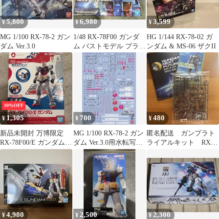
5,800
6,980
3,599
¥
¥
¥
MG 1/100 RX-78-2 ガン
1/48 RX-78F00 ガンダ
HG 1/144 RX-78-02 ガ
ダム Ver.3.0
ム バストモデル プラモ
ンダム & MS-06 ザクII
デル
10%OFF
1,305
700
480
¥
¥
¥
新品未開封 万博限定
MG 1/100 RX-78-2 ガン
匿名配送 ガンプラト
RX-78F00/E ガンダム
ダム Ver.3.0用水転写式
ライアルキット RX-
EG
デカール
78-2 ガンダム
4,980
2,500
2,300
¥
¥
¥