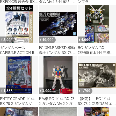
EXPO2025 超合金 RX-
ダム Ver.1.5 付属品 ジ
ンプラ
78F00/E ガンダム
ャンク品
5,000
40,000
4,000
¥
¥
¥
ガンダムベース
PG UNLEASHED 機動
HG ガンダム RX-
CAPSULE ACTION RX-
戦士ガンダム RX-78-2
78F600 他1/144 完成
78-2 GUNDAM 全4種
ガンダム
品 ジャンク
1,333
3,000
1,700
¥
¥
¥
ENTRY GRADE 1/144
H*s様 RG 1/144 RX-78-
【限定】 HG 1/144
RX-78-2 ガンダムソリ
2 ガンダム Ver.2.0 ガン
RX-78-2 GUNDAM エコ
ッドクリアバース
プラ完
プラ