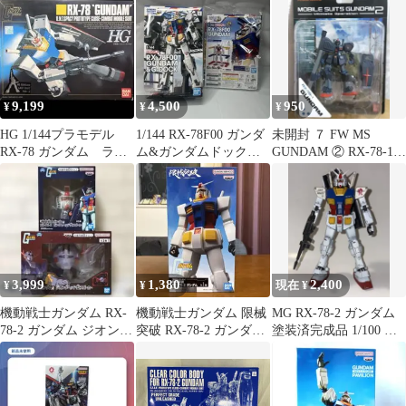
ージョン)
9,199
4,500
950
¥
¥
¥
HG 1/144プラモデル
1/144 RX-78F00 ガンダ
未開封 ７ FW MS
RX-78 ガンダム ラス
ム&ガンダムドック
GUNDAM ② RX-78-1ガ
トショット
「機動戦士ガンダム」
ンダム
…
3,999
1,380
2,400
¥
¥
現在 ¥
機動戦士ガンダム RX-
機動戦士ガンダム 限械
MG RX-78-2 ガンダム
78-2 ガンダム ジオング
突破 RX-78-2 ガンダム
塗装済完成品 1/100 初
ヘッド型スピーカー セ
フィギュア
期バージョン
ット