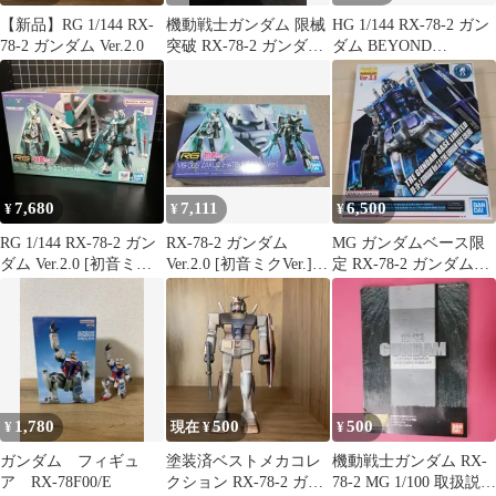
【新品】RG 1/144 RX-
機動戦士ガンダム 限械
HG 1/144 RX-78-2 ガン
78-2 ガンダム Ver.2.0
突破 RX-78-2 ガンダム
ダム BEYOND
新品未開封品
GLOBAL
7,680
7,111
6,500
¥
¥
¥
RG 1/144 RX-78-2 ガン
RX-78-2 ガンダム
MG ガンダムベース限
ダム Ver.2.0 [初音ミク
Ver.2.0 [初音ミクVer.]
定 RX-78-2 ガンダム
Ver.]
プラモデル
Ver.3.0
1,780
500
500
¥
現在 ¥
¥
ガンダム フィギュ
塗装済ベストメカコレ
機動戦士ガンダム RX-
ア RX-78F00/E
クション RX-78-2 ガン
78-2 MG 1/100 取扱説明