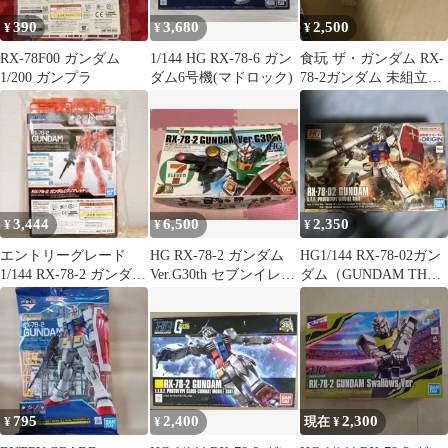
390
3,680
2,500
¥
¥
¥
RX-78F00 ガンダム
1/144 HG RX-78-6 ガン
食玩 ザ・ガンダム RX-
1/200 ガンプラ
ダム6号機(マドロック)
78-2ガンダム 未組立・
未開封
3,444
6,500
2,350
¥
¥
¥
エントリーグレード
HG RX-78-2 ガンダム
HG1/144 RX-78-02ガン
1/144 RX-78-2 ガンダム
Ver.G30th セブンイレブ
ダム（GUNDAM THE
(クリアレッド) ①
ンカラー
ORIGIN版）
795
2,400
2,300
¥
¥
現在 ¥