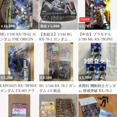
5%OFF
10,000
5,000
3,705
¥
現在 ¥
¥
MG 1/100 RX-78-02 ガ
【未組立】1/144 RG
【中古】プラモデル
ンダム THE ORIGIN ラ
RX-78-2 ガンダム
1/100 MG RX-78GP01
ストワン賞
Ver2.0
ガンダム試作1号機(ゼ
フィランサス) 「機動
戦士ガンダム0083
STARDUST
MEMORY」 [5063822]
3,280
4,500
3,999
¥
¥
¥
EXPO2025 RX-78F00/E
RG 1/144 RX-78-2 ガン
未開封 機動戦士ガンダ
ガンダム EX-001グラス
ダム 2.0 新品
ム 限戒突破 RX-78-2 ガ
フェザー装備
ンダム フィギュア 3個
セット SF8062 c101