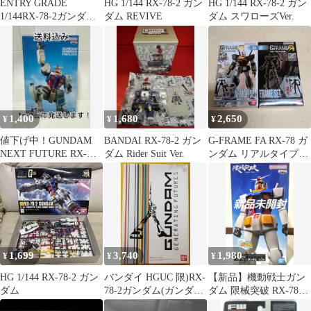
ENTRY GRADE
HG 1/144 RX-78-2 ガン
HG 1/144 RX-78-2 ガン
1/144RX-78-2ガンダム
ダム REVIVE
ダム スワローズVer.
ソリッドクリアリバー
ス
1,400
1,680
2,650
¥
¥
¥
値下げ中！GUNDAM
BANDAI RX-78-2 ガン
G-FRAME FA RX-78 ガ
NEXT FUTURE RX-
ダム Rider Suit Ver.
ンダム リアルタイプカ
78F00/E フィギュア
ラー 未開封
1,699
3,740
1,980
¥
¥
¥
HG 1/144 RX-78-2 ガン
バンダイ HGUC 限)RX-
【新品】機動戦士ガン
ダム
78-2ガンダム(ガンダム
ダム 限械突破 RX-78-2
展限定クリアカラーバ
ガンダム フィギュア