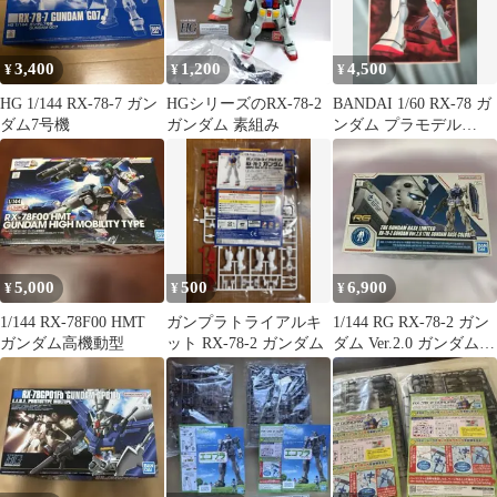
3,400
1,200
4,500
¥
¥
¥
HG 1/144 RX-78-7 ガン
HGシリーズのRX-78-2
BANDAI 1/60 RX-78 ガ
ダム7号機
ガンダム 素組み
ンダム プラモデル
0008704
5,000
500
6,900
¥
¥
¥
1/144 RX-78F00 HMT
ガンプラトライアルキ
1/144 RG RX-78-2 ガン
ガンダム高機動型
ット RX-78-2 ガンダム
ダム Ver.2.0 ガンダムベ
ースカラー