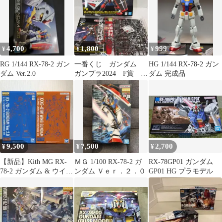
4,700
1,800
999
¥
¥
¥
RG 1/144 RX-78-2 ガン
一番くじ ガンダム
HG 1/144 RX-78-2 ガン
ダム Ver.2.0
ガンプラ2024 F賞
ダム 完成品
RX-78-2
9,500
7,500
2,700
¥
¥
¥
【新品】Kith MG RX-
ＭＧ 1/100 RX-78-2 ガ
RX-78GP01 ガンダム
78-2 ガンダム & ウイン
ンダム Ｖｅｒ．２．０
GP01 HG プラモデル
グガンダム セット