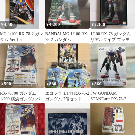
4,500
4,200
2,300
¥
¥
¥
MG 1/100 RX-78-2 ガン
BANDAI MG 1/100 RX-
1/100 RX-78 ガンダム
ダム Ver.1.5
78-2 ガンダム
リアルタイプ プラモデ
ル
500
880
860
¥
¥
¥
RX-78F00 ガンダム
エコプラ 1/144 RX-78-2
FW GUNDAM
1/200 横浜ガンダムベー
ガンダム 2個セット
STANDart: RX-78-2 ガ
ス入場記念非売品プラ
ンダム
モ