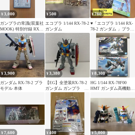
3,000
500
780
¥
¥
¥
ガンプラの常識(双葉社
エコプラ 1/144 RX-78-2
♥️「エコプラ 1/144 RX-
MOOK) 特別付録 RX-
ガンダム
78-2 ガンダム 」プラモ
78-2 ガンダム1/2サイズ
デル
3,900
3,380
8,300
¥
¥
¥
ガンダム RX-78-2 プラ
【EG】全塗装RX-78-2
HG 1/144 RX-78F00
モデル 本体
ガンダム ガンプラ 組
HMT ガンダム高機動型
立済み完成品
2種セット
7,600
400
5,000
¥
¥
¥