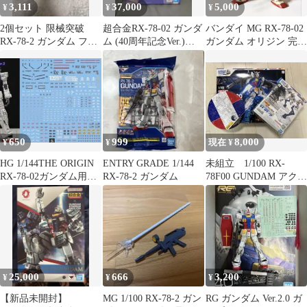
3,111
37,000
5,000
¥
¥
¥
2個セット 限械突破
超合金RX-78-02 ガンダ
バンダイ MG RX-78-02
RX-78-2 ガンダム フィ
ム (40周年記念Ver.)
ガンダム オリジン 完成
ギュア
#1017
品
650
999
8,000
¥
¥
現在 ¥
HG 1/144THE ORIGIN
ENTRY GRADE 1/144
未組立 1/100 RX-
RX-78-02ガンダム用水
RX-78-2 ガンダム
78F00 GUNDAM アクシ
転写式デカール
ョンベース5付き
25,000
666
3,200
¥
¥
¥
【新品未開封】
MG 1/100 RX-78-2 ガン
RG ガンダム Ver.2.0 ガ