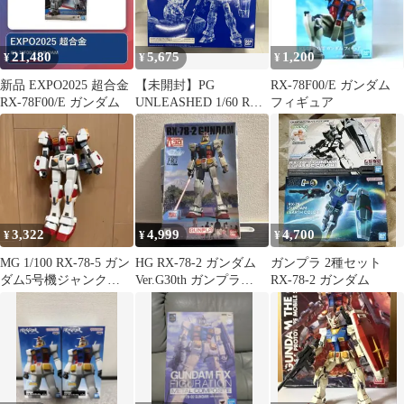
21,480
5,675
1,200
¥
¥
¥
新品 EXPO2025 超合金
【未開封】PG
RX-78F00/E ガンダム
RX-78F00/E ガンダム
UNLEASHED 1/60 RX-
フィギュア
78-2 ガンダム クリアカ
ラーボディ
3,322
4,999
4,700
¥
¥
¥
MG 1/100 RX-78-5 ガン
HG RX-78-2 ガンダム
ガンプラ 2種セット
ダム5号機ジャンク
Ver.G30th ガンプラ
RX-78-2 ガンダム
111385
1/144