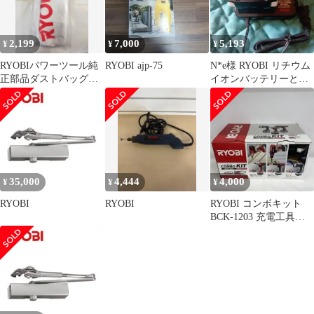
2,199
7,000
5,193
¥
¥
¥
RYOBIパワーツール純
RYOBI ajp-75
N*e様 RYOBI リチウム
正部品ダストバッグ
イオンバッテリーと充
RESV1000
電器セット
35,000
4,444
4,000
¥
¥
¥
RYOBI
RYOBI
RYOBI コンボキット
BCK-1203 充電工具セ
ット