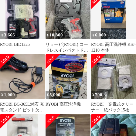
3,666
10,800
6,000
¥
¥
¥
RYOBI BID1225
リョービ(RYOBI) コー
RYOBI 高圧洗浄機 KSJ-
ドレスインパクトドラ
1210 本体
イバ BID-1805(5.0Ahバ
ッテリー付)【桶川店】
1,000
5,000
700
¥
¥
¥
RYOBI BC-365L対応 充
RYOBI 高圧洗浄機
RYOBI 充電式クリー
電スタンド ビット欠品
ナー 紙パック15枚
あり 動作未確認