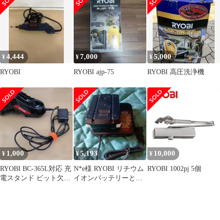
応機種:BCS-1800L1/CS-
6641867 チェンソー 純
2502】 [RYOBI チェー
正替刃 40コマ
ンソー用替刃 ソーチェ
ーン]
4,444
7,000
5,000
¥
¥
¥
RYOBI
RYOBI ajp-75
RYOBI 高圧洗浄機
1,000
5,193
10,000
¥
¥
¥
RYOBI BC-365L対応 充
N*e様 RYOBI リチウム
RYOBI 1002pj 5個
電スタンド ビット欠品
イオンバッテリーと充
あり 動作未確認
電器セット