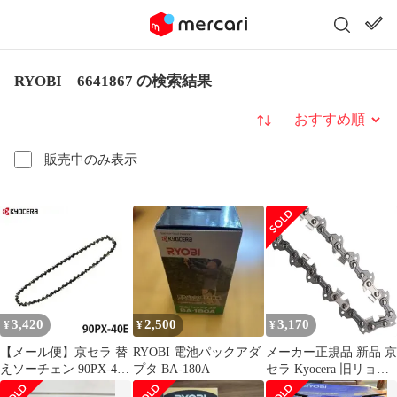
RYOBI 6641867 の検索結果
並び替え
販売中のみ表示
3,420
2,500
3,170
¥
¥
¥
【メール便】京セラ 替
RYOBI 電池パックアダ
メーカー正規品 新品 京
えソーチェン 90PX-40E
プタ BA-180A
セラ Kyocera 旧リョー
6641867 (通常刃) 【対
ビ ソーチェン 90PX-40