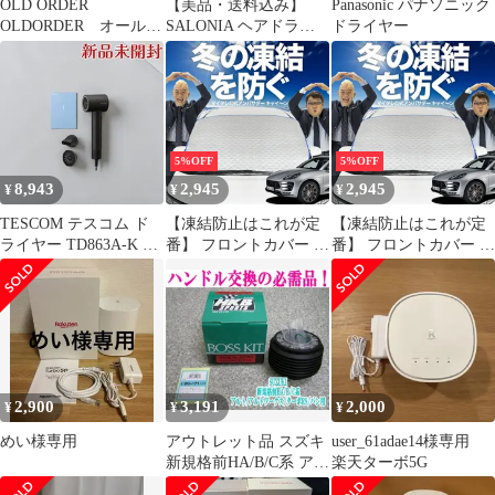
OLD ORDER
【美品・送料込み】
Panasonic パナソニック
OLDORDER オールド
SALONIA ヘアドライ
ドライヤー
オーダー スニーカー
ヤー 本体 ブラック 動
TURBO RUNNING
作問題なし！
OLDORDER TURBO
GT 靴
5%OFF
5%OFF
8,943
2,945
2,945
¥
¥
¥
TESCOM テスコム ド
【凍結防止はこれが定
【凍結防止はこれが定
ライヤー TD863A-K マ
番】 フロントカバー ポ
番】 フロントカバー ポ
イナスイオン ディフュ
ルシェ マカン Macan T
ルシェ マカン Macan T
ーザー 軽量
S GTS Turbo フロント
S GTS Turbo フロント
ガラス 凍結防止 カバー
ガラス 凍結防止 カバー
凍結防止 シート フロン
凍結防止 シート フロン
ト サンシェード 霜除け
ト サンシェード 霜除け
霜よけ 日よけ 日除け
霜よけ 日よけ 日除け
雪 霜 車 夏 冬 Lot.00
雪 霜 車 夏 冬 Lot.00
2,900
3,191
2,000
¥
¥
¥
めい様専用
アウトレット品 スズキ
user_61adae14様専用
新規格前HA/B/C系 アル
楽天ターボ5G
ト/アルトワークス/ター