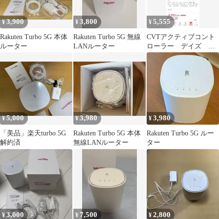
3,900
3,800
5,555
¥
¥
¥
Rakuten Turbo 5G 本体
Rakuten Turbo 5G 無線
CVTアクティブコント
ルーター
LANルーター
ローラー デイズ ル
ークス 新品未使用
5,000
3,980
3,980
¥
¥
¥
「美品」楽天turbo 5G
Rakuten Turbo 5G 本体
Rakuten Turbo 5G ルー
解約済
無線LANルーター
ター
3,000
7,500
2,800
¥
¥
¥