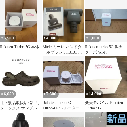
プター付き 美品
3,500
4,000
7,000
¥
¥
¥
Rakuten Turbo 5G 本体
Miele ミーレ ハンドタ
Rakuten turbo 5G 楽天
ーボブラシ STB101 掃
ターボ Wi-Fi
除機 クリーナー ノズル
6,050
7,500
14,000
¥
¥
¥
【正規品取扱店･新品】
Rakuten Turbo 5G
楽天モバイル Rakuten
クロックス サンダル メ
Turbo-D245 ルーター
Turbo 5G
ンズ レディース オフロ
新品同様
ード スポーツ クロッグ
202651 crocs サボ クロ