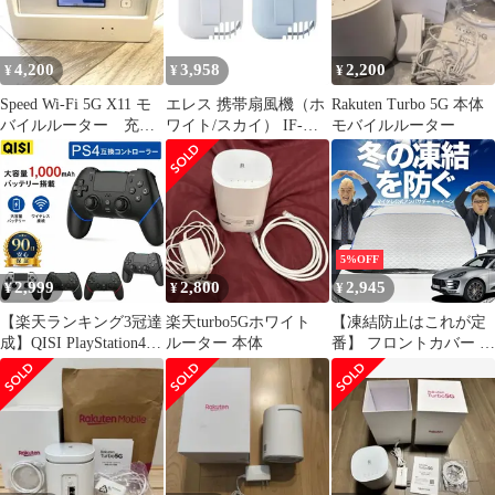
4,200
3,958
2,200
¥
¥
¥
Speed Wi-Fi 5G X11 モ
エレス 携帯扇風機（ホ
Rakuten Turbo 5G 本体
バイルルーター 充電
ワイト/スカイ） IF-
モバイルルーター
クレードル付き
BBS26WH ELAiCE iFan
Body Blow 2S（アイフ
ァン ボディブロー
2S）
5%OFF
2,999
2,800
2,945
¥
¥
¥
【楽天ランキング3冠達
楽天turbo5Gホワイト
【凍結防止はこれが定
成】QISI PlayStation4
ルーター 本体
番】 フロントカバー ポ
互換コントローラー
ルシェ マカン Macan T
ps4 選べる5色 対応機種
S GTS Turbo フロント
Dual Shock 互換品 ソニ
ガラス 凍結防止 カバー
ー対応 pro Slim
凍結防止 シート フロン
PlayStation 1000mAhバ
ト サンシェード 霜除け
ッテリー 大容量 駆動時
霜よけ 日よけ 日除け
間
雪 霜 車 夏 冬 Lot.00