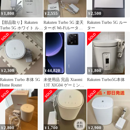
1,800
2,555
2,500
¥
¥
¥
【部品取り】Rakuten
Rakuten Turbo 5G 楽天
Rakuten Turbo 5G ルー
Turbo 5G ホワイト ルー
ターボ Wi-Fiルーター
ター
ター
ホームルーター
2,300
44,820
1,800
¥
¥
¥
Rakuten Turbo 本体 5G
未使用品 完品 Xiaomi
Rakuten Turbo5G本体
Home Router
13T XIG04 ゲーミング
144Hz AI 67W ターボチ
ャージ LiquidCoolテク
ノロジー 256GB 特典付
au版 SIMフリー ax13bl-
s25z4 クリーニング済み
動作確認済み 保証付き
2,800
1,700
2,900
¥
¥
¥