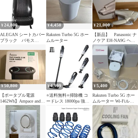
ッグ
24,800
4,450
21,000
¥
¥
¥
ALEGAN シートカバー
Rakuten Turbo 5G ホー
【新品】 Panasonic ナ
ブラック バモス
ムルーター
ノケア EH-NA9G ヘア
HM1/HM2
ドライヤー 本体
50,800
4,999
5,400
¥
¥
¥
【ポータブル電源
⭐送料無料⭐掃除機 コ
Rakuten Turbo 5G ホー
1462Wh】Ampace andes
ードレス 18000pa 強力
ムルーター Wi-Fiルー
1500
吸引 スティッククリー
ター 楽天ターボ 付属品
ナー
あり C052705