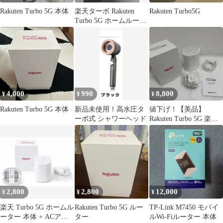
Rakuten Turbo 5G 本体
楽天ターボ Rakuten
Rakuten Turbo5G
Turbo 5G ホームルータ
ー
4,000
990
8,800
¥
¥
¥
Rakuten Turbo 5G 本体
新品未使用！高水圧タ
値下げ！【美品】
ーボ式 シャワーヘッド
Rakuten Turbo 5G 楽天
モバイル ホームルータ
ー
2,800
2,800
12,000
¥
¥
¥
楽天 Turbo 5G ホームル
Rakuten Turbo 5G ルー
TP-Link M7450 モバイ
ーター 本体 + ACアダ
ター
ルWi-Fiルーター 本体