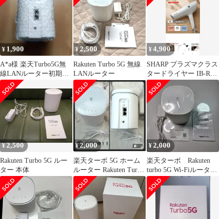
1,900
2,500
4,900
¥
¥
¥
A*a様 楽天Turbo5G無
Rakuten Turbo 5G 無線
SHARP プラズマクラス
線LANルーター初期設
LANルーター
タードライヤー IB-RP7
定済み動作確認済み電
ホワイト 本体
源ケーブ
2,500
2,000
2,000
¥
¥
¥
Rakuten Turbo 5G ルー
楽天ターボ 5G ホーム
楽天ターボ Rakuten
ター 本体
ルーター Rakuten Turbo
turbo 5G Wi-Fiルーター
本体
ホワイト