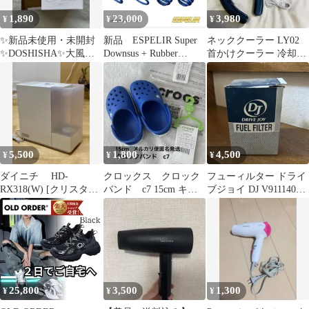
1,890
23,000
3,980
¥
¥
¥
✨新品未使用・未開封
新品 ESPELIR Super
ネッククーラー LY02
✨DOSHISHA✨️大風量
Downsus + Rubber
首かけクーラー 冷却プ
クリアパーソナルファ
MK54S
レート3箇所 風量3段
ン✨️ホワイト
階 温熱
5,500
1,800
4,500
¥
¥
¥
ダイニチ HD-
クロックス クロック
フューィルター ドライ
RX318(W) [クリスタル
バンド c7 15cm キッ
ブジョイ DJ V91114000
ホワイト] ハイブリッ
ズ サンダル ブルーボル
V9111-400
ド加湿器
ト
25,800
3,500
1,300
¥
¥
¥