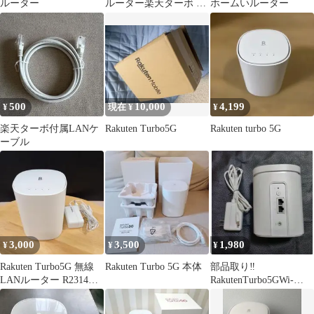
ルーター
ルーター楽天ターボ ル
ホームいルーター
ーター
500
10,000
4,199
¥
現在 ¥
¥
楽天ターボ付属LANケ
Rakuten Turbo5G
Rakuten turbo 5G
ーブル
3,000
3,500
1,980
¥
¥
¥
Rakuten Turbo5G 無線
Rakuten Turbo 5G 本体
部品取り‼️
LANルーター R2314M-
RakutenTurbo5GWi-
JP
FiRouter