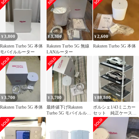
ボRS/バン用 ステアリ
ングボス【OU-171】
3,800
3,300
2,600
¥
¥
¥
Rakuten Turbo 5G 本体
Rakuten Turbo 5G 無線
Rakuten Turbo 5G 本体
モバイルルーター
LANルーター
3,700
3,700
88,800
¥
¥
¥
Rakuten Turbo 5G 本体
最終値下げRakuten
ポルシェ1/43ミニカー
Turbo 5G モバイルルー
セット 純正ケース
ター
ミニチャンプス 911R
GT2RS