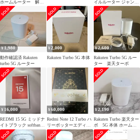
ホームルーター 解約
イルルーター ジャンク
済み品
品部品取り【3】¨̮⃝
1,980
2,000
2,600
¥
¥
¥
動作確認済 Rakuten
Rakuten Turbo 5G 本体
Rakuten Turbo 5G ルー
turbo 5G ルーター
ター 楽天ターボ
16,000
60,000
2,190
¥
¥
¥
REDMI 15 5G ミッドナ
Redmi Note 12 Turbo ハ
Rakuten Turbo 楽天ター
イトブラック softbank
リーポッターエディシ
ボ 5G 本体 ホームル
版 SIMフリー
ョン POCOF5
ーター