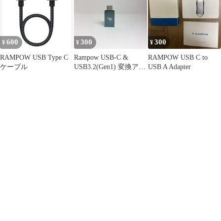
600
300
300
¥
¥
¥
RAMPOW USB Type C
Rampow USB-C &
RAMPOW USB C to
ケーブル
USB3.2(Gen1) 変換アダ
USB A Adapter
プタ