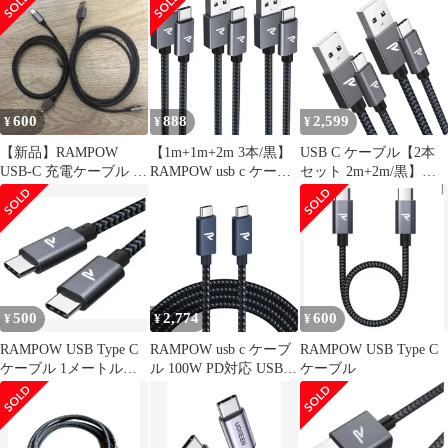
QuickCharge3.0対応
USB-C & USB-A 3.1
Gen1規格 5Gbpsデータ
転送
iPhone17/17e/Air/16/16e/
15 充電 Xperia/Ga
600
888
2,599
¥
¥
¥
【新品】RAMPOW
【1m+1m+2m 3本/黒】
USB C ケーブル【2本
USB-C 充電ケーブル 2
RAMPOW usb c ケーブ
セット 2m+2m/黒】
本セット
ル タイプc ケーブル
RAMPOW タイプc ケー
15W QC3.0対応高速充
ブル 3A 15W 急速充電
電 USB-C & USB-A 2.0
QuickCharge3.0対応 高
規格データ転送
速データ転送 高耐久ナ
iPhone17/Air/17e/16/16e/
イロン素材
15 シリーズ 充電
iPhone17/Air/16/16e/15
充電 Sony Xperia/Sam
500
2,774
600
¥
¥
¥
RAMPOW USB Type C
RAMPOW usb c ケーブ
RAMPOW USB Type C
ケーブル 1メートル
ル 100W PD対応 USB
ケーブル
ブラック
3.2-20Gbpsデータ転送
4K/60Hz 映像出力 2M
ネイビー