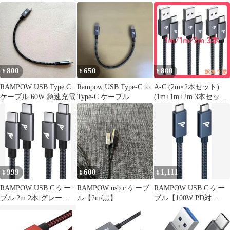
ーブル 急速充電
急速充電
800
650
800
¥
¥
¥
RAMPOW USB Type C
Rampow USB Type-C to
A-C (2m×2本セット)
ケーブル 60W 急速充電
Type-C ケーブル
(1m+1m+2m 3本セット)
RAMPOW usb c ケーブ
ル タイプc ケーブル
QC3.0対応高速充電 デ
ータ転送USB2.0規格
999
600
1,111
¥
¥
¥
RAMPOW USB C ケー
RAMPOW usb c ケーブ
RAMPOW USB C ケー
ブル 2m 2本 グレー
ル【2m/黒】
ブル【100W PD対
60W急速充電 ★
応/USB 3.2 ...