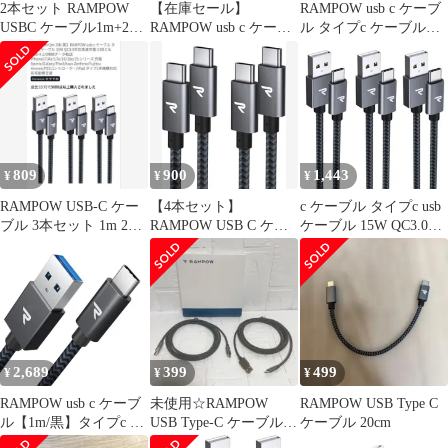
2本セット RAMPOW
【在庫セール】
RAMPOW usb c ケーブ
USBC ケーブル1m+2m/
RAMPOW usb c ケーブ
ル タイプc ケーブル
グレー PD対応 60W
ル【1m+1m 2本/黒】タ
15W QC3.0対応高速充
イプc ケーブル 急速充
電 USB-C & USB-A 2.0
電 QuickCharge3.0対応
規格データ転送
USB3.1 Gen1規格
iPhone17/Air/17e/16/16e/
iPhone17/Air/16/16e/15
15 シリーズ 充電
充電 Sony
Xperia/Galaxy/Pixel/Asus
Xperia/Samsung/As
Z
809
900
1,443
¥
¥
¥
RAMPOW USB-C ケー
【4本セット】
c ケーブル タイプc usb
ブル 3本セット 1m 2m
RAMPOW USB C ケー
ケーブル 15W QC3.0対
黒✨
ブル【1m+1m+1m+1m/
応高速充電 USB-C &
グレー PD対応 60W急
USB-A 2.0規格データ転
速充電】USB-C & USB-
送
C ケーブル データ転送
iPhone17/Air/17e/16/16e/
15 RAMPOW シリーズ
充電
Xperia/Galaxy/Pixel/Asus
2,689
399
499
¥
¥
¥
Z
RAMPOW usb c ケーブ
未使用☆RAMPOW
RAMPOW USB Type C
ル【1m/黒】タイプc ケ
USB Type-C ケーブル
ケーブル 20cm
ーブル 急速充電
2m 2本セット 高耐久