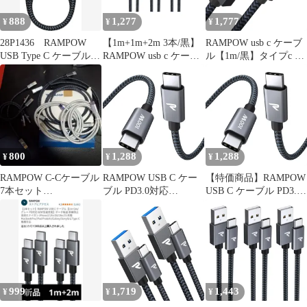
Zenfone/Fuji
888
1,277
1,777
¥
¥
¥
28P1436 RAMPOW
【1m+1m+2m 3本/黒】
RAMPOW usb c ケーブ
USB Type C ケーブル
RAMPOW usb c ケーブ
ル【1m/黒】タイプc ケ
短い【20CM 黒
ル タイプc ケーブル
ーブル 急速充電
15W QC3.0対応高速充
QuickCharge3.0対応
電 USB-C & USB-A 2.0
USB3.1 Gen1規格
規格データ転送
iPhone15シリーズ充電
iPhone17/Air/17e/16/16e/
ケーブル Sony
15 シリーズ 充電
Xperia/Samsung/Asus
Xperia/Ga 1
Zenfone/Fujitsu A
800
1,288
1,288
¥
¥
¥
RAMPOW C-Cケーブル
RAMPOW USB C ケー
【特価商品】RAMPOW
7本セット
ブル PD3.0対応
USB C ケーブル PD3.0
(1m×4+0.2×3)
100W/5A 超高速充電
対応 100W/5A 超高速充
USB-C & USB-C データ
電 データ転送 断線防止
転送 断線防止 高耐久ナ
高耐久ナイロン タイプ
イロン タイプc ケーブ
c iPhone
ル iPhone 16/16e/iPhone
17/Air/16/16e/iPhone 15
15 充電ケーブル
充電ケーブル
MacbookPro/iPad
MacbookPro/iPad
999
1,719
1,443
¥
¥
¥
Pro&Ai