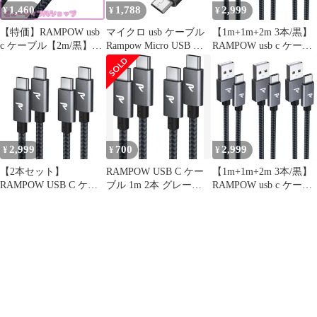
1,460
1,788
2,999
¥
¥
¥
【特価】RAMPOW usb
マイクロ usb ケーブル
【1m+1m+2m 3本/黒】
c ケーブル【2m/黒】
Rampow Micro USB ケ
RAMPOW usb c ケーブ
typec ケーブル 急速充
ーブル【2M/黒】 QC3.0
ル タイプc ケーブル 急
電 QuickCharge3.0対応
急速充電ケーブル 高速
速充電 QuickCharge3.0
USB3.1 Gen1規格
データ転送 ps4コント
対応 USB2.0規格 iPhone
iPhone15シリーズ充電
ローラー対応 Android多
16 充電ケーブル/iPhone
ケーブル Sony
機種スマホ対応 android
15 充電ケーブル Sony
Xperia/Samsung/Asus
充電ケーブル usbケー
Xperia/Samsung/As
Zenfone/Fuji
ブル
2,999
700
2,999
¥
¥
¥
【2本セット】
RAMPOW USB C ケー
【1m+1m+2m 3本/黒】
RAMPOW USB C ケー
ブル 1m 2本 グレー
RAMPOW usb c ケーブ
ブル【1m+1m/グレー
60W急速充電 ★
ル タイプc ケーブル
PD対応 60W急速充電】
15W QC3.0対応高速充
USB-C & USB-C ケーブ
電 USB-C & USB-A 2.0
ル データ転送 断線防止
規格データ転送
高耐久ナイロン 映像出
iPhone17/Air/17e/16/16e/
力不可 iPhone 16 充電
15 シリーズ 充電
ケーブル/iPhone 15 充
Xperia/Gala
電ケーブル Mac