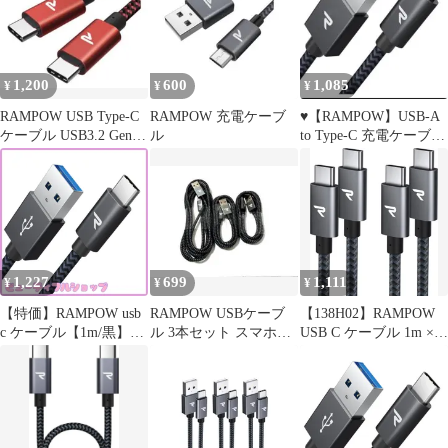
1,200
600
1,085
¥
¥
¥
RAMPOW USB Type-C
RAMPOW 充電ケーブ
♥️【RAMPOW】USB-A
ケーブル USB3.2 Gen2
ル
to Type-C 充電ケーブル
1m c
1mナイロン編み
1,227
699
1,111
¥
¥
¥
【特価】RAMPOW usb
RAMPOW USBケーブ
【138H02】RAMPOW
c ケーブル【1m/黒】
ル 3本セット スマホ充
USB C ケーブル 1m × 2
typec ケーブル 急速充
電
本セット
電 QuickCharge3.0対応
USB3.1 Gen1規格
iPhone15シリーズ充電
ケーブル Sony
Xperia/Samsung/Asus