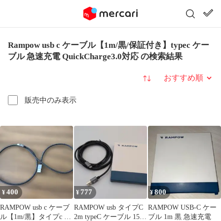
Rampow usb c ケーブル【1m/黒/保証付き】typec ケー
ブル 急速充電 QuickCharge3.0対応 の検索結果
並び替え
販売中のみ表示
400
777
800
¥
¥
¥
RAMPOW usb c ケーブ
RAMPOW usb タイプC
RAMPOW USB-C ケー
ル【1m/黒】タイプc ケ
2m typeC ケーブル 15W
ブル 1m 黒 急速充電