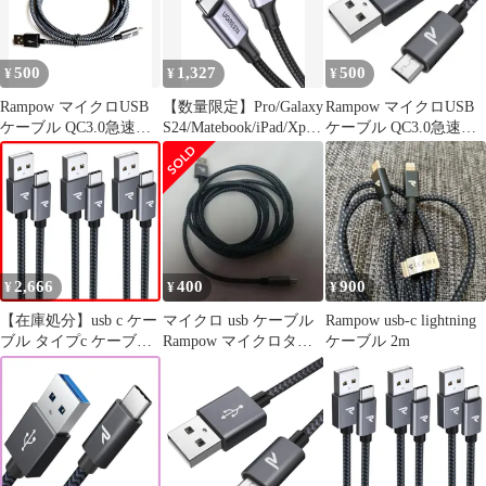
500
1,327
500
¥
¥
¥
Rampow マイクロUSB
【数量限定】Pro/Galaxy
Rampow マイクロUSB
ケーブル QC3.0急速充
S24/Matebook/iPad/Xperi
ケーブル QC3.0急速充
電 高耐久 2m
a等USB-C各種対応(1m
電 高耐久 2M
15/16/iPad/MacBook
iPhone 断線防止 ナイロ
ン編み C C USB USB ブ
ラック) USB to 超急速
充電 100W/5
2,666
400
900
¥
¥
¥
【在庫処分】usb c ケー
マイクロ usb ケーブル
Rampow usb-c lightning
ブル タイプc ケーブル
Rampow マイクロタイ
ケーブル 2m
15W QC3.0対応高速充
プB QC3.0急速充電
電 USB-C RAMPOW &
USB-A 2.0規格データ転
送
iPhone17/Air/17e/16/16e/
15 シリーズ 充電
Xperia/Galaxy/Pixel/