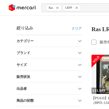
ンツにスキップ
Ras
LRPP
絞り込み
Ras 
クリア
カテゴリー
販売
ブランド
サイズ
販売状況
出品者
11,989
¥
【PSA10】
商品の状態
｛BP01-1