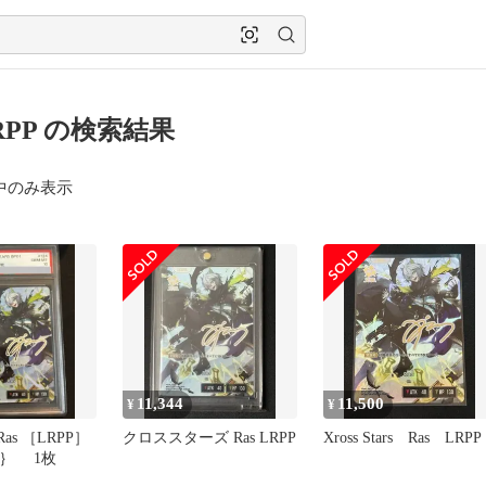
LRPP の検索結果
中のみ表示
11,344
11,500
¥
¥
Ras ［LRPP］
クロススターズ Ras LRPP
Xross Stars Ras LRPP
24｝ 1枚