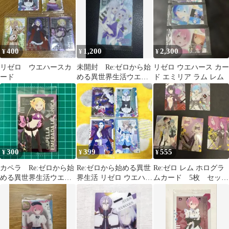
400
1,200
2,300
¥
¥
¥
リゼロ ウエハースカ
未開封 Re:ゼロから始
リゼロ ウエハース カー
ード
める異世界生活ウエハ
ド エミリア ラム レム
ースビジュカード（エ
ミリア×エミリア
300
399
555
¥
¥
¥
カペラ Re:ゼロから始
Re:ゼロから始める異世
Re:ゼロ レム ホログラ
める異世界生活ウエハ
界生活 リゼロ ウエハー
ムカード 5枚 セッ
ース vol.5 リゼロ
ス 4点セット
ト リゼロ ウエハー
ス