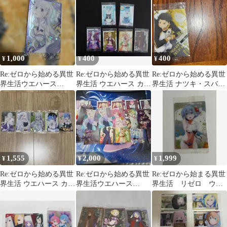
1,000
400
400
¥
¥
¥
Re:ゼロから始める異世
Re:ゼロから始める異世
Re:ゼロから始める異世
界生活ウエハース
界生活 ウエハース カー
界生活 ナツキ・スバル
Limited style エミリア
ド 未開封 セット
ウエハースカード
1,555
2,000
1,999
¥
¥
¥
Re:ゼロから始める異世
Re:ゼロから始める異世
Re:ゼロから始まる異世
界生活 ウエハース カー
界生活ウエハース
界生活 リゼロ ウエ
ド まとめ売り リゼロ
vol.5 まとめ売り
ハースカード レム
箔押し 水着