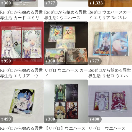
300
777
1,333
¥
¥
¥
Re:ゼロから始める異世
Re:ゼロから始める異世
Reゼロ ウエハースカー
界生活 カード エミリア
界生活2 ウエハース
ド エミリア No.25 レム
ラム レム
メィリィ/オットー/ロズ
No.34
ワール
950
360
777
¥
¥
¥
Re:ゼロから始める異世
リゼロ ウエハース カー
Re:ゼロから始める異世
界生活 エミリア ウエ
ド
界生活 リゼロ ウエハー
ハースカード
ス レム 2枚セット 最終
値下げ
499
300
400
¥
¥
¥
Re:ゼロから始める異世
【リゼロ】ウエハース
リゼロ ウエハース