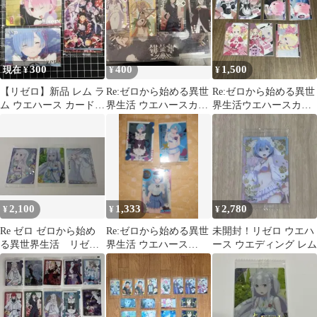
300
400
1,500
現在 ¥
¥
¥
【リゼロ】新品 レム ラ
Re:ゼロから始める異世
Re:ゼロから始める異世
ム ウエハース カード
界生活 ウエハースカー
界生活ウエハースカー
Re:ゼロから始める異世
ド 4枚セット
ドラム ベアトリス8枚
界生活
セット開封済み
2,100
1,333
2,780
¥
¥
¥
Re ゼロ ゼロから始め
Re:ゼロから始める異世
未開封！リゼロ ウエハ
る異世界生活 リゼロ
界生活 ウエハース
ース ウエディング レム
ウエハース カード
vol.5 レム
エミリア