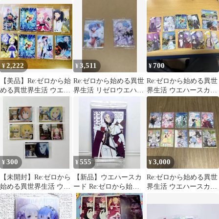
ド 3種セット
ドまとめ売り
セット
2,222
3,511
700
¥
¥
¥
【美品】Re:ゼロから始
Re:ゼロから始める異世
Re:ゼロから始める異世
める異世界生活 ウエハ
界生活 リゼロウエハー
界生活 ウエハースカー
ースカード 20枚セッ
ス 2枚セット
ド 11枚セット
ト
300
555
3,000
¥
¥
¥
【未開封】Re:ゼロから
【新品】ウエハースカ
Re:ゼロから始める異世
始める異世界生活 ウェ
ード Re:ゼロから始め
界生活 ウエハースカー
ハース カード 5枚セッ
る異世界生活 ユリウス
ド 10枚セット 開封済み
ト