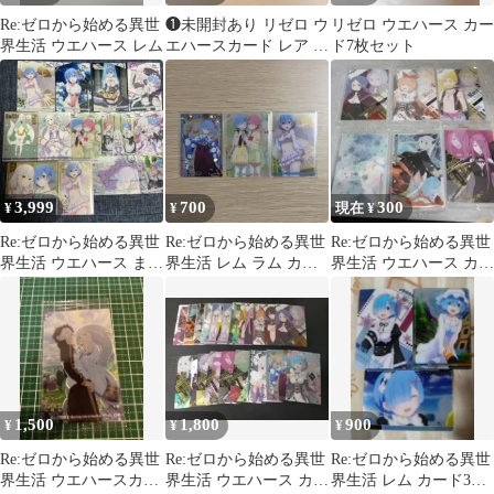
Re:ゼロから始める異世
❶未開封あり リゼロ ウ
リゼロ ウエハース カー
界生活 ウエハース レム
エハースカード レア 箔
ド7枚セット
押し 38枚 まとめ売り
3,999
700
300
¥
¥
現在 ¥
Re:ゼロから始める異世
Re:ゼロから始める異世
Re:ゼロから始める異世
界生活 ウエハース まと
界生活 レム ラム カー
界生活 ウエハース カー
め売り レア 水着 レム
ド 3枚セット ウエハ
ド 6枚セット
ース
1,500
1,800
900
¥
¥
¥
Re:ゼロから始める異世
Re:ゼロから始める異世
Re:ゼロから始める異世
界生活 ウエハースカー
界生活 ウエハース カー
界生活 レム カード3枚