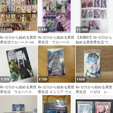
2,500
444
1,980
¥
¥
¥
Re:ゼロから始める異世
Re:ゼロから始める異世
【未開封】Re:ゼロから
界生活ウエハース vol.5
界生活 ウエハース
始める異世界生活 ウエ
27種 セット
ビジュアルカード 4枚
ハースカード 11枚セッ
セット
ト
399
700
666
¥
¥
¥
Re:ゼロから始める異世
Re:ゼロから始める異世
Re:ゼロから始める異世
界生活 ウエハースカ
界生活 エミリア ウエハ
界生活 リゼロ レ
ード エキドナ
ース
ム ウエハースカード