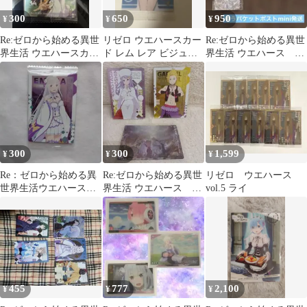
300
650
950
¥
¥
¥
Re:ゼロから始める異世
リゼロ ウエハースカー
Re:ゼロから始める異世
界生活 ウエハースカー
ド レム レア ビジュア
界生活 ウエハース 11
ド 第3弾 未開封
ルカード
枚セット バラ売り可
300
300
1,599
¥
¥
¥
Re：ゼロから始める異
Re:ゼロから始める異世
リゼロ ウエハース
世界生活ウエハース
界生活 ウエハース カ
vol.5 ライ
vol.5 No.2エミリア
ード ３枚セット
455
777
2,100
¥
¥
¥