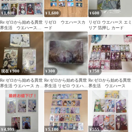
1,800
1,600
600
¥
¥
¥
Re:ゼロから始める異世
リゼロ ウエハースカ
リゼロ ウエハース エミ
界生活 ウエハース
ード
リア 箔押し カード
カード 15枚セット
900
300
750
現在 ¥
¥
¥
Re:ゼロから始める異世
Re:ゼロから始める異世
Re:ゼロから始める異世
界生活 ウエハース カー
界生活 リゼロ ウエハー
界生活 ウエハース
ド 3枚セット
ス カード ビジュアル
カード
4,999
5,100
555
¥
¥
¥