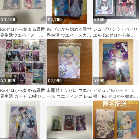
1,100
2,700
300
¥
¥
¥
Re:ゼロから始まる異世
Re:ゼロから始める異世
レム プリシラ・バーリ
界生活ウエハース レ
界生活 ウエハースカー
エル Re:ゼロから始め
ムまとめ売り
ドセット 27枚まとめ
る異世界生活 ウエハー
売り
ス
1,099
2,999
999
¥
¥
¥
Re:ゼロから始める異世
未開封！リゼロ ウエハ
ビジュアルカード 5
界生活 カード 20枚セッ
ース ウエディング レム
種 Re:ゼロから始める
ト リゼロ ウエハース
異世界生活 ウエハー
ス カード