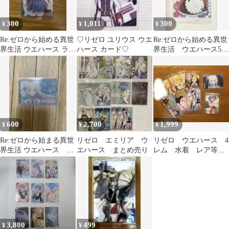
300
1,011
300
¥
¥
¥
Re:ゼロから始める異世
♡リゼロ ユリウス ウエ
Re:ゼロから始める異世
界生活 ウエハース ラ
ハース カード♡
界生活 ウエハース5
ム レア
ラム
600
2,700
1,999
¥
¥
¥
Re:ゼロから始まる異世
リゼロ エミリア ウ
リゼロ ウエハース 4
界生活 ウエハース エ
エハース まとめ売り
レム 水着 レア等ま
ミリア
とめ
3,800
499
¥
¥