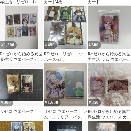
界生活 リゼロ レ
カード4枚
カード
ム ウエハースカード
1,200
499
300
¥
¥
¥
Re:ゼロから始める異世
RE:ゼロ リゼロ ウエ
Re:ゼロから始める異世
界生活 ウエハースカー
ハースvol.5
界生活 ラム ウエハース
ド 8枚セット
カード
300
1,650
350
¥
¥
¥
リゼロ ウエハース
リゼロ ウエハース レ
Re:ゼロから始める異世
ム エミリア パッ
界生活 ウエハース カー
ク 2枚セット
ドセット