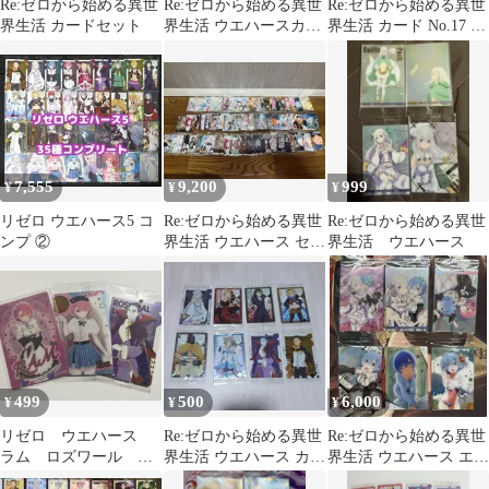
Re:ゼロから始める異世
Re:ゼロから始める異世
Re:ゼロから始める異世
界生活 カードセット
界生活 ウエハースカー
界生活 カード No.17 レ
ドセット
ム
7,555
9,200
999
¥
¥
¥
リゼロ ウエハース5 コ
Re:ゼロから始める異世
Re:ゼロから始める異世
ンプ ②
界生活 ウエハース セミ
界生活 ウエハース
コンプ まとめ 77枚
499
500
6,000
¥
¥
¥
リゼロ ウエハース
Re:ゼロから始める異世
Re:ゼロから始める異世
ラム ロズワール セ
界生活 ウエハース カー
界生活 ウエハース エミ
ット
ド 8枚セット
リア レム ラム 箔押し