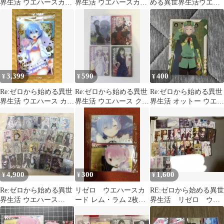
界生活 ウエハースカー
界生活 ウエハースカー
める異世界生活ウエハ
ド
ド まとめ売り ※バラ売
ース vol.5 29種セット
り可
3,399
590
400
¥
¥
¥
Re:ゼロから始める異世
Re:ゼロから始める異世
Re:ゼロから始める異世
界生活 ウエハース カー
界生活 ウエハース クリ
界生活 オットー ウエハ
ド 未開封
アカード 4枚セット
ース
4,900
300
1,600
¥
¥
¥
Re:ゼロから始める異世
リゼロ ウエハースカ
RE:ゼロから始める異世
界生活 ウエハース
ード レム・ラム 2枚セ
界生活 リゼロ ウエ
VOL5 32種類
ットおまけ付き
ハース カード