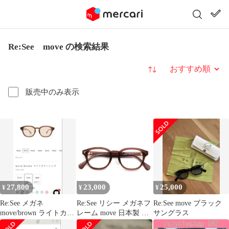
Re:See move の検索結果
並び替え
販売中のみ表示
27,800
23,000
25,000
¥
¥
¥
Re:See メガネ
Re:See リシー メガネフ
Re:See move ブラック
move/brown ライトカラ
レーム move 日本製 ム
サングラス
ーレンズ25%
ーブ ボスリントン ボス