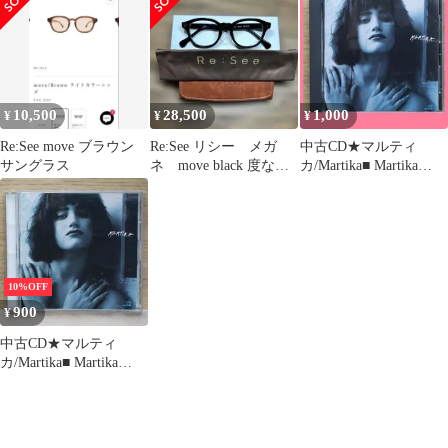
トン/ウェリントン 鯖江
産 Brown 61005930
10,500
28,500
1,000
¥
¥
¥
Re:See move ブラウン
Re:See リシー メガ
中古CD★マルティ
サングラス
ネ move black 度な
カ/Martika■ Martika
し 黒 大森元貴着用
【44290/0074644429022
】B21853
10%OFF
900
¥
中古CD★マルティ
カ/Martika■ Martika
【44290/0074644429022
】F01616