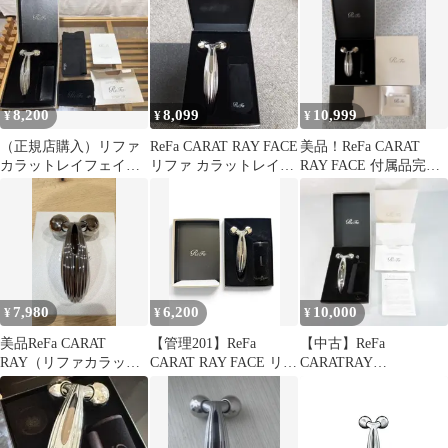
8,200
8,099
10,999
¥
¥
¥
（正規店購入）リファ
ReFa CARAT RAY FACE
美品！ReFa CARAT
カラットレイフェイス
リファ カラットレイフ
RAY FACE 付属品完備
ReFa CARAT RAY FACE
ェイス
RF-PC2019B
7,980
6,200
10,000
¥
¥
¥
美品ReFa CARAT
【管理201】ReFa
【中古】ReFa
RAY（リファカラット
CARAT RAY FACE リフ
CARATRAY
レイ）正規品 箱・付属
ァ カラットレイフェイ
FACEMTG(リファカラ
品付き
ス 美顔ローラー 美品
ットレイフェイス)