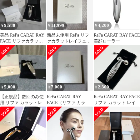
9,580
11,999
4,200
¥
¥
¥
美品 ReFa CARAT RAY
新品未使用 ReFa リフ
ReFa CARAT RAY FACE
FACE リファカラット
ァカラットレイフェイ
美顔ローラー
レイフェイス 美顔器
ス 正規品
5,000
7,000
2,300
¥
¥
¥
【正規品】数回のみ使
ReFa CARAT RAY
ReFa CARAT RAY FACE
用 リファ カラットレイ
FACE（リファ カラッ
リファ カラット レイ
フェイス 付属品3点付
ト レイ フェイス)
フェイス 美顔ローラー
き
正規品 【24時間以内発
送･美品✨️】