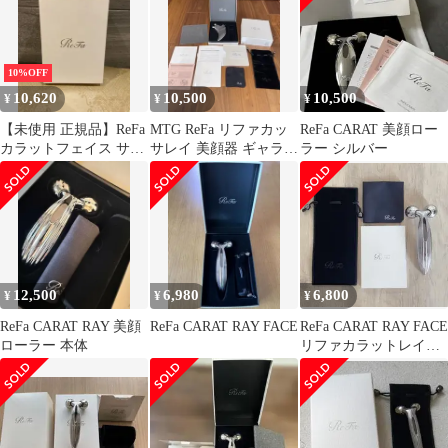
10%OFF
10,620
10,500
10,500
¥
¥
¥
【未使用 正規品】ReFa
MTG ReFa リファカッ
ReFa CARAT 美顔ロー
カラットフェイス サロ
サレイ 美顔器 ギャラン
ラー シルバー
ンモデル ギャランティ
ティカード 説明書付
ーカード
き
12,500
6,980
6,800
¥
¥
¥
ReFa CARAT RAY 美顔
ReFa CARAT RAY FACE
ReFa CARAT RAY FACE
ローラー 本体
リファカラットレイフ
ェイス 付属品あり