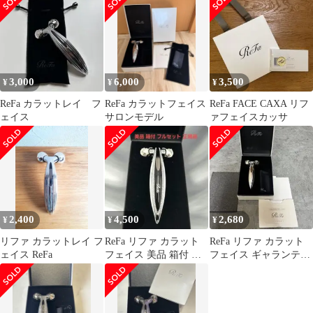
3,000
6,000
3,500
¥
¥
¥
ReFa カラットレイ フ
ReFa カラットフェイス
ReFa FACE CAXA リフ
ェイス
サロンモデル
ァフェイスカッサ
2,400
4,500
2,680
¥
¥
¥
リファ カラットレイ フ
ReFa リファ カラット
ReFa リファ カラット
ェイス ReFa
フェイス 美品 箱付 フ
フェイス ギャランティ
ルセット 正規品
ー付き