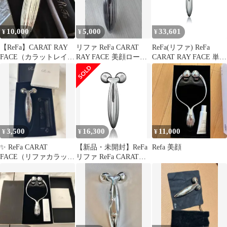
10,000
5,000
33,601
¥
¥
¥
【ReFa】CARAT RAY
リファ ReFa CARAT
ReFa(リファ) ReFa
FACE（カラットレイフ
RAY FACE 美顔ローラ
CARAT RAY FACE 単品
ェイス）ローラー
ー 本体
1個 (x 1)
3,500
16,300
11,000
¥
¥
¥
✨ ReFa CARAT
【新品・未開封】ReFa
Refa 美顔
FACE（リファカラット
リファ ReFa CARAT
フェイス）✨
RAY FACE 単品