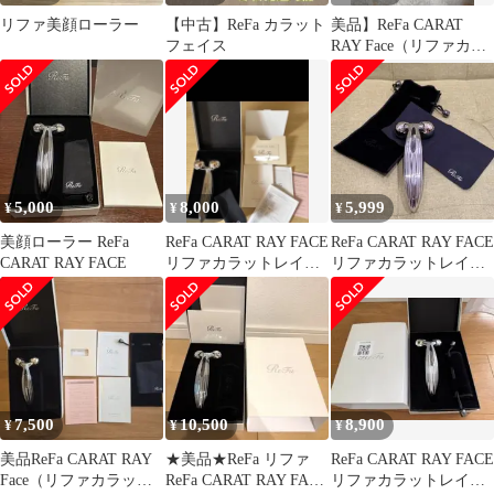
リファ美顔ローラー
【中古】ReFa カラット
美品】ReFa CARAT
フェイス
RAY Face（リファカラ
ットレイフェイス）
5,000
8,000
5,999
¥
¥
¥
美顔ローラー ReFa
ReFa CARAT RAY FACE
ReFa CARAT RAY FACE
CARAT RAY FACE
リファカラットレイフ
リファカラットレイフ
ェイス 美顔ローラ
ェイス
7,500
10,500
8,900
¥
¥
¥
美品ReFa CARAT RAY
★美品★ReFa リファ
ReFa CARAT RAY FACE
Face（リファカラット
ReFa CARAT RAY FACE
リファカラットレイフ