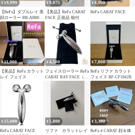
19,999
9,875
4,900
¥
¥
¥
【ReFa】ダブルレイ 美
【美品】ReFa CARAT
ReFa CARAT FACE
顔ローラー RR-AB00 正
FACE 正規品 箱付
規品 フェイスケア 新品
11,900
4,500
7,800
¥
¥
¥
【美品】ReFa カラット
フェイスローラー ReFa
ReFa リファ カラット
レイ フェイス
CARAT RAY FACE（リ
フェイス RF-CF1842B
ファ カラット レイ フ
ェイス） プラチナ電子
ローラー シルバー (中
古B)(ARS)
15,000
5,800
3,380
¥
¥
¥
ReFa CARAT FACE
リファ カラットレイ
ReFa 4 CARAT 顔＆体