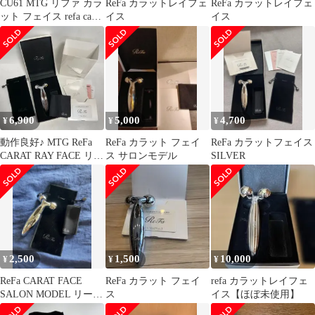
CU61 MTG リファ カラ
ReFa カラットレイフェ
ReFa カラットレイフェ
ット フェイス refa carat
イス
イス
face RF-CF1842B
6,900
5,000
4,700
¥
¥
¥
動作良好♪ MTG ReFa
ReFa カラット フェイ
ReFa カラットフェイス
CARAT RAY FACE リフ
ス サロンモデル
SILVER
ァカラットレイフェイ
ス 美顔ローラー 美顔器
取説 ギャランティカー
ド付き
2,500
1,500
10,000
¥
¥
¥
ReFa CARAT FACE
ReFa カラット フェイ
refa カラットレイフェ
SALON MODEL リーフ
ス
イス【ほぼ未使用】
ァ 美顔器