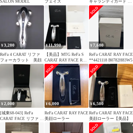
SALON MODEL
フェイス
ギャランティカード 取
扱説明書付き
3,280
11,990
7,680
¥
¥
¥
ReFa 4 CARAT リファ
【美品】MTG ReFa S
ReFa CARAT RAY FACE
フォーカラット 美顔
CARAT RAY FACE RF-
**4421118 B0782H83W5
RF2121B プラチナ電子
ローラー 美顔器 リファ
カラットレイフェイス
本体
2,000
6,000
6,500
¥
¥
¥
[城東68-043] ReFa
ReFa CARAT RAY FACE
ReFa CARAT RAY FACE
CARAT FACE リファ カ
美顔ローラー
美顔ローラー【美品】
ラット