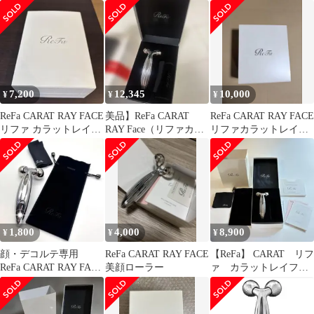
レイフェイス）
単品
ェイス 美顔器
7,200
12,345
10,000
¥
¥
¥
ReFa CARAT RAY FACE
美品】ReFa CARAT
ReFa CARAT RAY FACE
リファ カラットレイフ
RAY Face（リファカラ
リファカラットレイフ
ェイス
ットレイフェイス）
ェイス 美顔器
1,800
4,000
8,900
¥
¥
¥
顔・デコルテ専用
ReFa CARAT RAY FACE
【ReFa】 CARAT リフ
ReFa CARAT RAY FACE
美顔ローラー
ァ カラットレイフェ
リファカラット 小ぶり
イス RF-RF2121B