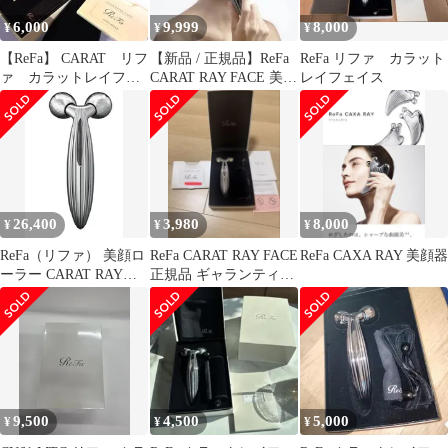
6,000
9,999
8,000
¥
¥
¥
【ReFa】 CARAT リフ
【新品 / 正規品】ReFa
ReFa リファ カラット
ァ カラットレイフェ
CARAT RAY FACE 美顔
レイフェイス
イス
ローラー 単品
26,400
3,980
8,000
¥
¥
¥
ReFa（リファ） 美顔ロ
ReFa CARAT RAY FACE
ReFa CAXA RAY 美顔器
ーラー CARAT RAY
正規品 ギャランティー
FACE リファ フェイス
カード付 美品
プラチナ電子ローラー
MAK0285
9,500
4,500
5,000
¥
¥
¥