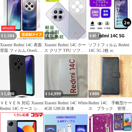
ーン SIMフリー 白ロム
10%OFF
1,584
450
489
¥
¥
¥
Xiaomi Redmi 14C 表面
Xiaomi Redmi 14C ケー
ソフトフィルム Redmi
背面 フィルム OverLay
ス クリア TPU ソフト
14C 5G 2枚 zc
Plus for シャオミ レド
カバー Redmi14C 小米
ミ アンチグレア 反射防
シャオミ シンプル ケー
止 非光沢 指紋防止
ス スマホ 衝撃吸収 透
明 クリア シリコン 耐
衝撃 保護
1,080
14,999
800
¥
¥
¥
ＶＥＶＥＮ 対応 Xiaomi
Xiaomi Redmi 14C White
Redmi 14C 手帳型ケー
Redmi 14C ケース シリ
4GB 128GB 本体
ス ブラック 管理
コン 耐衝撃 滑り止め
277-3
スマホケース 傷付き防
止 超軽量 マット質感
指紋防止 レンズ保護 ワ