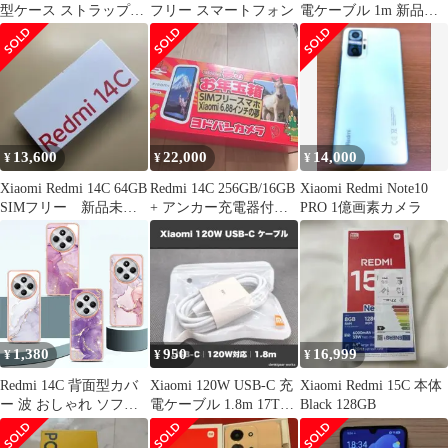
型ケース ストラップ
フリー スマートフォン
電ケーブル 1m 新品
付 おしゃれ スタン
17T Pro対応
ド
13,600
22,000
14,000
¥
¥
¥
Xiaomi Redmi 14C 64GB
Redmi 14C 256GB/16GB
Xiaomi Redmi Note10
SIMフリー 新品未開
+ アンカー充電器付き
PRO 1億画素カメラ
封
夢のお年玉箱
1,380
950
16,999
¥
¥
¥
Redmi 14C 背面型カバ
Xiaomi 120W USB-C 充
Xiaomi Redmi 15C 本体
ー 波 おしゃれ ソフト
電ケーブル 1.8m 17T
Black 128GB
TPU 耐衝撃 日常
Pro対応
Xiaomi シャオミ レッド