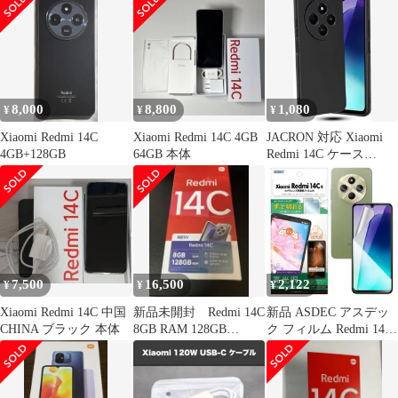
バー 耐衝撃 全面保護
ミ レドミ 9H高硬度 透
指紋防止 すり傷防止 持
明感 高光沢
ちやすい 滑り止め 保護
ケース マットブラック
(WDQ-AJK-0317)
8,000
8,800
1,080
¥
¥
¥
Xiaomi Redmi 14C
Xiaomi Redmi 14C 4GB
JACRON 対応 Xiaomi
4GB+128GB
64GB 本体
Redmi 14C ケース
Redmi14C スマホケース
シリコン オッポ リノ
耐衝撃 ソフト 黒 薄型
ストラップホール付き
アク カバー ブラック
(TMK-UCI-862)
7,500
16,500
2,122
¥
¥
¥
Xiaomi Redmi 14C 中国
新品未開封 Redmi 14C
新品 ASDEC アスデッ
CHINA ブラック 本体
8GB RAM 128GB
ク フィルム Redmi 14C
ROMSIMフリー
用 光沢 カメラ保護 割
れない 日本製 クリア
指紋防止 防汚 気泡消
失/ASH-MIR14C-Z