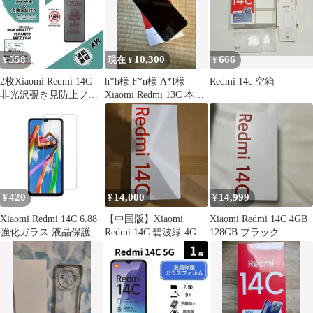
558
10,300
666
¥
現在 ¥
¥
2枚Xiaomi Redmi 14C
h*h様 F*n様 A*I様
Redmi 14c 空箱
非光沢覗き見防止フィ
Xiaomi Redmi 13C 本体
ルムd
256GB
420
14,000
14,999
¥
¥
¥
Xiaomi Redmi 14C 6.88
【中国版】Xiaomi
Xiaomi Redmi 14C 4GB
強化ガラス 液晶保護フ
Redmi 14C 碧波緑 4GB
128GB ブラック
ィルムL224
64GB 本体