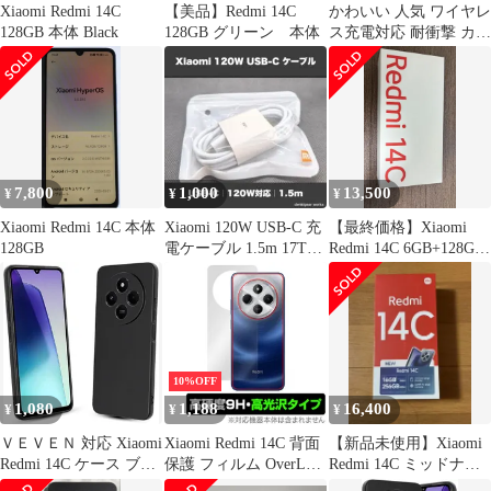
Xiaomi Redmi 14C
【美品】Redmi 14C
かわいい 人気 ワイヤレ
128GB 本体 Black
128GB グリーン 本体
ス充電対応 耐衝撃 カバ
ー スマホケース 首かけ
14C 肩掛け 14C TPU シ
ャオミ 薄型 ショルダー
軽量 クリア ストラップ
付き ケース 取り外し可
能 Redmi 長さ調整可能
（透明）
7,800
1,000
13,500
¥
¥
¥
Xiaomi Redmi 14C 本体
Xiaomi 120W USB-C 充
【最終価格】Xiaomi
128GB
電ケーブル 1.5m 17T
Redmi 14C 6GB+128GB
Pro対応
グローバル版
10%OFF
1,080
1,188
16,400
¥
¥
¥
ＶＥＶＥＮ 対応 Xiaomi
Xiaomi Redmi 14C 背面
【新品未使用】Xiaomi
Redmi 14C ケース ブラ
保護 フィルム OverLay
Redmi 14C ミッドナイ
ック極薄 Redmi14C カ
9H Brilliant for シャオ
トブラック256GB