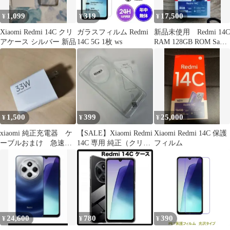
1,099
319
17,500
¥
¥
¥
Xiaomi Redmi 14C クリ
ガラスフィルム Redmi
新品未使用 Redmi 14C
アケース シルバー 新品
14C 5G 1枚 ws
RAM 128GB ROM Sage
Green
1,500
399
25,000
¥
¥
¥
xiaomi 純正充電器 ケ
【SALE】Xiaomi Redmi
Xiaomi Redmi 14C 保護
ーブルおまけ 急速充
14C 専用 純正（クリア
フィルム
電 REDMI
ケース）
24,600
780
390
¥
¥
¥