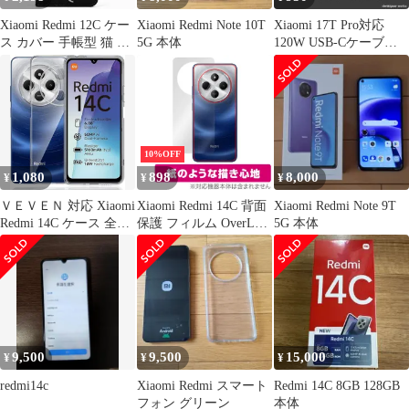
Xiaomi Redmi 12C ケー
Xiaomi Redmi Note 10T
Xiaomi 17T Pro対応
ス カバー 手帳型 猫 ね
5G 本体
120W USB-Cケーブル
こ Redmi 12Cケース
1.8m 新品
Redmi 12Cカバー
Redmi12Cケース
Redmi12Cカバー "q-
14m-27-dn03
10%OFF
1,080
898
8,000
¥
¥
¥
ＶＥＶＥＮ 対応 Xiaomi
Xiaomi Redmi 14C 背面
Xiaomi Redmi Note 9T
Redmi 14C ケース 全透
保護 フィルム OverLay
5G 本体
明 TPU 軽量 Redmi14C
Paper for シャオミ レド
カバー スリム 薄型 ス
ミ ザラザラした手触り
マホケース 耐衝撃 黄ば
ホールド感アップ
みにくい 滑り止め すり
傷防止 保護ケース
(WDQ-AJK-0342)
9,500
9,500
15,000
¥
¥
¥
redmi14c
Xiaomi Redmi スマート
Redmi 14C 8GB 128GB
フォン グリーン
本体