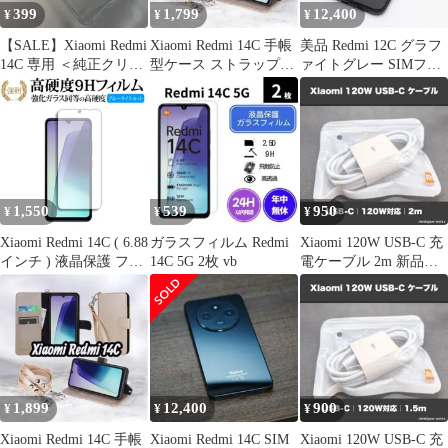
399
1,799
12,400
¥
¥
¥
【SALE】Xiaomi Redmi
Xiaomi Redmi 14C 手帳
美品 Redmi 12C グラフ
14C 専用 ＜純正クリア
型ケース ストラップ
ァイトグレー SIMフリ
ケース＞
付 スタンド機能
ー スマホ Xiaomi 即日
発送 土日祝発送OK
1,550
539
950
¥
¥
¥
Xiaomi Redmi 14C ( 6.88
ガラスフィルム Redmi
Xiaomi 120W USB-C 充
インチ ) 液晶保護 フィ
14C 5G 2枚 vb
電ケーブル 2m 新品
ルム 強化ガラス と 同
17T Pro対応
等の 高硬度9H ブルー
ライトカット クリア光
沢タイプ 改訂版 メール
便送料無料
1,899
12,400
900
¥
¥
¥
Xiaomi Redmi 14C 手帳
Xiaomi Redmi 14C SIM
Xiaomi 120W USB-C 充