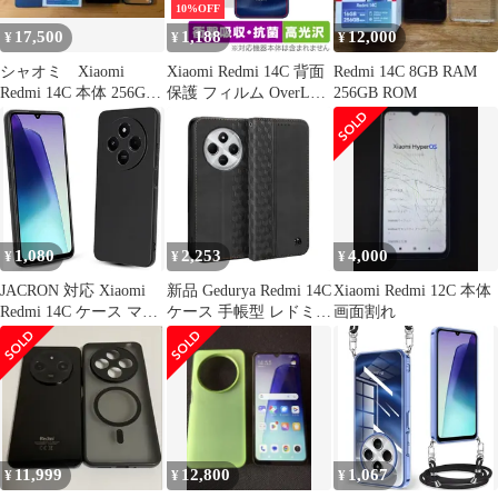
10%OFF
薄 1
17,500
1,188
12,000
¥
¥
¥
シャオミ Xiaomi
Xiaomi Redmi 14C 背面
Redmi 14C 8GB RAM
Redmi 14C 本体 256GB
保護 フィルム OverLay
256GB ROM
ほぼ未使用
Absorber 高光沢 for シ
ャオミ レドミ 衝撃吸収
高光沢 抗菌
1,080
2,253
4,000
¥
¥
¥
JACRON 対応 Xiaomi
新品 Gedurya Redmi 14C
Xiaomi Redmi 12C 本体
Redmi 14C ケース マッ
ケース 手帳型 レドミ
画面割れ
トブラック携帯便利 ス
14C ケース ひし形柄
トラップホール付き
Xiaomi Redmi 14C 4G
Xiaomi Redmi14C カバ
ケース 手帳型 マグネッ
ー 超薄型 軽量 擦り傷
ト式 スタンド機能
防止 落下防止 滑り止め
Redmi 14C 携帯カバー
TPUケース 指紋防止
カード収納 財布型
(MJO-JAC-C485)
Redmi 14C スマホケー
11,999
12,800
1,067
¥
¥
¥
ス