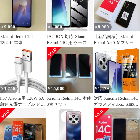
イプ
9,000
1,080
8,980
¥
¥
¥
Xiaomi Redmi 12C
JACRON 対応 Xiaomi
【新品同様】Xiaomi
128GB 本体
Redmi 14C 用 ケース 薄
Redmi A5 SIMフリー
型 軽量 衝撃吸収 黄ば
スマートフォン 本体
みなし ワイヤレス充電
対応 ストラップホール
付き Redmi14C 適応用
透明 カバー(90M-DLD-
KI299)
1,756
15,000
1,479
¥
¥
¥
P37 Xiaomi用 120W 6A
Xiaomi Redmi 14C 本体
対応 Xiaomi Redmi 14C
急速充電ケーブル 14T
3台セット
ガラスフィルム Xiaomi
Pro/13T Pro/Redmi Note
Redmi14C 指紋防止
13 Pro 5G 対応 USB-C
【2* Xiaomi Redmi 14C
ハイパーチャージ、
フィルム + 2* Xiaomi
Android Auto対応、
Redmi14C レンズ保護フ
67W/33W 6Aケーブ
ィルム + 1*取り除き発
ル、Xiaomi/Redm ...
泡板】 国産旭硝子材質