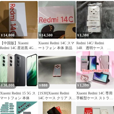
14,000
14,500
1,380
¥
¥
¥
【中国版】Xiaomi
Xiaomi Redmi 14C スマ
Redmi 14C/ Redmi
Redmi 14C 星岩黒 4GB
ートフォン 本体 新品
14R 透明ケース 新
64GB 本体
品未使用
30,000
888
1,399
¥
¥
¥
Xiaomi Redmi 15 5G ス
[1S30]Xiaomi Redmi
Xiaomi Redmi 14C 専用
マートフォン 本体
14C ケース クリア スマ
手帳型ケース ストラッ
ホケース
プ付 ピンク