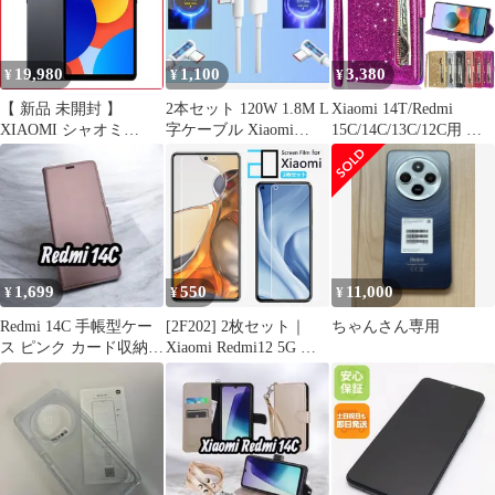
イヤレス充電 カバー 黒
(ANG-VN-0515)
19,980
1,100
3,380
¥
¥
¥
【 新品 未開封 】
2本セット 120W 1.8M L
Xiaomi 14T/Redmi
XIAOMI シャオミ
字ケーブル Xiaomi
15C/14C/13C/12C用 ウ
Redmi Pad SE 8.7 4＋
Redmi 互換
ォレットレザーケース
128GB Graphite Gray
Graphite Gray Graphite
Gray VHU5133JP 未使用
送料無料
1,699
550
11,000
¥
¥
¥
Redmi 14C 手帳型ケー
[2F202] 2枚セット｜
ちゃんさん専用
ス ピンク カード収納
Xiaomi Redmi12 5G 保
スタンド機能 おしゃ
護フィルム 2Dソフト
れ
xiaomi Redmi 14C 14T
Pro 14T14 Ultra Redmi
13T 12C/12T Pro フィル
ム Redmi Note 13 Pro+ 5