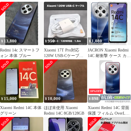
13,800
950
1,080
¥
¥
¥
Redmi 14c スマートフ
Xiaomi 17T Pro対応
JACRON Xiaomi Redmi
ォン 本体 ブルー
120W USB-Cケーブル
14C 耐衝撃 ケース カバ
1.5m 新品
ー ストラップホール ク
リア 指紋防止 軽量 薄
型 衝撃吸収ポケット内
蔵 TPU(YIL-COL-080)
10%OFF
15,000
10,000
898
¥
¥
¥
Xiaomi Redmi 14C 本体
ほぼ未使用 Xiaomi
Xiaomi Redmi 14C 背面
グリーン
Redmi 14C 8GB/128GB
保護 フィルム OverLay
抗菌 Brilliant for シャオ
ミ レドミ Hydro Ag+ 抗
菌 抗ウイルス 高光沢タ