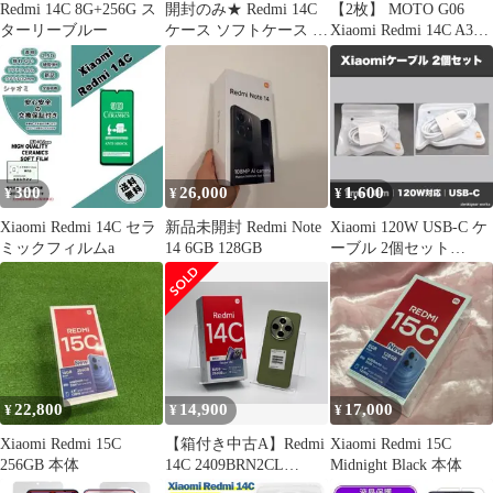
Redmi 14C 8G+256G ス
開封のみ★ Redmi 14C
【2枚】 MOTO G06
ターリーブルー
ケース ソフトケース ク
Xiaomi Redmi 14C A3
リア
Pro 14R 【PET素材】
液晶保護フィルム 高光
沢 クリア D449
300
26,000
1,600
¥
¥
¥
Xiaomi Redmi 14C セラ
新品未開封 Redmi Note
Xiaomi 120W USB-C ケ
ミックフィルムa
14 6GB 128GB
ーブル 2個セット
1m+1.8m
22,800
14,900
17,000
¥
¥
¥
Xiaomi Redmi 15C
【箱付き中古A】Redmi
Xiaomi Redmi 15C
256GB 本体
14C 2409BRN2CL
Midnight Black 本体
8GB+256GB セージグリ