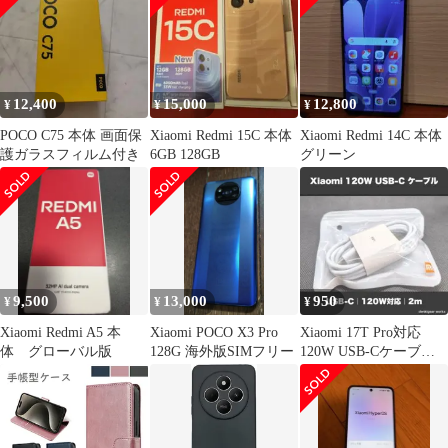
ミー 14C ケース 携帯カ
バー スマホケース
12,400
15,000
12,800
¥
¥
¥
POCO C75 本体 画面保
Xiaomi Redmi 15C 本体
Xiaomi Redmi 14C 本体
護ガラスフィルム付き
6GB 128GB
グリーン
9,500
13,000
950
¥
¥
¥
Xiaomi Redmi A5 本
Xiaomi POCO X3 Pro
Xiaomi 17T Pro対応
体 グローバル版
128G 海外版SIMフリー
120W USB-Cケーブル
2m 新品