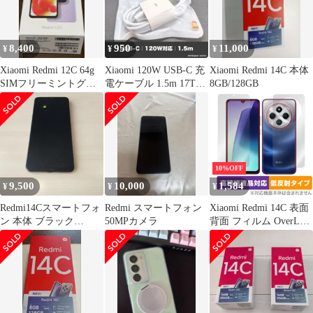
8,400
950
11,000
¥
¥
¥
Xiaomi Redmi 12C 64g
Xiaomi 120W USB-C 充
Xiaomi Redmi 14C 本体
SIMフリーミントグリ
電ケーブル 1.5m 17T
8GB/128GB
ーン付属品全て有
Pro対応
10%OFF
9,500
10,000
1,584
¥
¥
¥
Redmi14Cスマートフォ
Redmi スマートフォン
Xiaomi Redmi 14C 表面
ン 本体 ブラック
50MPカメラ
背面 フィルム OverLay
2409BRN2CL
Plus Lite for シャオミ
レドミ 高精細液晶 アン
チグレア 反射防止 指紋
防止