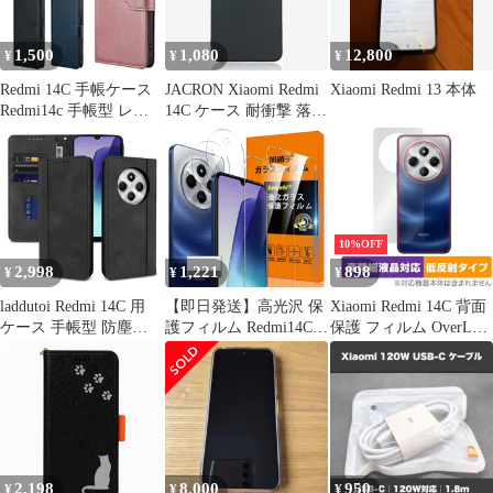
1,500
1,080
12,800
¥
¥
¥
Redmi 14C 手帳ケース
JACRON Xiaomi Redmi
Xiaomi Redmi 13 本体
Redmi14c 手帳型 レド
14C ケース 耐衝撃 落下
ミ14c 手帳タイプ ケー
防止 薄型 ストラップホ
ス カバー PUレザー カ
ール付き 柔軟 砂艶消し
ードポケット カード収
の質感 ほこりが付かな
納 サイドポケット スタ
い 滑り止め スマートフ
ンド機能 マグネット開
ォンケース(ブラック,
閉
90M-DLD-KI559)
10%OFF
2,998
1,221
898
¥
¥
¥
laddutoi Redmi 14C 用
【即日発送】高光沢 保
Xiaomi Redmi 14C 背面
ケース 手帳型 防塵
護フィルム Redmi14C
保護 フィルム OverLay
Redmi 14C 4G ケース
液晶 Redmi14C Xiaomi
Plus Lite for シャオミ
耐衝撃 Redmi 14C 保護
Xiaomi Xiaomi ガラス
レドミ 本体保護フィル
カバー 全面保護 レドミ
Xiaomi 14C強化ガラス
ム さらさら手触り 低反
14C ケース 軽量 Redmi
Redmi Touch対応 Redmi
射素材
14C スマホケース 手作
薄型 国産旭硝子材質 指
り Redmi14C ケース
紋防止 SENXLL-
Xiaomi R
Redmi14C
2,198
8,000
950
¥
¥
¥