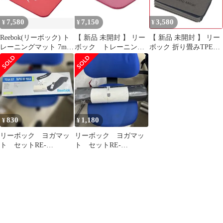
7,580
7,150
3,580
¥
¥
¥
Reebok(リーボック) ト
【 新品 未開封 】 リー
【 新品 未開封 】 リー
レーニングマット 7mm
ボック トレーニング
ボック 折り畳みTPEヨ
10mm 15mm ヨガマッ
マット15mm RAMT-
ガマット6mm リノミラ
ト フィットネス ピラテ
11018PK 未使用 送料無
イ LMS22NH012EBR 未
ィス エクササイズ 厚め
料
使用 送料無料
幅広 防音 NBR素材 滑
りにくい 軽量
830
1,180
¥
¥
リーボック ヨガマッ
リーボック ヨガマッ
ト セットRE-
ト セットRE-
40023WH
40023WH