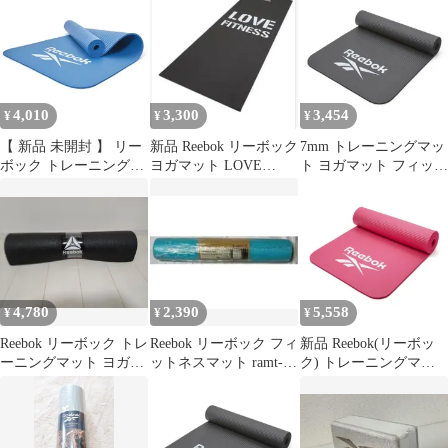
4,010
3,300
3,454
¥
¥
¥
【 新品 未開封 】 リー
新品 Reebok リーボック
7mm トレーニングマッ
ボック トレーニングマ
ヨガマット LOVE
ト ヨガマット フィット
ット7mm RAMT-
FITNESS ピラティス
ネス ヨガ ピラティス
11014BL 未使用 送料無
Reebok(リーボック) エ
料
クササイズ マット 厚め
幅広 防音
4,780
2,390
5,558
¥
¥
¥
Reebok リーボック トレ
Reebok リーボック フィ
新品 Reebok(リーボッ
ーニングマット ヨガマ
ットネスマット ramt-
ク) トレーニングマッ
ット フィットネスマッ
11024
ト 10mm ヨガマット フ
ト
ィットネス ヨガ ピラテ
ィス エクササイズ マッ
ト 厚め 幅広 防音 ピン