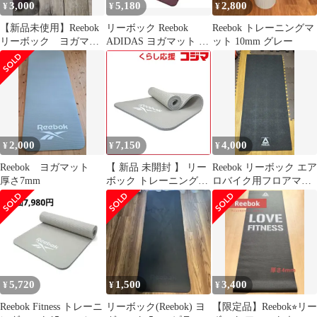
3,000
5,180
2,800
¥
¥
¥
【新品未使用】Reebok
リーボック Reebok
Reebok トレーニングマ
リーボック ヨガマッ
ADIDAS ヨガマット 抗
ット 10mm グレー
ト 6mm 厚手 トレーニ
菌仕様 5mm ボディケ
ング
ア フィットネス ストレ
ッチ エクササイズ
ADYG10350 MR ワイル
ドピンク
2,000
7,150
4,000
¥
¥
¥
Reebok ヨガマット
【 新品 未開封 】 リー
Reebok リーボック エア
厚さ7mm
ボック トレーニングマ
ロバイク用フロアマッ
ット15mm RAMT-
ト RAMT-10229
11018GR 未使用 送料無
料
5,720
1,500
3,400
¥
¥
¥
Reebok Fitness トレーニ
リーボック(Reebok) ヨ
【限定品】Reebok⭐︎リー