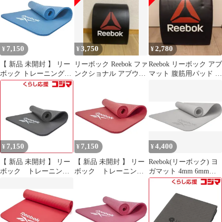
7,150
3,750
2,780
¥
¥
¥
【 新品 未開封 】 リー
リーボック Reebok ファ
Reebok リーボック アブ
ボック トレーニングマ
ンクショナル アブウェ
マット 腹筋用パッド ア
ット15mm RAMT-
ッジマット
ブウェッジマット
11018BL 未使用 送料無
料
7,150
7,150
4,400
¥
¥
¥
【 新品 未開封 】 リー
【 新品 未開封 】 リー
Reebok(リーボック) ヨ
ボック トレーニング
ボック トレーニング
ガマット 4mm 6mm
マット15mm RAMT-
マット15mm RAMT-
EVA トレーニングマッ
11018BK 未使用 送料無
11018RD 未使用 送料無
ト フィットネス エクサ
料
料
サイズ ヨガ トレーニン
グ マット