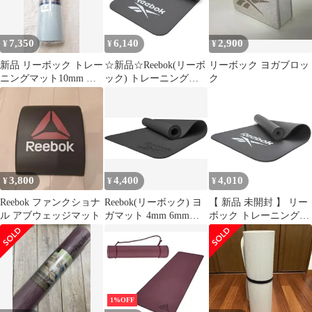
ク
7,350
6,140
2,900
¥
¥
¥
新品 リーボック トレー
☆新品☆Reebok(リーボ
リーボック ヨガブロッ
ニングマット10mm ヨ
ック) トレーニングマ
ク
ガマット フィットネス
ット 7mm 10mm 15mm
ヨガマット フィットネ
ス ヨガ ピラティス エ
クササイズ マット 厚め
幅広 防音
3,800
4,400
4,010
¥
¥
¥
Reebok ファンクショナ
Reebok(リーボック) ヨ
【 新品 未開封 】 リー
ル アブウェッジマット
ガマット 4mm 6mm
ボック トレーニングマ
EVA トレーニングマッ
ット7mm RAMT-
ト フィットネス エクサ
11014BK 未使用 送料無
サイズ ヨガ トレーニン
料
グ マット 快適 クッシ
ョン性 グリップ力 環境
配慮 176x61cm
1%OFF