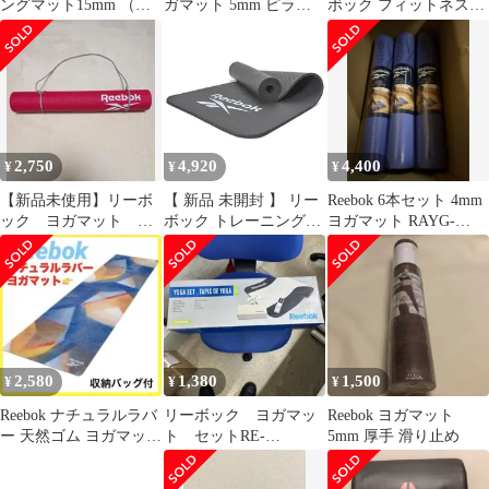
ングマット15mm （グ
ガマット 5mm ピラテ
ボック フィットネスマ
レー）
ィス トレーニングマッ
ット ヨガマット 厚さ
ト
4mm
2,750
4,920
4,400
¥
¥
¥
【新品未使用】リーボ
【 新品 未開封 】 リー
Reebok 6本セット 4mm
ック ヨガマット
ボック トレーニングマ
ヨガマット RAYG-
マットケース付き 4ｍ
ット10mm RAMT-
11020PL 青 紫
ｍ
11015BK 未使用 送料無
料
2,580
1,380
1,500
¥
¥
¥
Reebok ナチュラルラバ
リーボック ヨガマッ
Reebok ヨガマット
ー 天然ゴム ヨガマット
ト セットRE-
5mm 厚手 滑り止め
ピラティス バッグ付属
40023WH