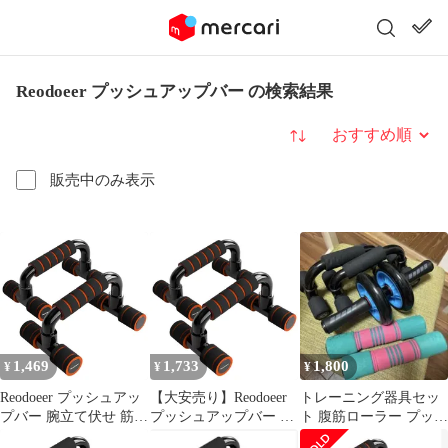
Reodoeer プッシュアップバー の検索結果
並び替え
販売中のみ表示
1,469
1,733
1,800
¥
¥
¥
Reodoeer プッシュアッ
【大安売り】Reodoeer
トレーニング器具セッ
プバー 腕立て伏せ 筋肉
プッシュアップバー 腕
ト 腹筋ローラー プッシ
トレーニング 傾斜グリ
立て伏せ 筋肉トレーニ
ュアップバー ダンベ