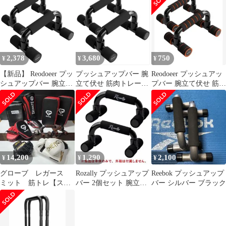
ップ 持ち運び便利 軽量
ング
ル2kg✖️2
安定感 胸筋トレーニン
グ 筋トレグッズ 自宅筋
トレ フィットネス（オ
レンジ） 1
2,378
3,680
750
¥
¥
¥
【新品】 Reodoeer プッ
プッシュアップバー 腕
Reodoeer プッシュアッ
シュアップバー 腕立て
立て伏せ 筋肉トレーニ
プバー 腕立て伏せ 筋ト
伏せ 筋肉トレーニング
ング 傾斜グリップ 胸筋
レ
傾斜グリップ 持ち運び
トレーニング
便利 軽量 安定感 胸筋
トレーニング 筋トレグ
ッズ 自宅筋トレ フィッ
トネス（ブラック） 1
14,200
1,290
2,100
¥
¥
¥
グローブ レガース
Rozally プッシュアップ
Reebok プッシュアップ
ミット 筋トレ【スタ
バー 2個セット 腕立て
バー シルバー ブラック
ーターセット】
器具 外箱は付属しませ
ん