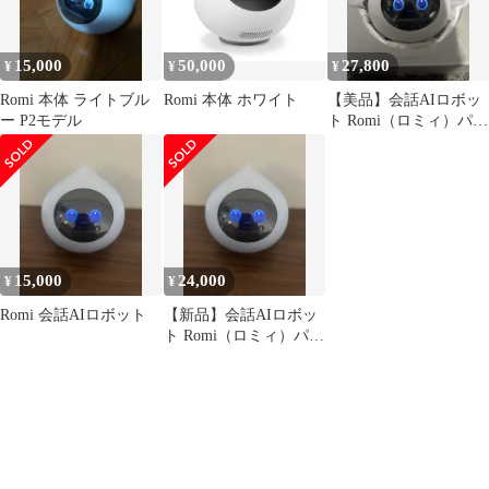
15,000
50,000
27,800
¥
¥
¥
Romi 本体 ライトブル
Romi 本体 ホワイト
【美品】会話AIロボッ
ー P2モデル
ト Romi（ロミィ）パー
ルホワイト 付属品完備
15,000
24,000
¥
¥
Romi 会話AIロボット
【新品】会話AIロボッ
ト Romi（ロミィ）パー
ルブルー付属品完備