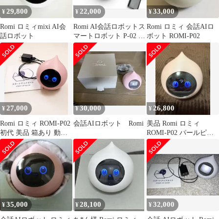
29,800
22,000
33,000
¥
¥
¥
Romi ロミィmixi AI会
Romi AI会話ロボットス
Romi ロミィ 会話AIロ
話ロボット
マートロボット P-02 ピ
ボット ROMI-P02
ンク
27,000
30,000
26,800
¥
¥
¥
Romi ロミィ ROMI-P02
会話AIロボット Romi
美品 Romi ロミィ
初代 美品 箱あり 動作
ROMI-P02 パールピン
確認済み
ク 箱付 付属品 動作確
認済
35,000
28,100
32,000
¥
¥
¥