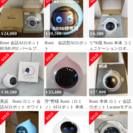
ピンク
mixi
24,000
59,500
6,300
¥
¥
¥
Romi 会話AIロボット
Romi 会話型AIロボッ
リ*K様 Romi 本体 コミ
ROMI-P02 パールブル
ト
ュニケーションロボッ
ー
ト
30,500
33,400
57,000
¥
¥
¥
美品 Romi ロミィ 会
芳*野様 Romi（ロミ
Romi 本体 ロミィ 会話
話AIロボット ホワイト
ィ）AIロボット 本体・
ロボット Lacatanモデル
箱・付属品つき（ポン
ポン帽子おま