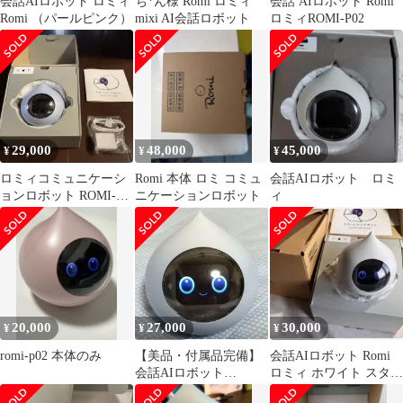
会話AIロボット ロミィ
ち*ん様 Romi ロミィ
会話 AIロボット Romi
Romi （パールピンク）
mixi AI会話ロボット
ロミィROMI-P02
29,000
48,000
45,000
¥
¥
¥
ロミィコミュニケーシ
Romi 本体 ロミ コミュ
会話AIロボット ロミ
ョンロボット ROMI-
ニケーションロボット
ィ
P02B パールブルー
20,000
27,000
30,000
¥
¥
¥
romi-p02 本体のみ
【美品・付属品完備】
会話AIロボット Romi
会話AIロボット
ロミィ ホワイト スター
Romi（ロミィ）パール
トアップガイド付き