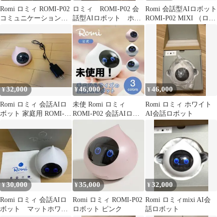
Romi ロミィ ROMI-P02
ロミィ ROMI-P02 会
Romi 会話型AIロボット
コミュニケーションロ
話型AIロボット ホワ
ROMI-P02 MIXI （ロミ
ボット 本体
イト
ィ）
32,000
46,000
46,000
¥
¥
¥
Romi ロミィ 会話AIロ
未使 Romi ロミィ
Romi ロミィ ホワイト
ボット 家庭用 ROMI-
ROMI-P02 会話AIロボ
AI会話ロボット
P02
ット コミュニケーショ
ン
30,000
35,000
32,000
¥
¥
¥
Romi ロミィ 会話AIロ
Romi ロミィ ROMI-P02
Romi ロミィmixi AI会
ボット マットホワイ
ロボット ピンク
話ロボット