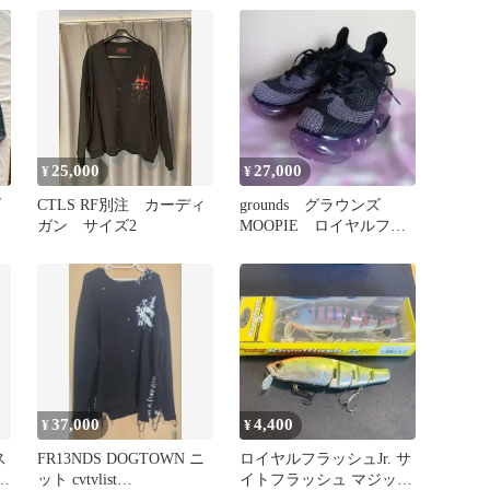
25,000
27,000
¥
¥
ズ
CTLS RF別注 カーディ
grounds グラウンズ
ガン サイズ2
MOOPIE ロイヤルフラ
ッシュ ブラック/パープ
ル
37,000
4,400
¥
¥
ス
FR13NDS DOGTOWN ニ
ロイヤルフラッシュJr. サ
F
ット cvtvlist
イトフラッシュ マジック