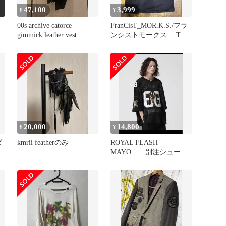
47,100
3,999
¥
¥
E
00s archive catorce
FranCisT_MOR.K.S./フラ
gimmick leather vest
ンシストモークス Tシ
ャツ
20,000
14,800
¥
¥
ダ
kmrii featherのみ
ROYAL FLASH
MAYO 別注シューテ
ィングシャツ ロイヤルフ
ラッシュ