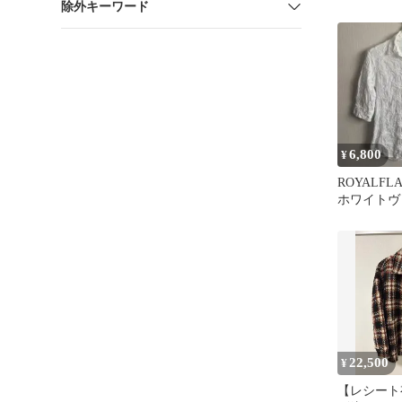
除外キーワード
ツ
6,800
¥
ROYALFL
ホワイトヴ
長袖シャツ
22,500
¥
【レシート有