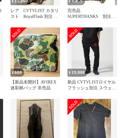
15,000
3,450
¥
¥
ロ
レア CVTVLIST カタリ
完売品
スト RoyalFlash 別注 ク
SUPERTHANKS 別注
ルーネック
2ボディバッグフーディ
スウェット
600
19,000
¥
¥
【新品未開封】AVIREX
新品 CVTVLISTロイヤル
迷彩柄バッグ 非売品
フラッシュ別注 スウェッ
トパンツ 黒1 CTLS