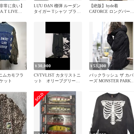
非常に良い】
LỰU ĐẠN 榴弾 ルーダン
【絶版】hyde着
.T LIVE
タイガー Tシャツ ブラッ
CATORCE ロングパー
「ROYAL
ク ロイヤルフラッシュ
ー LGB 私物購入
30,000
53,300
¥
¥
r デニムカモフラ
CVTVLIST カタリストニ
バックラッシュ ザ カバ
ケット
ット オリーブグリー
ーズ MONSTER PARKE
ン サイズFree
DOWN