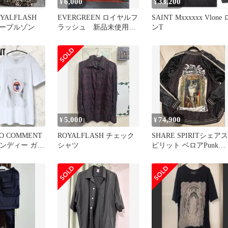
6,000
33,200
¥
¥
ROYALFLASH
EVERGREEN ロイヤルフ
SAINT Mxxxxxx Vlone 
ーブルゾン
ラッシュ 新品未使用
ンT
4つセット
5,000
74,900
¥
¥
O COMMENT
ROYALFLASH チェック
SHARE SPIRITシェアス
キャンディー ガー
シャツ
ピリット ベロアPunk
Policeスカジャン