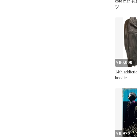
cote me
ツ
80,000
¥
14th addicti
hoodie
8,970
¥