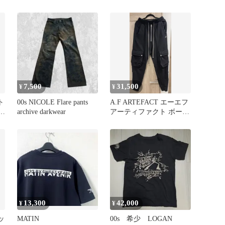
ROYALFLASH
ギル ビッグベイト ルア
ー Royalflash Jr. EverGreen
7,500
31,500
¥
¥
ト
00s NICOLE Flare pants
A.F ARTEFACT エーエフ
-
archive darkwear
アーティファクト ボーン
カーゴパンツ
13,300
42,000
¥
¥
ッ
MATIN
00s 希少 LOGAN