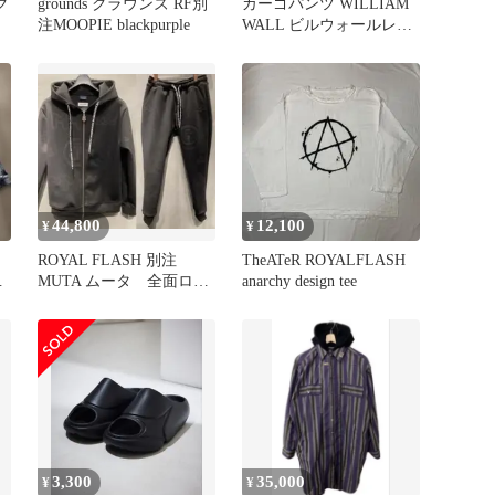
ク
grounds グラウンズ RF別
カーゴパンツ WILLIAM
注MOOPIE blackpurple
WALL ビルウォールレザ
ー BWL
44,800
12,100
¥
¥
ROYAL FLASH 別注
TheATeR ROYALFLASH
相
MUTA ムータ 全面ロ
anarchy design tee
ゴ セットアップ
3,300
35,000
¥
¥