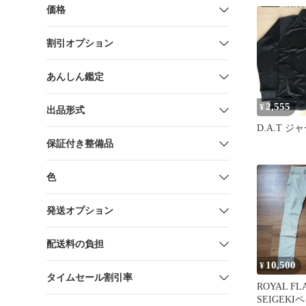
価格
割引オプション
あんしん鑑定
2,555
¥
出品形式
D.A.T ジ
保証付き整備品
色
発送オプション
配送料の負担
10,500
¥
タイムセール割引率
ROYAL 
SEIGEK