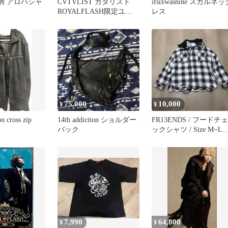
r 花柄 アロハシャ
CVTVLIST カタリスト
ifsixwasnine スカルネッ
ROYALFLASH限定ユー
レス
ジュアルセットアップ
75,000
10,000
¥
¥
on cross zip
14th addiction ショルダー
FR13ENDS / フードチェ
バック
ックシャツ / Size M~L
当
7,990
64,800
¥
¥