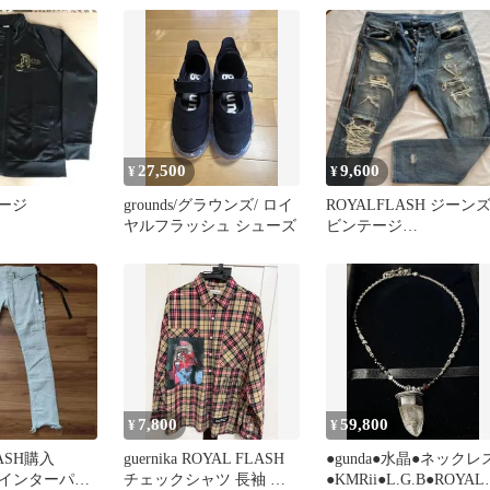
27,500
9,600
¥
¥
ャージ
grounds/グラウンズ/ ロイ
ROYALFLASH ジーン
ヤルフラッシュ シューズ
ビンテージ
MR.COMPLETELY デニ
ム
7,800
59,800
¥
¥
FLASH購入
guernika ROYAL FLASH
●gunda●水晶●ネックレ
Iペインターパン
チェックシャツ 長袖 グ
●KMRii●L.G.B●ROYAL