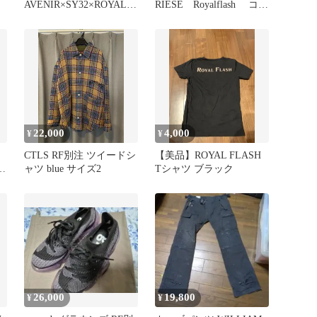
AVENIR×SY32×ROYALF
RIESE Royalflash コラ
LASH コラボTシャツ L
ボTシャツ
22,000
4,000
¥
¥
CTLS RF別注 ツイードシ
【美品】ROYAL FLASH
ヒ
ャツ blue サイズ2
Tシャツ ブラック
ト
26,000
19,800
¥
¥