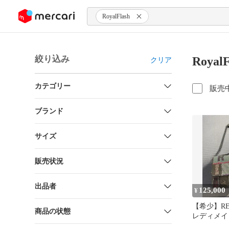
ンツにスキップ
RoyalFlash
絞り込み
Roya
クリア
カテゴリー
販売
ブランド
サイズ
販売状況
出品者
125,000
¥
【希少】RE
商品の状態
レディメイ
ク チェー