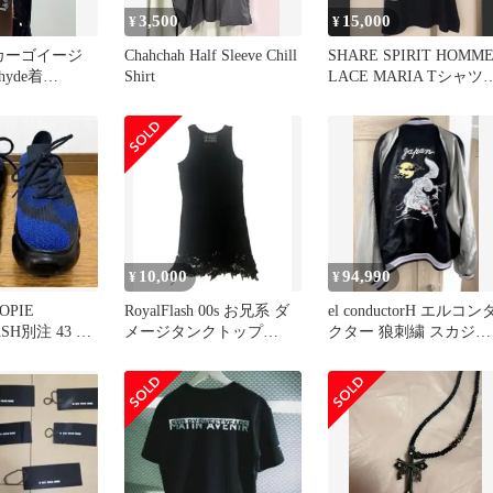
3,500
15,000
¥
¥
S カーゴイージ
Chahchah Half Sleeve Chill
SHARE SPIRIT HOMM
yde着
Shirt
LACE MARIA Tシャツ
BLACK
10,000
94,990
¥
¥
OOPIE
RoyalFlash 00s お兄系 ダ
el conductorH エルコン
ASH別注 43 美
メージタンクトップ
クター 狼刺繍 スカジャ
archive
ン ブラック