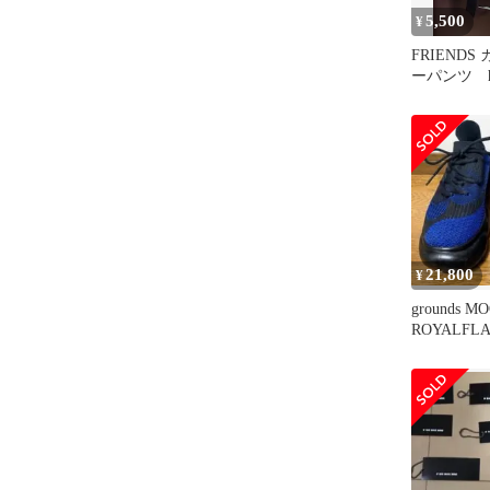
5,500
¥
FRIEND
ーパンツ h
royalflash
21,800
¥
grounds M
ROYALFL
品