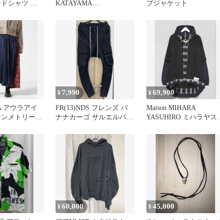
ードシャツ サ
KATAYAMA
プジャケット
ROYALFLASH別注 デニ
ム
7,990
69,900
¥
¥
LA アウラアイ
FR(13)NDS フレンズ バ
Maison MIHARA
シンメトリープ
ナナカーゴ サルエルパン
YASUHIRO ミハラヤス
ート
ツ Rick owens
ロレイヤードジャケッ
60,000
45,000
¥
¥