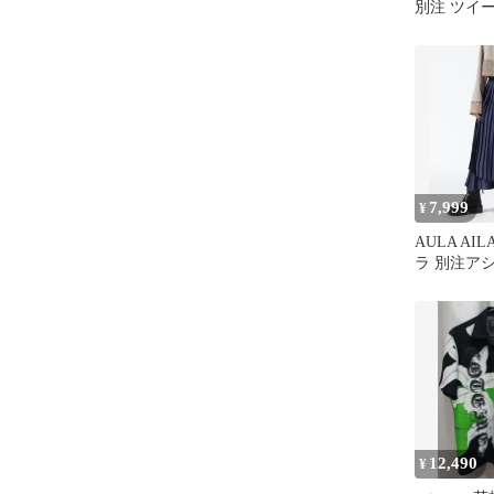
別注 ツイ
イズ1
7,999
¥
AULA AI
ラ 別注ア
リーツスカ
12,490
¥