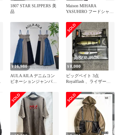
1807 STAR SLIPPERS 美
Maison MIHARA
カ
品
YASUHIRO フードシャ
ツ ROYALFLASH
16,980
8,000
¥
¥
AULA AILA デニムコン
ビッグベイト 3点
R
ビネーションジャンパー
Royalflash 、ライザージ
スカート
ャク、HIGHSIDER