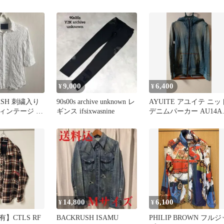
ラフィック
LASH
9,000
6,400
¥
¥
ASH 刺繍入り
90s00s archive unknown レ
AYUITE アユイテ ニッ
ィンテージ 半
ギンス ifsixwasnine
デニムパーカー AU14A
J77 サイズ1
14,800
6,100
¥
¥
】CTLS RF
BACKRUSH ISAMU
PHILIP BROWN フルジ