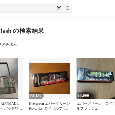
lFlash の検索結果
中のみ表示
2,150
3,000
¥
¥
ADYMADE
Evergreen エバーグリーン
エバーグリーン ロイ
ド パッチワー
Royalflashロイヤルフラッ
ルフラッシュ
ンバッグ
シュ#209