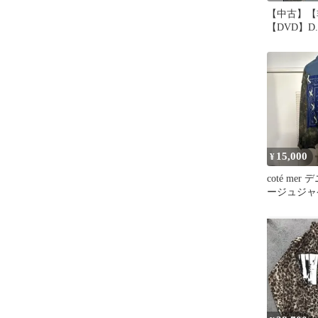
【中古】【
【DVD】D.A
TOUR2018
FLASH」
15,000
¥
coté me
ージュジャ