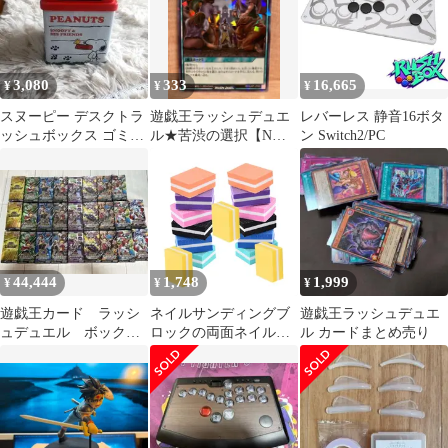
3,080
333
16,665
¥
¥
¥
スヌーピー デスクトラ
遊戯王ラッシュデュエ
レバーレス 静音16ボタ
ッシュボックス ゴミ箱
ル★苦渋の選択【Nパ
ン Switch2/PC
小
ラレル】{RD/SJMP-
JP062}
44,444
1,748
1,999
¥
¥
¥
遊戯王カード ラッシ
ネイルサンディングブ
遊戯王ラッシュデュエ
ュデュエル ボック
ロックの両面ネイルフ
ル カードまとめ売り
ス BOX まとめ売り
ァイルネイルファイル
シュリンク付き
ネイルバッファーブロ
ックネイルスポンジフ
ァイルネイルバッファ
ーネイルファイルネイ
ルファイルネイルハー