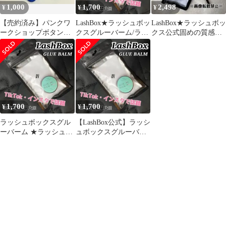
1,000
1,700
2,498
¥
¥
¥
【売約済み】パンクワ
LashBox★ラッシュボッ
LashBox★ラッシュボッ
ークショップボタンキ
クスグルーバーム/ラッ
クス公式固めの質感ま
ャップ
シュリフトクリーム
つ毛パーマブラシ&グ
ルーバーム
1,700
1,700
¥
¥
ラッシュボックスグル
【LashBox公式】ラッシ
ーバーム ★ラッシュリ
ュボックスグルーバー
フトクリーム/GLUE
ム ◎ラッシュリフトク
BALM
リーム