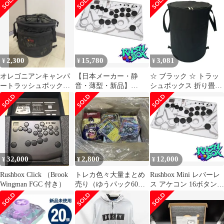
ーバーム
2,300
15,780
3,081
¥
¥
¥
オレゴニアンキャンパ
【日本メーカー・静
☆ ブラック ☆ トラッ
ートラッシュボックス
音・薄型・新品】
シュボックス 折り畳み
19L ブラックカモ
Rushbox Mini レバーレ
大容量 折りたたみ ゴミ
ス アケコン
箱 アウトドア ポップア
ップトラッシュボック
ス トラッシュボックス
ごみ箱 ダストボックス
ごみばこ 折り畳み式 屋
外 キャンプ 折り畳み
32,000
2,800
12,000
¥
¥
¥
ゴミ ランドリーバッグ
ランドリーバスケット
Rushbox Click （Brook
トレカ色々大量まとめ
Rushbox Mini レバーレ
Wingman FGC 付き）
売り（ゆうパック60サ
ス アケコン 16ボタン
イズ）
Switch2 PC