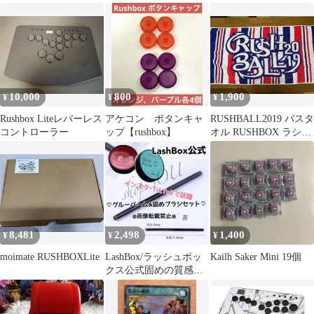
ラー
10,000
800
1,900
¥
¥
¥
Rushbox Liteレバーレス
アケコン ボタンキャ
RUSHBALL2019 バスタ
コントローラー
ップ【rushbox】
オル RUSHBOX ラシュ
ボ
8,481
2,498
1,400
¥
¥
¥
moimate RUSHBOXLite
LashBox/ラッシュボッ
Kailh Saker Mini 19個
クス公式固めの質感ま
つ毛パーマブラシ&グ
ルーバーム