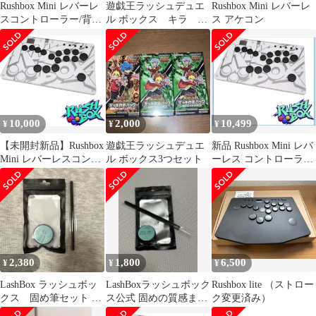
Rushbox Mini レバーレ
遊戯王ラッシュデュエ
Rushbox Mini レバーレ
スコントローラー/背面
ル ボックス キラ ま
ス アケコン
自作滑り止めパッド付
とめて
き
10,000
2,000
10,499
¥
¥
¥
【未開封新品】Rushbox
遊戯王ラッシュデュエ
新品 Rushbox Mini レバ
Mini レバーレスコント
ル ボックス3つセット
ーレス コントローラー
ローラー
アケコン 16ボタン
2,380
1,800
6,500
¥
¥
¥
LashBox ラッシュボッ
LashBoxラッシュボック
Rushbox lite （ストロー
クス 固め筆セット バ
ス公式‎ 固めの質感まつ
ク変更済み）
ーム グルー
毛パーマブラシ&グル