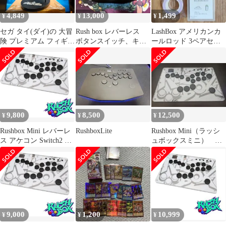
スネイル 0
4,849
13,000
1,499
¥
¥
¥
セガ タイ(ダイ)の 大冒
Rush box レバーレス
LashBox アメリカンカ
険 プレミアム フィギュ
ボタンスイッチ、キャ
ールロッド 3ペアセッ
ア アバント ストラッシ
ップ換装済み 他スイ
ト まつげパーマ用
ュ
ッチ有り
9,800
8,500
12,500
¥
¥
¥
Rushbox Mini レバーレ
RushboxLite
Rushbox Mini（ラッシ
ス アケコン Switch2 PC
ュボックスミニ） レ
対応
バーレスコントローラ
ー
9,000
1,200
10,999
¥
¥
¥