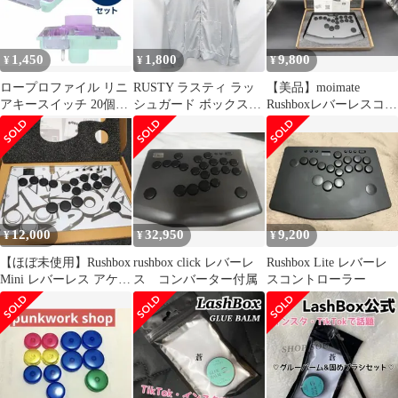
1,450
1,800
9,800
¥
¥
¥
ロープロファイル リニ
RUSTY ラスティ ラッ
【美品】moimate
アキースイッチ 20個セ
シュガード ボックスロ
Rushboxレバーレスコン
ット
ゴUVパーカー グレー L
トローラー
□○
12,000
32,950
9,200
¥
¥
¥
【ほぼ未使用】Rushbox
rushbox click レバーレ
Rushbox Lite レバーレ
Mini レバーレス アケコ
ス コンバーター付属
スコントローラー
ン 交換キースイッチ付