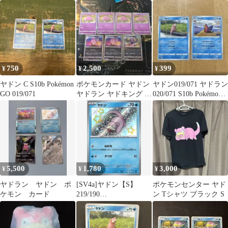
750
2,500
399
¥
¥
¥
ヤドン C S10b Pokémon
ポケモンカード ヤドン
ヤドン019/071 ヤドラン
GO 019/071
ヤドラン ヤドキング 7
020/071 S10b Pokémon
枚セット
GO
5,500
1,780
3,000
¥
¥
¥
ヤドラン ヤドン ポ
[SV4a]ヤドン【S】
ポケモンセンター ヤド
ケモン カード
219/190
ン Tシャツ ブラック S
ITCMMFE5WGVT