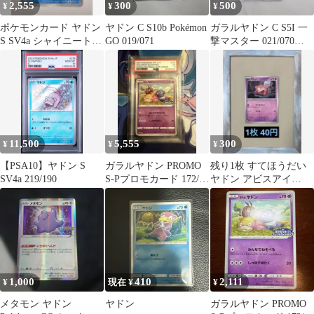
2,555
300
500
¥
¥
¥
ポケモンカード ヤドン
ヤドン C S10b Pokémon
ガラルヤドン C S5I 一
S SV4a シャイニートレ
GO 019/071
撃マスター 021/070
ジャーex219/190美品
Pokémon 新品
11,500
5,555
300
¥
¥
¥
【PSA10】ヤドン S
ガラルヤドン PROMO
残り1枚 すてほうだい
SV4a 219/190
S-Pプロモカード 172/S-
ヤドン アビスアイ
P PSA5
028/081
1,000
410
2,111
¥
現在 ¥
¥
メタモン ヤドン
ヤドン
ガラルヤドン PROMO