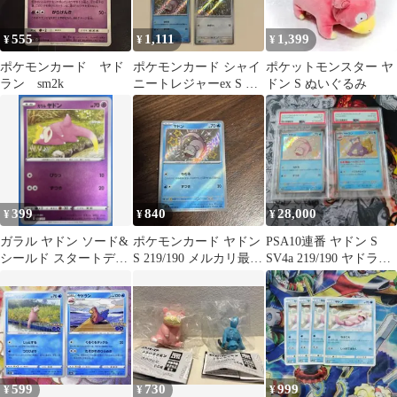
555
1,111
1,399
¥
¥
¥
ポケモンカード ヤド
ポケモンカード シャイ
ポケットモンスター ヤ
ラン sm2k
ニートレジャーex S 色
ドン S ぬいぐるみ
違い 3枚セット
399
840
28,000
¥
¥
¥
ガラル ヤドン ソード&
ポケモンカード ヤドン
PSA10連番 ヤドン S
シールド スタートデッ
S 219/190 メルカリ最安
SV4a 219/190 ヤドラン
キ100 キラ 164/414
値‼️
色違い
599
730
999
¥
¥
¥