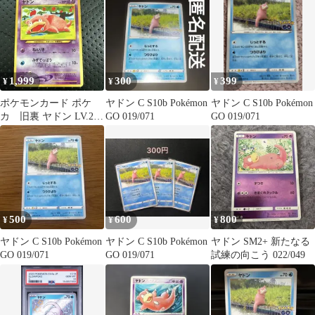
ex
1,999
300
399
¥
¥
¥
ポケモンカード ポケ
ヤドン C S10b Pokémon
ヤドン C S10b Pokémon
カ 旧裏 ヤドン LV.20
GO 019/071
GO 019/071
No.079 neo 金・銀
500
600
800
¥
¥
¥
ヤドン C S10b Pokémon
ヤドン C S10b Pokémon
ヤドン SM2+ 新たなる
GO 019/071
GO 019/071
試練の向こう 022/049