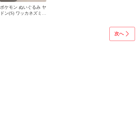
ポケモン ぬいぐるみ ヤ
ドン(S) ワッカネズミ
(S)セット 未開封
次へ