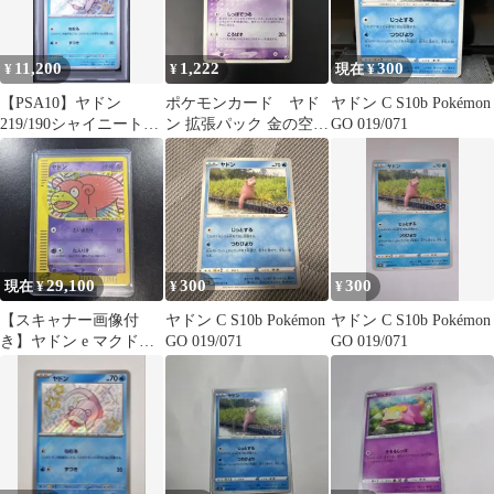
11,200
1,222
300
¥
¥
現在 ¥
【PSA10】ヤドン
ポケモンカード ヤド
ヤドン C S10b Pokémon
219/190シャイニートレ
ン 拡張パック 金の空、
GO 019/071
ジャーex S 色違い
銀の海 040/106 8s
29,100
300
300
現在 ¥
¥
¥
【スキャナー画像付
ヤドン C S10b Pokémon
ヤドン C S10b Pokémon
き】ヤドン e マクドナ
GO 019/071
GO 019/071
ルド Slowpoke 呆呆獸
★