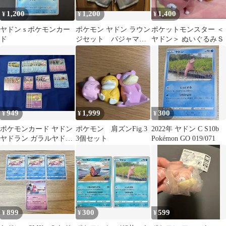
1,200
1,200
1,400
¥
¥
¥
ヤドン s ポケモンカー
ポケモン ヤドン ラウン
ポケットモンスター ＜
ド
ジセット パジャマ
ヤドン＞ ぬいぐるみＳ
ショートパンツのみ
モンスターボール
949
1,999
300
¥
¥
¥
ポケモンカード ヤドン
ポケモン 肩ズンFig.3
2022年 ヤドン C S10b
ヤドラン ガラルヤドン
3個セット
Pokémon GO 019/071
31枚 まとめ売り
899
300
599
¥
¥
¥