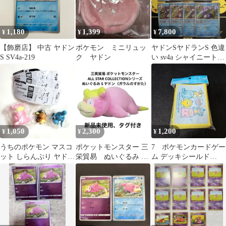
1,180
1,399
7,800
¥
¥
¥
【飾磨店】 中古 ヤドン
ポケモン ミニリュッ
ヤドンSヤドランS 色違
S SV4a-219
ク ヤドン
い sv4a シャイニートレ
ジャーex 進化ライン8
枚
1,050
2,300
1,200
¥
¥
¥
うちのポケモン マスコ
ポケットモンスター 三
7 ポケモンカードゲー
ット しらんぷり ヤドン
栄貿易 ぬいぐるみ S
ム デッキシールド
デデンネ ソーナノ 3個
ヤドン ガラルのすが
DOWASURE 新品
セット
た