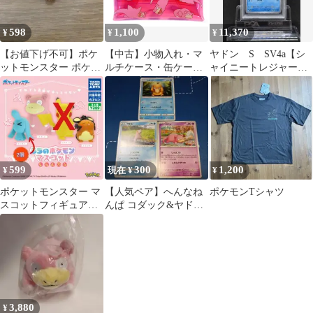
598
1,100
11,370
¥
¥
¥
【お値下げ不可】ポケ
【中古】小物入れ・マ
ヤドン S SV4a【シ
ットモンスター ポケモ
ルチケース・缶ケース
ャイニートレジャー
ン ヤドン 早い者勝ち‼️
ヤドン チラシ クリアマ
ex】219/190 PSA10
ルチケースS 「ポケッ
トモンスター」
599
300
1,200
¥
現在 ¥
¥
ポケットモンスター マ
【人気ペア】へんなね
ポケモンTシャツ
スコットフィギュアセ
んぱ コダック&ヤドン
ット
セット 計3枚
3,880
¥