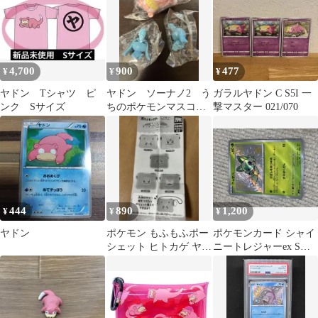
4,700
900
477
¥
¥
¥
ヤドン Tシャツ ピ
ヤドン ソーナノ2 う
ガラルヤドン C S5I 一
ンク Sサイズ
ちのポケモンマスコッ
撃マスター 021/070
トしらんぷり
444
890
1,200
¥
¥
¥
ヤドン
ポケモン もふもふポー
ポケモンカード シャイ
シェット ヒトカゲ ヤド
ニートレジャーex S・
ン
SSR 5枚セット まとめ
売り