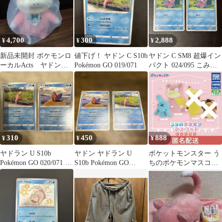
4,700
300
2,888
¥
¥
¥
新品未開封 ポケモンロ
値下げ！ ヤドン C S10b
ヤドン C SM8 超爆イン
ーカルActs ヤドン
Pokémon GO 019/071
パクト 024/095 こみや
ぬいぐるみ 香川 限定
トモカズ
310
450
888
¥
¥
¥
ヤドラン U S10b
ヤドン ヤドラン U
ポケットモンスター う
Pokémon GO 020/071 ヤ
S10b Pokémon GO
ちのポケモンマスコッ
ドン
019/071 020/0
ト しらんぷり ヤドン
ソーナノ