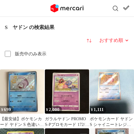
S ヤドン の検索結果
並び替え
販売中のみ表示
699
2,000
1,111
¥
¥
¥
【最安値】ポケモンカ
ガラルヤドン PROMO
ポケモンカード ヤドン
ード ヤドン S 色違い
S-Pプロモカード 172/S-
S シャイニートレジャ
シャイニートレジャー
P 希少 レア 美品
ーex