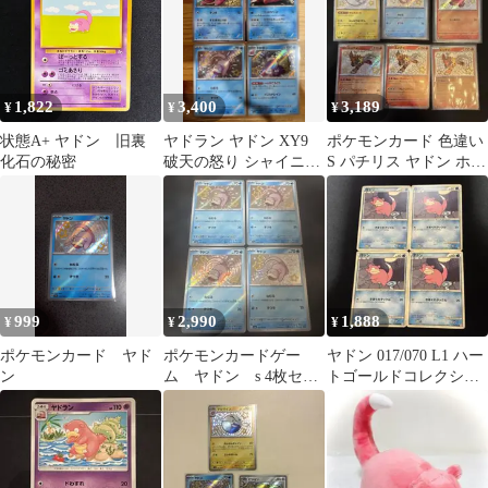
1,822
3,400
3,189
¥
¥
¥
状態A+ ヤドン 旧裏
ヤドラン ヤドン XY9
ポケモンカード 色違い
化石の秘密
破天の怒り シャイニー
S パチリス ヤドン ホゲ
トレジャーex 色違い S
ータ エンテイ 6枚
999
2,990
1,888
¥
¥
¥
ポケモンカード ヤド
ポケモンカードゲー
ヤドン 017/070 L1 ハー
ン
ム ヤドン s 4枚セッ
トゴールドコレクショ
ト
ン 4枚