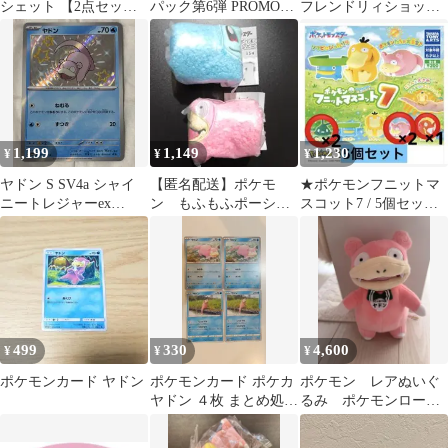
シェット 【2点セッ
パック第6弾 PROMO
フレンドリィショッ
ト】ヒトカゲ ヤドン
SM-Pプロモカード
プ ポケセン promo
253/S…
1,199
1,149
1,230
¥
¥
¥
ヤドン S SV4a シャイ
【匿名配送】ポケモ
★ポケモンフニットマ
ニートレジャーex
ン もふもふポーシェ
スコット7 / 5個セット
219/190
ット ヤドン ゼニガ
★
メ
499
330
4,600
¥
¥
¥
ポケモンカード ヤドン
ポケモンカード ポケカ
ポケモン レアぬいぐ
ヤドン ４枚 まとめ処分
るみ ポケモンローカ
S-175
ルActs ヤドンぬいぐ
るみ 香川 限定