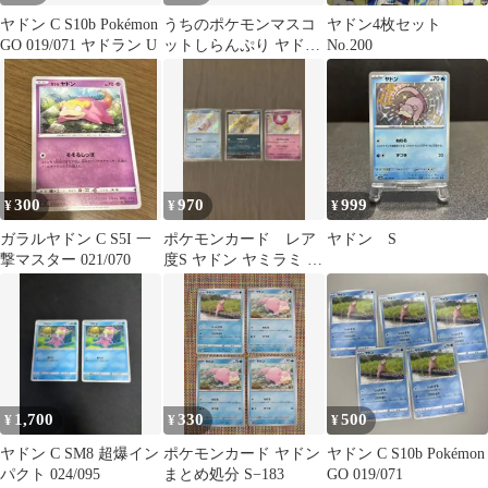
ヤドン C S10b Pokémon
うちのポケモンマスコ
ヤドン4枚セット
GO 019/071 ヤドラン U
ットしらんぷり ヤドン
No.200
ソーナノ ガチャガチャ
300
970
999
¥
¥
¥
ガラルヤドン C S5I 一
ポケモンカード レア
ヤドン S
撃マスター 021/070
度S ヤドン ヤミラミ ベ
ラカス
1,700
330
500
¥
¥
¥
ヤドン C SM8 超爆イン
ポケモンカード ヤドン
ヤドン C S10b Pokémon
パクト 024/095
まとめ処分 S−183
GO 019/071