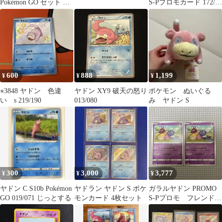
Pokémon GO セット ポ
S-Pプロモカード 172/S-
ケモンカード
P
600
888
1,199
¥
¥
¥
⭐︎3848 ヤドン 色違
ヤドン XY9 破天の怒り
ポケモン ぬいぐる
い s 219/190
013/080
み ヤドン S
300
3,000
3,777
¥
¥
¥
ヤドン C S10b Pokémon
ヤドラン ヤドン S ポケ
ガラルヤドン PROMO
GO 019/071 じっとする
モンカード 4枚セット
S-Pプロモ フレンドリ
ィショップ