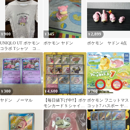
ステッカー
900
345
2,899
¥
¥
¥
UNIQLO UT ポケモン
ポケモン ヤドン
ポケモン ヤドン 4点
コラボ Tシャツ コダ
ック ヤドン
300
4,600
760
¥
¥
¥
ヤドン ノーマル
【毎日値下げ中‼︎】ポケ
ポケモン フニットマス
モンカード S シャイニ
コット7 ハスボー ヤド
ートレジャー 色違い
ン ソフビ人形 ガチャガ
まとめ売り
チャ