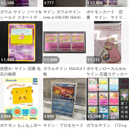
2,500
777
15,000
¥
¥
¥
ガラル ヤドン ソード&
ヤドン ガラルヤドン
ポケモンカード 旧
シールド スタートデッ
sv4a si 036/190 164/414
裏 ヤドン、ヤドラ
キ100 ミラー 164/414
ホロミラー
ン まとめ売り
1,699
1,000
1,111
¥
¥
¥
状態A+ ヤドン 旧裏 化
ガラルヤドン 164/414 3
ポケモンローカルActs
石の秘密
枚
ヤドン 応援ステッカー
999
999
5,500
¥
¥
¥
ポケモン もふもふポー
ヤドン：プロモカード
ガラルヤドン 172/s-p