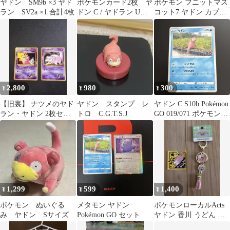
ヤドン SM9b ×3 ヤド
ポケモンカード2枚 ヤ
ポケモン フニットマス
ラン SV2a ×1 合計4枚
ドン C / ヤドラン U
コット7 ヤドン カプセ
ポケモンGO
ルトイ ガチャガチャ
2,800
980
300
¥
¥
¥
【旧裏】 ナツメのヤド
ヤドン スタンプ レ
ヤドン C S10b Pokémon
ラン・ヤドン 2枚セッ
トロ C.G.T.S.J
GO 019/071 ポケモンカ
ト 進化ライン
ード
1,299
599
1,400
¥
¥
¥
ポケモン ぬいぐる
メタモン ヤドン
ポケモンローカルActs
み ヤドン Sサイズ
Pokémon GO セット
ヤドン 香川 うどん タ
ッセルキーホルダー