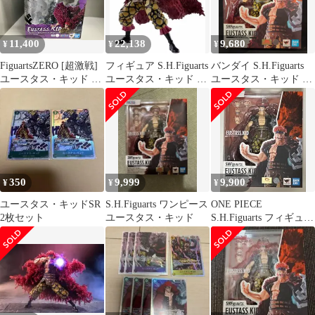
可動フィギュア
11,400
22,138
9,680
¥
¥
¥
FiguartsZERO [超激戦]
フィギュア S.H.Figuarts
バンダイ S.H.Figuarts
ユースタス・キッド -
ユースタス・キッド -
ユースタス・キッド -
三船長 鬼ヶ島怪物決
鬼ヶ島討入- 「ワンピ
鬼ヶ島討入-
戦- ワンピー
ース」【14日以内発
ス/S.H.Figuarts(フィギ
送】
ュアーツ)
350
9,999
9,900
¥
¥
¥
ユースタス・キッドSR
S.H.Figuarts ワンピース
ONE PIECE
2枚セット
ユースタス・キッド
S.H.Figuarts フィギュア
ーツ ユースタス・キ
ッド