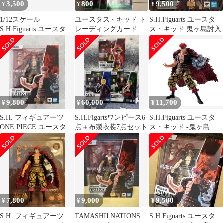
3,500
800
9,500
¥
¥
¥
1/12スケール
ユースタス・キッド ト
S.H.Figuarts ユースタ
S.H.Figuarts ユースタ
レーディングカードセ
ス・キッド 鬼ヶ島討入
ス・キッド コート マ
ット
ントB
9,800
60,000
11,700
¥
¥
¥
S.H. フィギュアーツ
S.H.Figartsワンピース6
S.H.Figuarts ユースタ
ONE PIECE ユースタ
点＋布製衣装7点セット
ス・キッド -鬼ヶ島討
ス・キッド
入- 『ONE PIECE』
7,800
9,000
9,500
¥
¥
¥
S.H. フィギュアーツ
TAMASHII NATIONS
S.H.Figuarts ユースタ