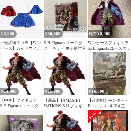
2,900
30,000
8,000
¥
¥
現在 ¥
※最終値下げ※【ワン
S.H.Figuarts ユースタ
ワンピースフィギュア
ピース】カイドウ／キ
ス・キッド 鬼ヶ島討入
S.H.Figuarts ユースタス
ッド／ロー／
キャプテンキッド
S.H.Figuarts
14,000
15,980
16,800
¥
¥
¥
【中古】フィギュア
【新品】TAMASHII
【超激戦］モンキー・
S.H.Figuarts ユースタ
NATIONS S.H.フィギュ
D・ルフィ -ギア4 三船
ス・キッド -鬼ヶ島討
アーツ ONE PIECE ユ
長 キ ユースタス・キ
入- 「ワンピース」
ースタス・キッド -鬼
ッド セット
ヶ島討入- 約180mm
PVC&ABS製 塗装済み