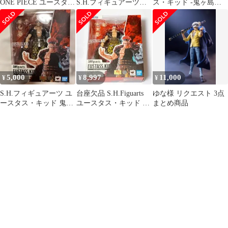
ONE PIECE ユースタ
S.H.フィギュアーツ
ス・キッド -鬼ヶ島討
ス・キッド
ONE PIECE
入-新品未開封
5,000
8,997
11,000
¥
¥
¥
S.H.フィギュアーツ ユ
台座欠品 S.H.Figuarts
ゆな様 リクエスト 3点
ースタス・キッド 鬼ヶ
ユースタス・キッド 鬼
まとめ商品
島討入
ヶ島討入 ワンピース