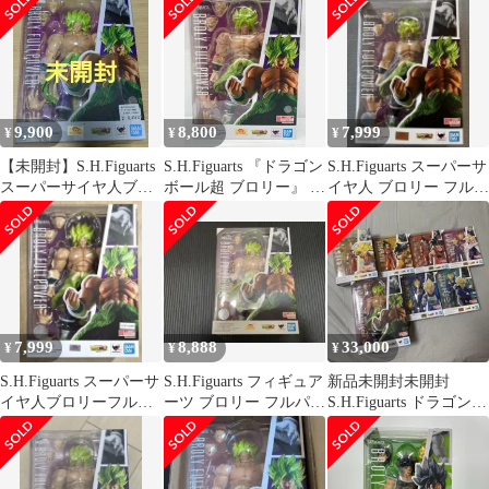
ワー 「ドラゴンボール
超 ブロリー」
9,900
8,800
7,999
¥
¥
¥
【未開封】S.H.Figuarts
S.H.Figuarts 『ドラゴン
S.H.Figuarts スーパーサ
スーパーサイヤ人ブロ
ボール超 ブロリー』 ス
イヤ人 ブロリー フルパ
リーフルパワー
ーパーサイヤ人ブロリ
ワー
ーフルパワー
7,999
8,888
33,000
¥
¥
¥
S.H.Figuarts スーパーサ
S.H.Figuarts フィギュア
新品未開封未開封
イヤ人ブロリーフルパ
ーツ ブロリー フルパワ
S.H.Figuarts ドラゴンボ
ワー ドラゴンボール
ー ドラゴンボール超
ール 7点セット
超