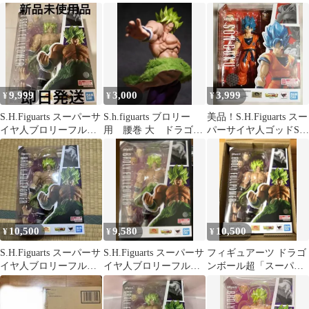
ワー
フルパワー
ワー (初版)
9,999
3,000
3,999
¥
¥
¥
S.H.Figuarts スーパーサ
S.h.figuarts ブロリー
美品！S.H.Figuarts スー
イヤ人ブロリーフルパ
用 腰巻 大 ドラゴン
パーサイヤ人ゴッドSS
ワー
ボールスーパーサイヤ
孫悟空
人
10,500
9,580
10,500
¥
¥
¥
S.H.Figuarts スーパーサ
S.H.Figuarts スーパーサ
フィギュアーツ ドラゴ
イヤ人ブロリーフルパ
イヤ人ブロリーフルパ
ンボール超「スーパー
ワー
ワー 新品未開封
サイヤ人ブロリーフル
パワー」