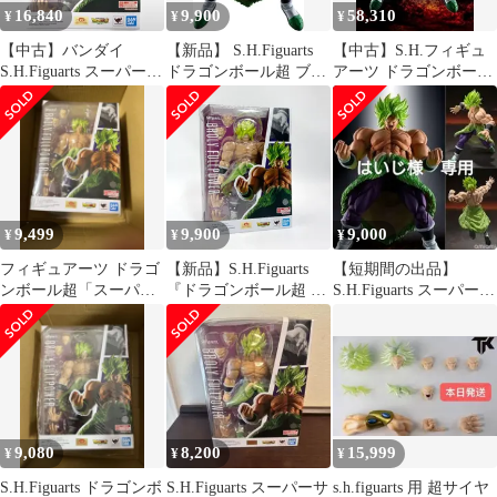
16,840
9,900
58,310
¥
¥
¥
【中古】バンダイ
【新品】 S.H.Figuarts
【中古】S.H.フィギュ
S.H.Figuarts スーパーサ
ドラゴンボール超 ブロ
アーツ ドラゴンボール
イヤ人ブロリーフルパ
リー スーパーサイヤ人
スーパーサイヤ人ブロ
ワー ドラゴンボール超
ブロリーフルパワー 約
リーフルパワー 約
ブロリー[10]
220mm PVC&ABS製 塗
220mm ABS&PVC製 塗
装済み可動フィギュア
装済み可動フィギュア
佐賀
9,499
9,900
9,000
¥
¥
¥
フィギュアーツ ドラゴ
【新品】S.H.Figuarts
【短期間の出品】
ンボール超「スーパー
『ドラゴンボール超 ブ
S.H.Figuarts スーパーサ
サイヤ人ブロリーフル
ロリー』 スーパーサイ
イヤ人ブロリーフルパ
パワー」
ヤ人ブロリーフルパワ
ワー
ー (再販版)
9,080
8,200
15,999
¥
¥
¥
S.H.Figuarts ドラゴンボ
S.H.Figuarts スーパーサ
s.h.figuarts 用 超サイヤ