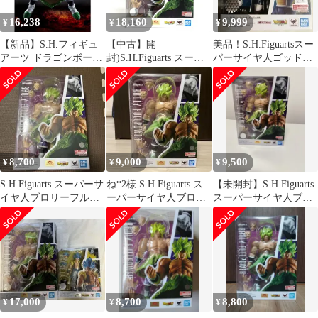
16,238
18,160
9,999
¥
¥
¥
【新品】S.H.フィギュ
【中古】開
美品！S.H.Figuartsスー
アーツ ドラゴンボール
封)S.H.Figuarts スーパ
パーサイヤ人ゴッドス
超 ブロリー スーパーサ
ーサイヤ人ブロリーフ
ーパーサイヤ人ベジー
イヤ人ブロリーフルパ
ルパワー[79]
タ超
ワー 約220mm フィギ
ュア
8,700
9,000
9,500
¥
¥
¥
S.H.Figuarts スーパーサ
ね*2様 S.H.Figuarts ス
【未開封】S.H.Figuarts
イヤ人ブロリーフルパ
ーパーサイヤ人ブロリ
スーパーサイヤ人ブロ
ワー
ーフルパワー 新品未
リーフルパワー
開
17,000
8,700
8,800
¥
¥
¥