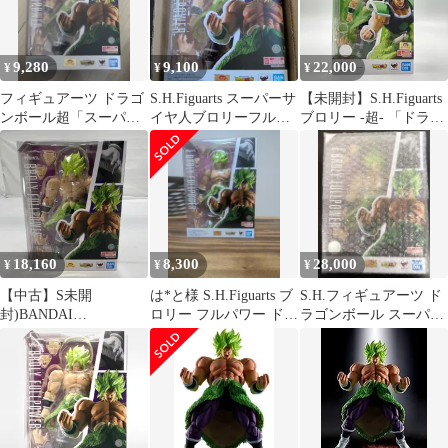
9,280
9,100
22,000
¥
¥
¥
フィギュアーツ ドラゴ
S.H.Figuarts スーパーサ
【未開封】S.H.Figuarts
ンボール超「スーパー
イヤ人ブロリーフルパ
ブロリー -超- 「ドラゴ
サイヤ人ブロリーフル
ワー
ンボール超 ブロリー」
パワー」
18,160
8,300
28,000
¥
¥
¥
【中古】S未開
は*と様 S.H.Figuarts ブ
S.H.フィギュアーツ ド
封)BANDAI
ロリー フルパワー ドラ
ラゴンボール スーパー
S.H.Figuarts スーパーサ
ゴンボール超開封品
サイヤ人ブロリーフル
イヤ人ブロリー フルパ
パワー
ワー フィギュア ドラゴ
ンボール[19]