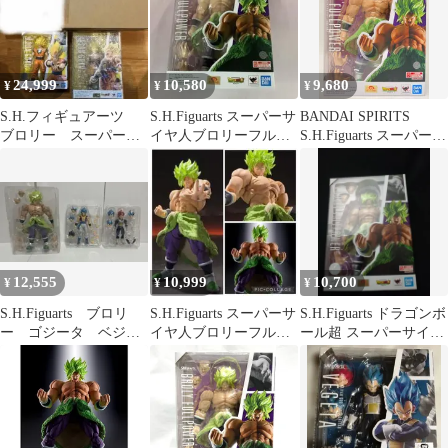
24,999
10,580
9,680
¥
¥
¥
S.H.フィギュアーツ
S.H.Figuarts スーパーサ
BANDAI SPIRITS
ブロリー スーパーサ
イヤ人ブロリーフルパ
S.H.Figuarts スーパーサ
イヤ人孫悟空セット
ワー
イヤ人ブロリーフルパ
ワー 再販版
12,555
10,999
10,700
¥
¥
¥
S.H.Figuarts ブロリ
S.H.Figuarts スーパーサ
S.H.Figuarts ドラゴンボ
ー ゴジータ ベジー
イヤ人ブロリーフルパ
ール超 スーパーサイヤ
タ 3体セット 難あり
ワー(再販版)
人ブロリー