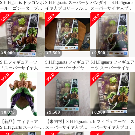
S.H.Figuarts ドラゴンボ
S.H.Figuarts スーパーサ
バンダイ S.H.Figuarts
ール ゴジータ ブロ
イヤ人ブロリーフルパ
スーパーサイヤ人ブロ
リー 2体セット
ワー
リーフルパワー 再販版
9,000
7,500
9,500
¥
¥
¥
S.H.フィギュアーツ
S.H.Figuarts フィギュア
S.H.Figuarts フィギュア
「スーパーサイヤ人 ブ
ーツ スーパーサイヤ人
ーツ スーパーサイヤ人
ロリー フルパワー」
フルパワーブロリー
フルパワーブロリー
未開封品
8,075
9,500
8,980
¥
¥
¥
【新品】フィギュア
【未開封】S.H.Figuarts
s.h フィギュアーツ ス
S.H.Figuarts スーパーサ
スーパーサイヤ人ブロ
ーパーサイヤ人ブロリ
イヤ人ブロリーフルパ
リーフルパワー
ー フルパワー