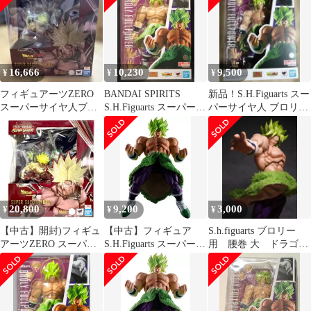
パー) ブロリー 完成品
可動フィギュア バンダ
イスピリッツ
16,666
10,230
9,500
¥
¥
¥
フィギュアーツZERO
BANDAI SPIRITS
新品！S.H.Figuarts スー
スーパーサイヤ人ブロ
S.H.Figuarts スーパーサ
パーサイヤ人 ブロリー
リー 列戦
イヤ人ブロリーフルパ
フルパワー
ワー 再販版
20,800
9,200
3,000
¥
¥
¥
【中古】開封)フィギュ
【中古】フィギュア
S.h.figuarts ブロリー
アーツZERO スーパー
S.H.Figuarts スーパーサ
用 腰巻 大 ドラゴン
サイヤ人ブロリー -烈
イヤ人ブロリーフルパ
ボールスーパーサイヤ
戦-[79]
ワー 「ドラゴンボール
人
超 ブロリー」