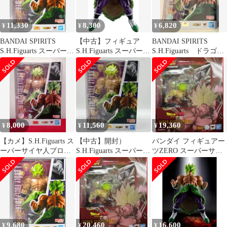
11,330
8,300
6,820
¥
¥
¥
BANDAI SPIRITS
【中古】フィギュア
BANDAI SPIRITS
S.H.Figuarts スーパーサ
S.H.Figuarts スーパーサ
S.H.Figuarts ドラゴン
イヤ人ブロリーフルパ
イヤ人ブロリーフルパ
ボール超 スーパーサイ
ワー 再販版
ワー 「ドラゴンボール
ヤ人ブロリーフルパワ
超 ブロリー」
ー
8,000
11,560
19,360
¥
¥
¥
【カメ】S.H.Figuarts ス
【中古】開封）
バンダイ フィギュアー
ーパーサイヤ人ブロリ
S.H.Figuarts スーパーサ
ツZERO スーパーサイ
ーフルパワー フィギュ
イヤ人ブロリーフルパ
ヤ人ブロリー 烈戦 PVC
ア ドラゴンボール超 ブ
ワー(再販版)[24]
ロリー バンダイ 314
9,680
20,460
16,600
¥
¥
¥