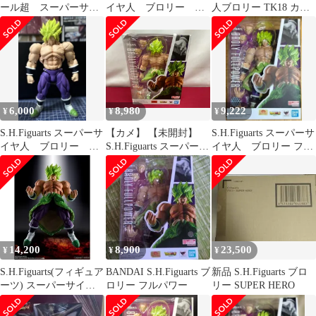
ール超 スーパーサイ
イヤ人 ブロリー フ
人ブロリー TK18 カス
ヤ人ブロリーフルパワ
ルパワー
タムパーツセット
ー
6,000
8,980
9,222
¥
¥
¥
S.H.Figuarts スーパーサ
【カメ】 【未開封】
S.H.Figuarts スーパーサ
イヤ人 ブロリー フ
S.H.Figuarts スーパーサ
イヤ人 ブロリー フル
ルパワー ジャンク品
イヤ人ブロリーフルパ
パワー
ワー dragon ball 710
14,200
8,900
23,500
¥
¥
¥
S.H.Figuarts(フィギュア
BANDAI S.H.Figuarts ブ
新品 S.H.Figuarts ブロ
ーツ) スーパーサイヤ
ロリー フルパワー
リー SUPER HERO
人ブロリーフルパワー
ドラゴンボール超(スー