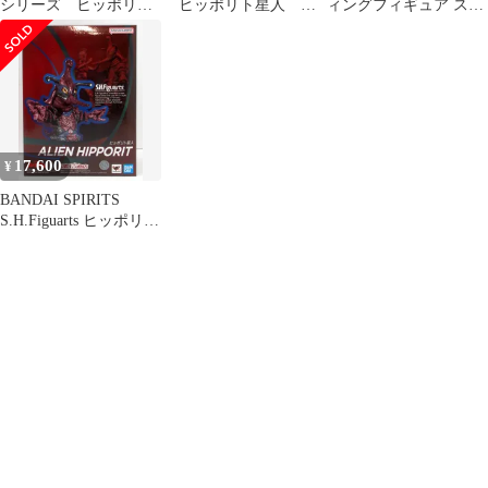
シリーズ ヒッポリト
ヒッポリト星人 フ
ィングフィギュア スー
星人
ィギュア
パーヒッポリト星人
「HDM 創絶 超ウルト
ラ8兄弟 -前編-」
17,600
¥
BANDAI SPIRITS
S.H.Figuarts ヒッポリト
星人