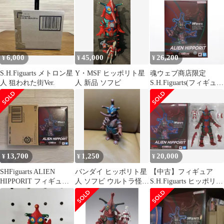
6,000
45,000
26,200
¥
¥
¥
S.H.Figuarts メトロン星
Y・MSF ヒッポリト星
魂ウェブ商店限定
人 狙われた街Ver.
人 新品 ソフビ
S.H.Figuarts(フィギュア
ーツ) ヒッポリト星人
ウルトラマンエース 完
成品 可動フィギュア バ
ンダイスピリッツ
13,700
1,250
20,000
¥
¥
¥
SHFiguarts ALIEN
バンダイ ヒッポリト星
【中古】フィギュア
HIPPORIT フィギュ
人 ソフビ ウルトラ怪獣
S.H.Figuarts ヒッポリト
ア ヒッポリト星人
シリーズ
星人 「ウルトラマン
A」