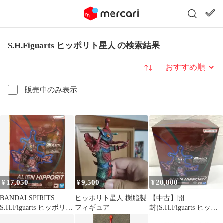
S.H.Figuarts ヒッポリト星人 の検索結果
並び替え
販売中のみ表示
17,050
9,500
20,800
¥
¥
¥
BANDAI SPIRITS
ヒッポリト星人 樹脂製
【中古】開
S.H.Figuarts ヒッポリト
フィギュア
封)S.H.Figuarts ヒッポ
星人
リト星人[91]