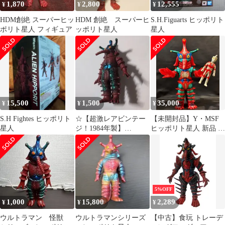
1,870
2,800
12,555
¥
¥
¥
HDM創絶 スーパーヒッ
HDM 創絶 スーパーヒ
S.H.Figuarts ヒッポリト
ポリト星人 フィギュア
ッポリト星人
星人
15,500
1,500
35,000
¥
¥
¥
S.H Fightes ヒッポリト
☆【超激レアビンテー
【未開封品】Y・MSF
星人
ジ！1984年製】
ヒッポリト星人 新品 ソ
BANDAI ヒッポリト星
フビ さくらトイズ
人 フィギュア
5%OFF
1,000
15,800
2,289
¥
¥
¥
ウルトラマン 怪獣
ウルトラマンシリーズ
【中古】食玩 トレーデ