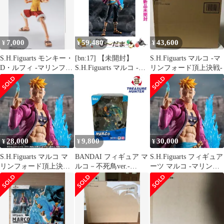
7,000
59,480
43,600
¥
¥
¥
S.H.Figuarts モンキー・
[bn:17] 【未開封】
S.H.Figuarts マルコ -マ
D・ルフィ -マリンフォ
S.H.Figuarts マルコ -マ
リンフォード頂上決戦-
ード頂上決戦-
リンフォード頂上決戦-
◆新品Ss
28,000
9,800
30,000
¥
¥
¥
S.H.Figuarts マルコ マ
BANDAI フィギュア マ
S.H.Figuarts フィギュア
リンフォード頂上決戦
ルコ－不死鳥ver.-
ーツ マルコ -マリンフ
フィギュアーツ
FiguartsZERO -超激戦-
ォード頂上決戦-
EXTRA BATTLE- ワン
ピース 1/7塗装済み完成
品 未開封品 バンダイ
【109058461005】