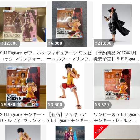
ド頂上決戦-
リンフォード 頂上決
戦
12,800
6,980
21,800
¥
¥
¥
S.H.Figuarts ボア・ハン
フィギュアーツ ワンピ
【予約商品 2027年1月
コック マリンフォード
ース ルフィ マリンフォ
発売予定】 S.H.Figuarts
頂上決戦 送料無料
ード頂上決戦 新品
シャンクス マリンフォ
未開封
ード頂上決戦
5,980
3,500
5,529
¥
¥
¥
S.H.Figuarts モンキー・
【新品】フィギュア
ワンピース S.H.Figuarts
D・ルフィ -マリンフォ
S.H.Figuarts モンキー・
モンキー・D・ルフィ
ード頂上決戦-
D・ルフィ -マリンフォ
マリンフォード頂上決
ード頂上決戦- 「ワン
戦
ピース」