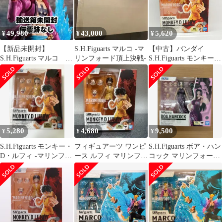
49,980
43,000
5,620
¥
¥
¥
【新品未開封】
S.H.Figuarts マルコ -マ
【中古】バンダイ
S.H.Figuarts マルコ マ
リンフォード頂上決戦-
S.H.Figuarts モンキー・
リンフォード 頂上決
D・ルフィ マリンフォ
戦
ード頂上決戦 未開封品
ワンピース[97]
5,280
4,680
9,500
¥
¥
¥
S.H.Figuarts モンキー・
フィギュアーツ ワンピ
S.H.Figuarts ボア・ハン
D・ルフィ -マリンフォ
ース ルフィ マリンフォ
コック マリンフォード
ード頂上決戦-
ード頂上決戦
頂上決戦