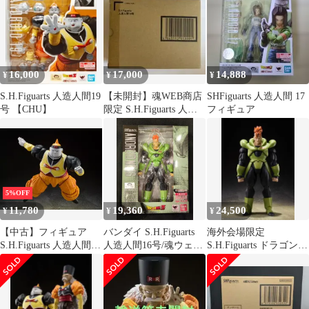
送】
可動フィギュア バンダ
イスピリッツ
16,000
17,000
14,888
¥
¥
¥
S.H.Figuarts 人造人間19
【未開封】魂WEB商店
SHFiguarts 人造人間 17
号 【CHU】
限定 S.H.Figuarts 人造
フィギュア
人間16号
5%OFF
11,780
19,360
24,500
¥
¥
¥
【中古】フィギュア
バンダイ S.H.Figuarts
海外会場限定
S.H.Figuarts 人造人間19
人造人間16号/魂ウェブ
S.H.Figuarts ドラゴンボ
号 「ドラゴンボール
限定
ールZ 人造人間16号
Z」 魂ウェブ商店限定