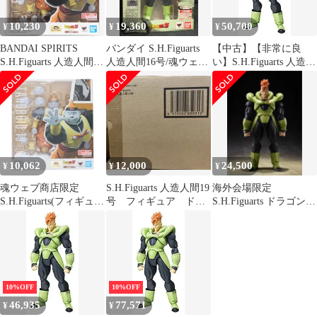
10,230
19,360
50,700
¥
¥
¥
BANDAI SPIRITS
バンダイ S.H.Figuarts
【中古】【非常に良
S.H.Figuarts 人造人間19
人造人間16号/魂ウェブ
い】S.H.Figuarts 人造人
号
限定
間16号 【魂WEB商店限
定】 d2ldlup
10,062
12,000
24,500
¥
¥
¥
魂ウェブ商店限定
S.H.Figuarts 人造人間19
海外会場限定
S.H.Figuarts(フィギュア
号 フィギュア ドラ
S.H.Figuarts ドラゴンボ
ーツ) 人造人間19号 ド
ゴンボールZ DB
ールZ 人造人間16号
ラゴンボールZ 完成品
可動フィギュア バンダ
イスピリッツ
10%OFF
10%OFF
46,935
77,571
¥
¥