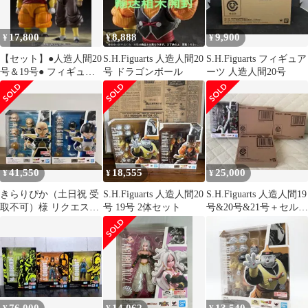
17,800
8,888
9,900
¥
¥
¥
【セット】●人造人間20
S.H.Figuarts 人造人間20
S.H.Figuarts フィギュア
号＆19号● フィギュア
号 ドラゴンボール
ーツ 人造人間20号
ーツドラゴンボールZ
バンダイ
41,550
18,555
25,000
¥
¥
¥
きらりぴか（土日祝 受
S.H.Figuarts 人造人間20
S.H.Figuarts 人造人間19
取不可）様 リクエスト
号 19号 2体セット
号&20号&21号＋セル第
3点 まとめ商品
1形態