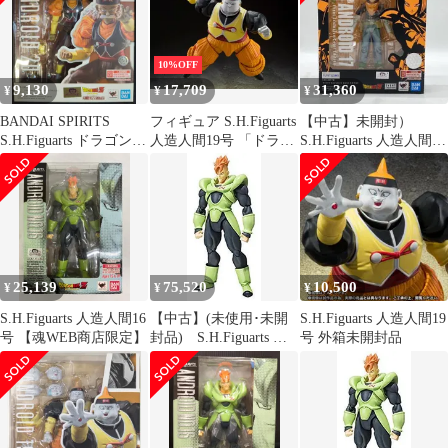
10%OFF
9,130
17,709
31,360
¥
¥
¥
BANDAI SPIRITS
フィギュア S.H.Figuarts
【中古】未開封）
S.H.Figuarts ドラゴンボ
人造人間19号 「ドラゴ
S.H.Figuarts 人造人間17
ールZ 人造人間20号
ンボールZ」 魂ウェブ
号 Event Exclusive Color
商店限定【10日以内発
Edition[24]
送】
25,139
75,520
10,500
¥
¥
¥
S.H.Figuarts 人造人間16
【中古】(未使用･未開
S.H.Figuarts 人造人間19
号 【魂WEB商店限定】
封品) S.H.Figuarts 人
号 外箱未開封品
造人間16号 【魂WEB商
店限定】 f4u0baa