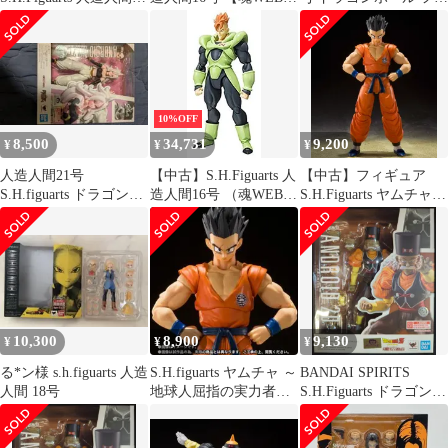
号 Event Exclusive Color
店限定】 d2ldlup
ギュアーツ
Edition[24]
10%OFF
8,500
34,731
9,200
¥
¥
¥
人造人間21号
【中古】S.H.Figuarts 人
【中古】フィギュア
S.H.figuarts ドラゴンボ
造人間16号 （魂WEB商
S.H.Figuarts ヤムチャ -
ール フィギュア
店限定）
地球人屈指の実力者-
「ドラゴンボールZ」
魂ウェブ商店限定
10,300
8,900
9,130
¥
¥
¥
る*ン様 s.h.figuarts 人造
S.H.figuarts ヤムチャ ～
BANDAI SPIRITS
人間 18号
地球人屈指の実力者
S.H.Figuarts ドラゴンボ
～ 外箱未開封品
ールZ 【人造人間20
号/ANDROID 20】