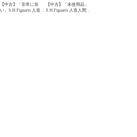
【中古】「非常に良
【中古】「未使用品」
い」S.H.Figuarts 人造人
S.H.Figuarts 人造人間16
間16号 （魂WEB商店限
号 （魂WEB商店限定）
定）