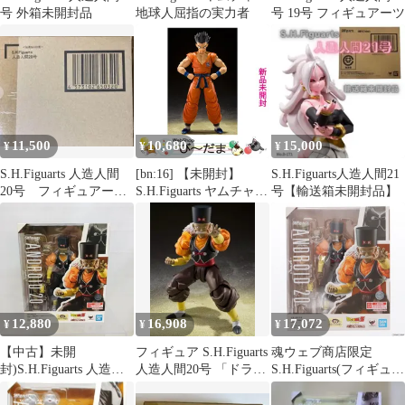
号 外箱未開封品
地球人屈指の実力者
号 19号 フィギュアーツ
11,500
10,680
15,000
¥
¥
¥
S.H.Figuarts 人造人間
[bn:16] 【未開封】
S.H.Figuarts人造人間21
20号 フィギュアー
S.H.Figuarts ヤムチャ -
号【輸送箱未開封品￼￼】
ツ ドラゴンボールz
地球人屈指の実力者-
ドラゴンボールZ◆新
品Ss
12,880
16,908
17,072
¥
¥
¥
【中古】未開
フィギュア S.H.Figuarts
魂ウェブ商店限定
封)S.H.Figuarts 人造人
人造人間20号 「ドラゴ
S.H.Figuarts(フィギュア
間20号[22]
ンボールZ」 魂ウェブ
ーツ) 人造人間20号 ド
商店限定【14日以内発
ラゴンボールZ 完成品