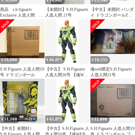
76,000
14,062
13,540
¥
¥
¥
美品 s.h.figuarts
【未開封】S.H.Figuarts
【中古】未開封 バンダ
Exclusive 人造人間 16
人造人間 21号
イ ドラゴンボールZ
号17号18号
S.H.Figuarts 人造人間19
号[17]
10,000
46,000
10,555
¥
¥
¥
S.H.Figuarts 人造人間19
【中古】 S.H.Figuarts
魂web限定S.H.Figuarts
号 ドラゴンボール
人造人間16号 【魂WEB
人造人間21号
商店限定】
51,160
45,090
11,800
¥
¥
¥
【中古】未開封）
【中古】S.H.Figuarts 人
S.H.Figuarts 人造人間19
S.H.Figuarts 人造人間18
造人間16号 【魂WEB商
号 ドラゴンボール フィ