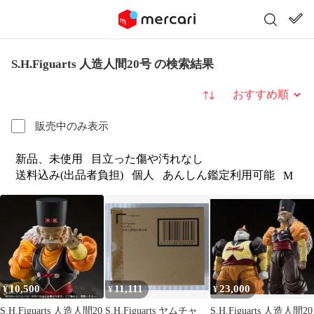
S.H.Figuarts 人造人間20号 の検索結果
並び替え
販売中のみ表示
新品、未使用
目立った傷や汚れなし
送料込み(出品者負担)
個人
あんしん鑑定利用可能
M
10,500
11,111
23,000
¥
¥
¥
S.H.Figuarts 人造人間20
S.H.Figuarts ヤムチャ
S.H.Figuarts 人造人間20