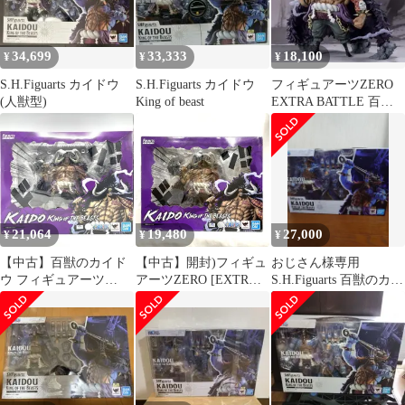
34,699
33,333
18,100
¥
¥
¥
S.H.Figuarts カイドウ
S.H.Figuarts カイドウ
フィギュアーツZERO
(人獣型)
King of beast
EXTRA BATTLE 百獣
のカイドウ ONE PI…
21,064
19,480
27,000
¥
¥
¥
【中古】百獣のカイド
【中古】開封)フィギュ
おじさん様専用
ウ フィギュアーツ
アーツZERO [EXTRA
S.H.Figuarts 百獣のカイ
ZERO [EXTRA
BATTLE］百獣のカイ
ドウ
BATTLE][69]
ドウ[79]