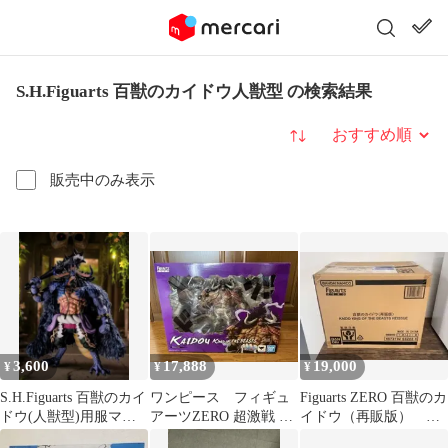
S.H.Figuarts 百獣のカイドウ人獣型 の検索結果
並び替え
販売中のみ表示
3,600
17,888
19,000
¥
¥
¥
S.H.Figuarts 百獣のカイ
ワンピース フィギュ
Figuarts ZERO 百獣のカ
ドウ(人獣型)用服マン
アーツZERO 超激戦 百
イドウ（再販版） 新
ト可動UP 本体なし
獣のカイドウ フィギ
品