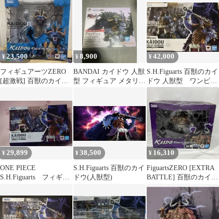
ュア新品未開封
23,500
8,900
42,000
¥
¥
¥
フィギュアーツZERO
BANDAI カイドウ 人獣
S.H.Figuarts 百獣のカイ
[超激戦] 百獣のカイド
型 フィギュア メタリッ
ドウ 人獣型 ワンピー
ウ -双龍図
クカラー
ス フィギュア
29,899
38,500
16,310
¥
¥
¥
ONE PIECE
S.H.Figuarts 百獣のカイ
FiguartsZERO [EXTRA
S.H.Figuarts フィギュ
ドウ(人獣型)
BATTLE] 百獣のカイド
ア カイドウ (人獣
ウ ワンピｰ
型)
ス/S.H.Figuarts(フィギ
ュアｰツ)