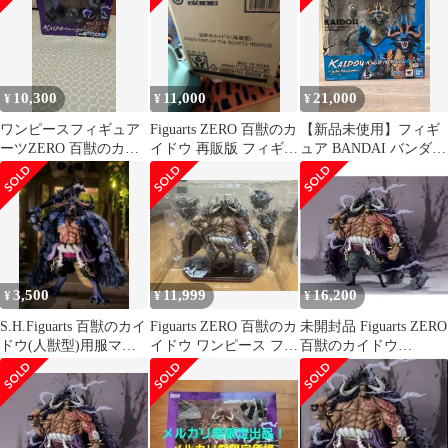
10,300
11,000
21,000
¥
¥
¥
ワンピースフィギュア
Figuarts ZERO 百獣のカ
【新品未使用】フィギ
ーツZERO 百獣のカイ
イドウ 再販版 フィギュ
ュア BANDAI バンダイ
ドウ
ア
フィギュアーツZERO
超激戦 百獣のカイドウ
-双龍図-
3,500
11,999
16,200
¥
¥
¥
S.H.Figuarts 百獣のカイ
Figuarts ZERO 百獣のカ
未開封品 Figuarts ZERO
ドウ(人獣型)用服マン
イドウ ワンピース フィ
百獣のカイドウ
ト可動UP 本体なし
ギュア
ONEPIECE