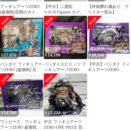
フィギュアーツZERO
【中古】二度貼
【外箱擦れ傷あり、ブ
[超激戦]百獣のカイド
り)S.H.Figuarts カイド
リスター歪み】
ウ -双龍図- ONE
ウ(人獣型)[91]
FiguartsZERO [EXTRA
PIECE(ワンピース) 完
BATTLE] 百獣のカイド
成品 フィギュア バンダ
ウ ワンピｰ
イスピリッツ
ス/S.H.Figuarts(フィギ
ュアｰツ)
17,050
14,190
18,160
¥
¥
¥
バンダイ フィギュアー
バンダイスピリッツ フ
【中古】バンダイ フィ
ツZERO [超激戦] 百獣
ィギュアーツZERO
ギュアーツZERO
のカイドウ -双龍図-
[EXTRA BATTLE] 百獣
EXTRA BATTLE 百獣
のカイドウ 再販版
のカイドウ ワンピース
[10]
14,500
12,222
¥
¥
ワンピース フィギュ
中古 フィギュアーツ
アーツZERO 超激戦 百
ZERO ONE PIECE 百獣