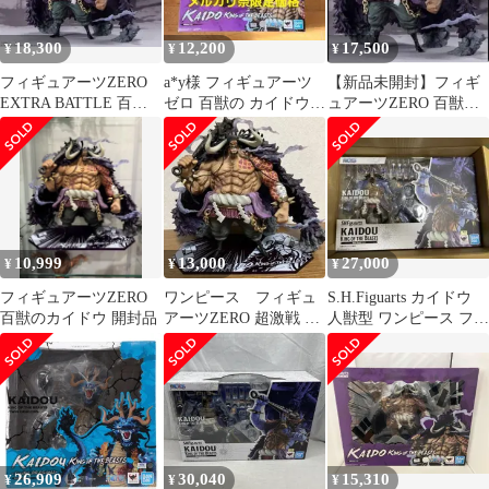
18,300
12,200
17,500
¥
¥
¥
フィギュアーツZERO
a*y様 フィギュアーツ
【新品未開封】フィギ
EXTRA BATTLE 百獣
ゼロ 百獣の カイドウ
ュアーツZERO 百獣の
のカイドウ ONE PI…
ワンピース フィギュ
カイドウ 初版
ア おまけ付
10,999
13,000
27,000
¥
¥
¥
フィギュアーツZERO
ワンピース フィギュ
S.H.Figuarts カイドウ
百獣のカイドウ 開封品
アーツZERO 超激戦 百
人獣型 ワンピース フィ
獣のカイドウ
ギュア
26,909
30,040
15,310
¥
¥
¥