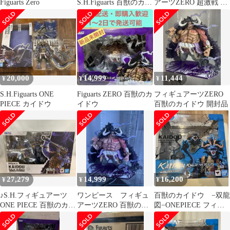
Figuarts Zero
S.H.Figuarts 百獣のカイ
アーツZERO 超激戦 百
ドウ 人獣型 フィギュ
獣のカイドウ フィギ
アーツ
ュア
20,000
14,999
11,444
¥
¥
¥
S.H.Figuarts ONE
Figuarts ZERO 百獣のカ
フィギュアーツZERO
PIECE カイドウ
イドウ
百獣のカイドウ 開封品
27,279
14,999
16,200
¥
¥
¥
♪S.H.フィギュアーツ
ワンピース フィギュ
百獣のカイドウ −双龍
ONE PIECE 百獣のカイ
アーツZERO 百獣のカ
図−ONEPIECE フィギ
ドウ(人獣型)■＊同梱不
イドウ
ュアーツZERO [超激
可
戦]