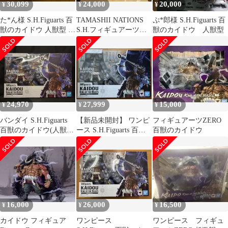
30,099
24,000
20,000
¥
¥
¥
た*ん様 S.H.Figuarts 百
TAMASHII NATIONS
ぷ*郎様 S.H.Figuarts 百
獣のカイドウ 人獣型 ワ
S.H.フィギュアーツ
獣のカイドウ 人獣型
ンピース フィギュ
ONE PIECE
24,970
27,999
15,000
¥
¥
¥
バンダイ S.H.Figuarts
【新品未開封】 ワンピ
フィギュアーツZERO
百獣のカイドウ(人獣
ース S.H.Figuarts 百獣
百獣のカイドウ
型)
のカイドウ(人獣型)
16,000
26,000
16,500
¥
¥
¥
カイドウ フィギュア
ワンピース
ワンピース フィギュ