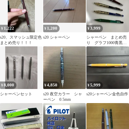
1,222
1,200
3,999
¥
¥
¥
s20、スマッシュ限定色
s20 シャーペン
シャーペン まとめ売
まとめ売り！！！
り グラフ1000青黒
SMASH緑 s20茶軸
8,000
4,850
5,999
¥
¥
¥
シャーペンセット
s20 夜空カラー シャ
s20シャーペン金色自作
ーペン 0.5mm