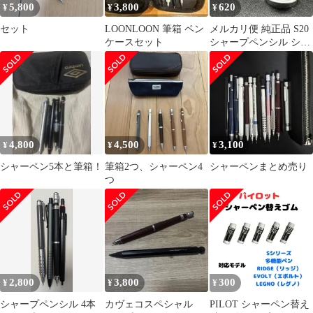
5,800
3,800
620
¥
¥
¥
セット
LOONLOON 筆箱 ペン
メルカリ便 純正品 S20
ケースセット
シャープペンシル シャ
ーペン 口金 0.5 266
4,800
4,500
3,100
¥
¥
¥
シャーペン5本と筆箱！
筆箱2つ、シャーペン4
シャーペンまとめ売り
つ
2,800
3,800
300
¥
¥
¥
シャープペンシル 4本
カヴェコスペシャル
PILOT シャーペン替え