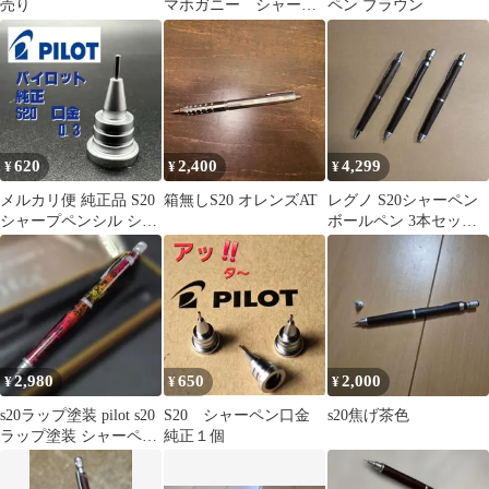
売り
マホガニー シャーペ
ペン ブラウン
ン0.5
620
2,400
4,299
¥
¥
¥
メルカリ便 純正品 S20
箱無しS20 オレンズAT
レグノ S20シャーペン
シャープペンシル シャ
ボールペン 3本セット
ーペン 口金 0.3
おまけつき
2,980
650
2,000
¥
¥
¥
s20ラップ塗装 pilot s20
S20 シャーペン口金
s20焦げ茶色
ラップ塗装 シャーペン
純正１個
0.5