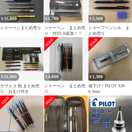
Wood 木製
35,000
5,700
5,500
¥
¥
¥
シャーペンまとめ売り
シャーペン まとめ売
シャープペンシル ま
り PF05-N追加！！ 本
とめ売り
日限りの値引き！！
21,000
4,000
1,300
¥
¥
¥
カヴェコ 他 まとめ売
シャーペン まとめ売
値下げ！PILOT S20
り おまけ付き
り
0.3mm