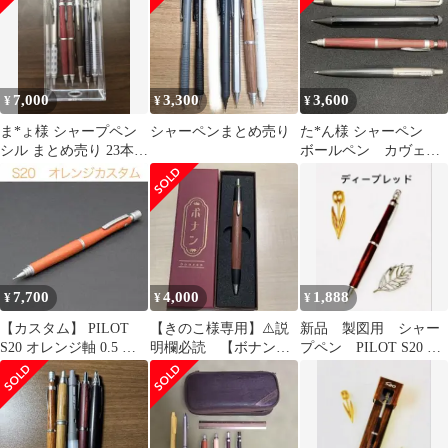
7,000
3,300
3,600
¥
¥
¥
ま*ょ様 シャープペン
シャーペンまとめ売り
た*ん様 シャーペン
シル まとめ売り 23本セ
ボールペン カヴェコ
ット＋筆箱
スペシャル s20 など
7,700
4,000
1,888
¥
¥
¥
【カスタム】 PILOT
【きのこ様専用】⚠️説
新品 製図用 シャー
S20 オレンジ軸 0.5 シ
明欄必読 【ボナンペ
プペン PILOT S20 シ
ャーペン 橙
ン花梨 シャーペン】
ャーペン0.5 ディープレ
ッド