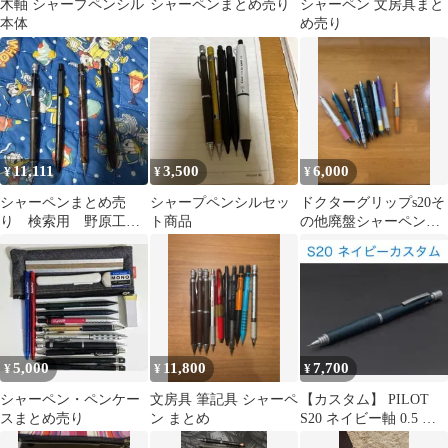
木軸 シャープペンシル
シャーペンまとめ売り
シャーペン 文房具まと
本体
め売り
11,111
3,500
6,000
¥
¥
¥
シャーペンまとめ売
シャープペンシルセッ
ドクターグリップs20そ
り 検索用 野原工
ト商品
の他廃盤シャーペンま
芸、ボナンペン、工房
とめ売り
楔
5,000
11,800
7,700
¥
¥
¥
シャーペン・ペンケー
文房具 筆記具 シャーペ
【カスタム】 PILOT
スまとめ売り
ン まとめ
S20 ネイビー軸 0.5 シ
ャーペン 紺 青 ブルー