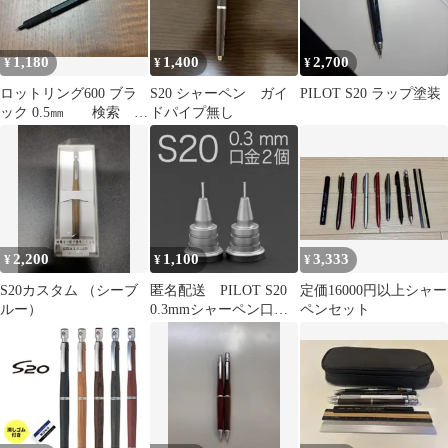
1,180
1,400
2,700
¥
¥
¥
ロットリング600 ブラ
S20 シャーペン ガイ
PILOT S20 ラップ塗装
ック 0.5㎜ 検索 カ
ドパイプ無し
ヴェコ S20 ラダイト
2,200
1,100
3,333
¥
¥
¥
S20カスタム （シーブ
匿名配送 PILOT S20
定価16000円以上シャー
ルー）
0.3mmシャーペン口金2
ペンセット
個 パーツ 部品