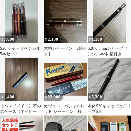
とめ売り
7,000
2,100
1,100
¥
¥
¥
S20 シャープペンシル
木軸シャーペン 2個セ
S20 0.3mmシャープペ
5本セット
ット
ンシル本体 箱付き
1,400
32,000
5,300
¥
¥
¥
【ハンドメイド】革の
カヴェコスペシャルレ
本体S20キャップとグリ
芯ケース（ネイビー）
ッド シャーペン 検
ップS30
シャー芯入れ レザーク
索 ロットリング600
ラフト
S20 野原工芸