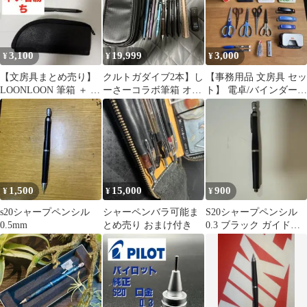
3,100
19,999
3,000
¥
¥
¥
【文房具まとめ売り】
クルトガダイブ2本】し
【事務用品 文房具 セッ
LOONLOON 筆箱 ＋ パ
ーさーコラボ筆箱 オレ
ト】 電卓/バインダー/
イロット S20 他人気4
ンズネロ等 まとめ売
鋏/パンチ/ホチキス 他
本
り
中古
1,500
15,000
900
¥
¥
¥
s20シャープペンシル
シャーペンバラ可能ま
S20シャープペンシル
0.5mm
とめ売り おまけ付き
0.3 ブラック ガイドパ
イプなし