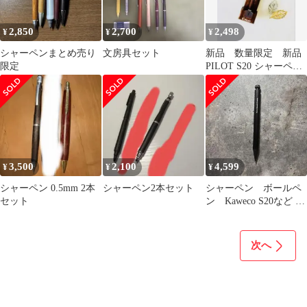
2,850
2,700
2,498
¥
¥
¥
シャーペンまとめ売り
文房具セット
新品 数量限定 新品
限定
PILOT S20 シャーペン
0.5mm マホガニー
3,500
2,100
4,599
¥
¥
¥
シャーペン 0.5mm 2本
シャーペン2本セット
シャーペン ボールペ
セット
ン Kaweco S20など ま
とめ売り
次へ