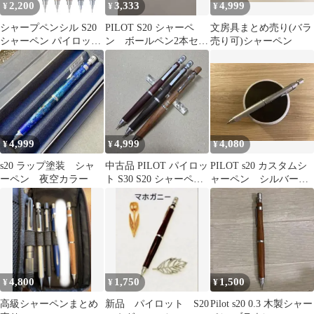
2,200
3,333
4,999
¥
¥
¥
シャープペンシル S20
PILOT S20 シャーペ
文房具まとめ売り(バラ
シャーペン パイロット
ン ボールペン2本セッ
売り可)シャーペン
PILOT 0.5mm 高級 木
ト
軸 HPS-2SK エストゥエ
ンティ シンプル かっこ
いい 文房具 筆記具 オ
ートマチック式
4,999
4,999
4,080
¥
¥
¥
s20 ラップ塗装 シャ
中古品 PILOT パイロッ
PILOT s20 カスタムシ
ーペン 夜空カラー
ト S30 S20 シャーペン
ャーペン シルバー塗
3本セット 0.5
装
4,800
1,750
1,500
¥
¥
¥
高級シャーペンまとめ
新品 パイロット S20
Pilot s20 0.3 木製シャー