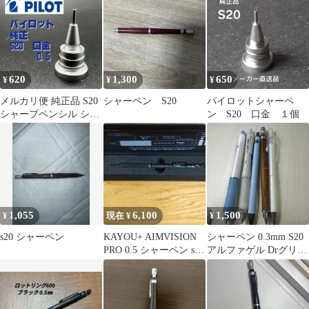
オレンズ
620
1,300
650
¥
¥
¥
メルカリ便 純正品 S20
シャーペン S20
パイロットシャーペ
シャープペンシル シャ
ン S20 口金 １個
ーペン 口金 0.5
1,055
6,100
1,500
¥
現在 ¥
¥
s20 シャーペン
KAYOU+ AIMVISION
シャーペン 0.3mm S20
PRO 0.5 シャーペン s20
アルファゲル Drグリッ
0.5
プ