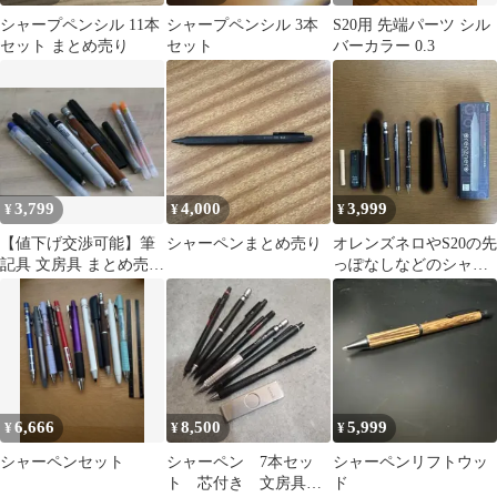
シャープペンシル 11本
シャープペンシル 3本
S20用 先端パーツ シル
セット まとめ売り
セット
バーカラー 0.3
3,799
4,000
3,999
¥
¥
¥
【値下げ交渉可能】筆
シャーペンまとめ売り
オレンズネロやS20の先
記具 文房具 まとめ売り
っぽなしなどのシャー
シャーペン ボールペン
ペンやシャー芯まとめ
売り
6,666
8,500
5,999
¥
¥
¥
シャーペンセット
シャーペン 7本セッ
シャーペンリフトウッ
ト 芯付き 文房具ま
ド