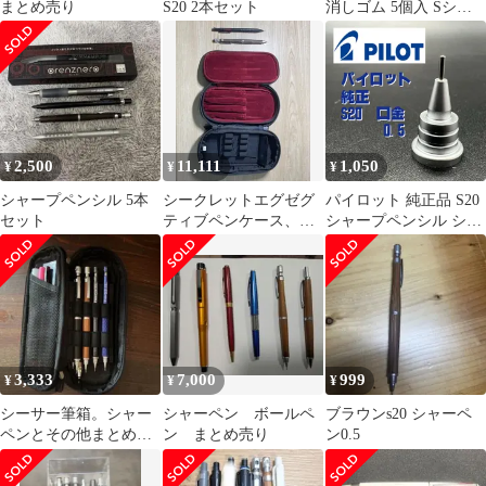
まとめ売り
S20 2本セット
消しゴム 5個入 Sシリ
ーズ 製図用 多機能ペン
対応 未使用 ml0
2,500
11,111
1,050
¥
¥
¥
シャープペンシル 5本
シークレットエグゼグ
パイロット 純正品 S20
セット
ティブペンケース、ス
シャープペンシル シャ
マッシュ、s20
ーペン 口金 0.5 2個
3,333
7,000
999
¥
¥
¥
シーサー筆箱。シャー
シャーペン ボールペ
ブラウンs20 シャーペ
ペンとその他まとめ売
ン まとめ売り
ン0.5
り！！