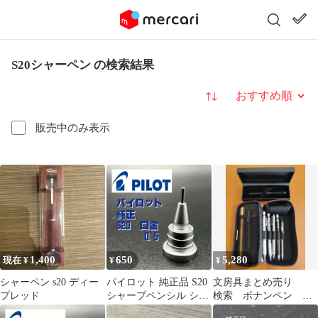
S20シャーペン の検索結果
並び替え
販売中のみ表示
1,400
650
5,280
現在 ¥
¥
¥
シャーペン s20 ディー
パイロット 純正品 S20
文房具まとめ売り
プレッド
シャープペンシル シャ
検索 ボナンペン 工
ーペン 口金 0.5
房楔 カヴェコ S20