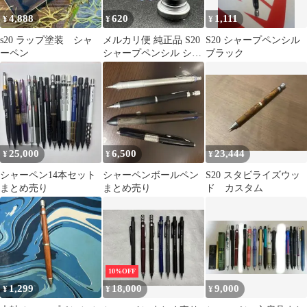
4,888
620
1,111
¥
¥
¥
s20 ラップ塗装 シャ
メルカリ便 純正品 S20
S20 シャープペンシル
ーペン
シャープペンシル シャ
ブラック
ーペン 口金 0.3 088
25,000
6,500
23,444
¥
¥
¥
シャーペン14本セット
シャーペンボールペン
S20 スタビライズウッ
まとめ売り
まとめ売り
ド カスタム
10%OFF
1,299
18,000
9,000
¥
¥
¥