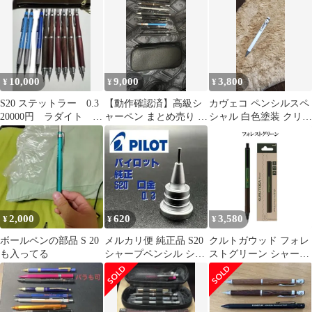
10,000
9,000
3,800
¥
¥
¥
S20 ステットラー 0.3
【動作確認済】高級シ
カヴェコ ペンシルスペ
20000円 ラダイト シ
ャーペン まとめ売り 9
シャル 白色塗装 クリッ
ャーペン 検索 野原
本 LOONLOON ペンケ
プ付き
工芸
ース付き
2,000
620
3,580
¥
¥
¥
ボールペンの部品 S 20
メルカリ便 純正品 S20
クルトガウッド フォレ
も入ってる
シャープペンシル シャ
ストグリーン シャープ
ーペン 口金 0.3 084
ペンシル kurutoga wood
ウッド シャーペン uni
色 人気 三菱鉛筆 木軸
0.5ｍｍ KURUTOGA