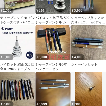
2,500
650
3,000
¥
¥
¥
ディープレッド ★ ギフ
パイロット 純正品 S20
シャーペン 3点 まとめ
トケース付き パイロッ
シャープペンシル シャ
売りPILOT s20ディー
ト シャープペンシル
ーペン 口金 0.3
プレッド 0.5ミリ
S20（エストゥエンティ
ー） 0.5mm
PILOT HPS-2SK-
DR5 シャーペン
1,000
8,000
4,000
¥
¥
¥
パイロット 純正 S20 口
シャープペンシル5本
シャーペンセット
金 0.5mmシャープペン
ペンケースセット
シル シャーペン
7,000
8,999
700
¥
¥
¥