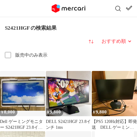
S2421HGF の検索結果
並び替え
販売中のみ表示
8,000
9,800
9,800
¥
¥
¥
Dell ゲーミングモニタ
DELL S2421HGF 23.8イ
​【PS5 120Hz対応】即発
ー S2421HGF 23.8イン
ンチ 1ms
送 DELL ゲーミング
チ 144Hz
モニター 23.8インチ