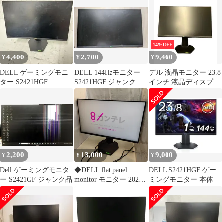
14%OFF
4,400
2,700
9,460
¥
¥
¥
DELL ゲーミングモニ
DELL 144Hzモニター
デル 液晶モニター 23.8
ター S2421HGF
S2421HGF ジャンク
インチ 液晶ディスプレ
イ S2421HGF DELL
2,200
13,000
9,000
¥
¥
¥
Dell ゲーミングモニタ
◆DELL flat panel
DELL S2421HGF ゲー
ー S2421GF ジャンク品
monitor モニター 2021
ミングモニター 本体
年製 S2421HGF