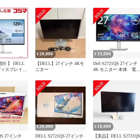
フィルター
C HDMI DisplayPort
2735061,2735061
20,000
19,800
¥
¥
封 】 DELL
【DELL】27インチ 4Kモ
Dell S2721QS 27インチ
ィスプレイ S
ニター
4K モニター 本体 電
ケーブル付
840x2160/120/4
7型 /
160) / ワイド
S2725QS-R
料無料
20,000
18,000
¥
¥
1QS 27インチ
DELL S2721QS 27インチ
【美品】DELL S2721QS