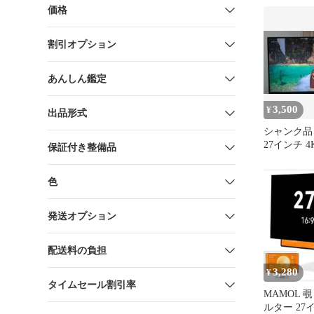
価格
割引オプション
あんしん鑑定
3,500
¥
出品形式
シャンク品 De
27インチ 
保証付き整備品
色
発送オプション
配送料の負担
3,280
¥
タイムセール割引率
MAMOL 
ルター 27イ