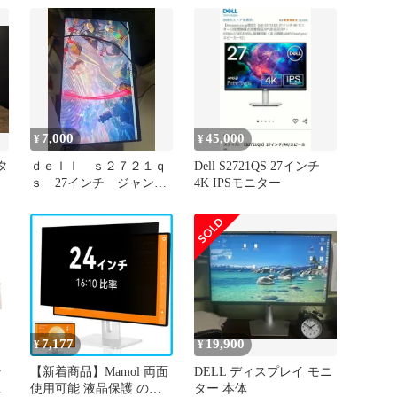
7,000
45,000
¥
¥
タ
ｄｅｌｌ ｓ２７２１ｑ
Dell S2721QS 27インチ
ｓ 27インチ ジャンク
4K IPSモニター
品
7,177
19,900
¥
¥
ン
【新着商品】Mamol 両面
DELL ディスプレイ モニ
-
使用可能 液晶保護 のぞ
ター 本体