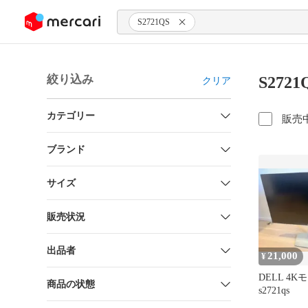
ンツにスキップ
S2721QS
絞り込み
S272
クリア
カテゴリー
販売
ブランド
サイズ
販売状況
出品者
21,000
¥
DELL 4K
商品の状態
s2721qs