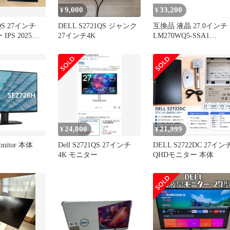
9,000
33,200
¥
¥
1QS 27インチ
DELL S2721QS ジャンク
互換品 液晶 27.0インチ
IPS 2025年
27インチ4K
LM270WQ5-SSA1
LM270WQ5(SS)(A1) 対
2560×1440 QHD 100%
sRGB 60Hz IPS LCD 液
ディスプレイ 修理交換
液晶パ
24,000
21,999
¥
¥
Monitor 本体
Dell S2721QS 27インチ
DELL S2722DC 27イン
4K モニター
QHDモニター 本体