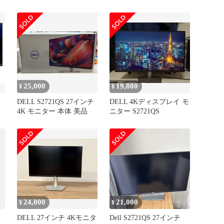
き見防止 反射防止 PCフ
ィルター のぞき見防止フ
ィルター PCモニター パ
ソコン ブルーライトカッ
ト プライバシーフィルタ
ー 16:10 24インチ 覗き見
防止フィルター
25,000
19,800
¥
¥
DELL S2721QS 27インチ
DELL 4Kディスプレイ モ
源
4K モニター 本体 美品
ニター S2721QS
24,000
21,000
¥
¥
DELL 27インチ 4Kモニタ
Dell S2721QS 27インチ