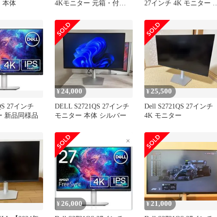
 本体
4Kモニター 元箱・付属
27インチ 4K モニター 
品完備
体
24,000
25,500
¥
¥
1QS 27インチ
DELL S2721QS 27インチ
Dell S2721QS 27インチ
ー 新品同様品
モニター 本体 シルバー
4K モニター
26,000
21,000
¥
¥