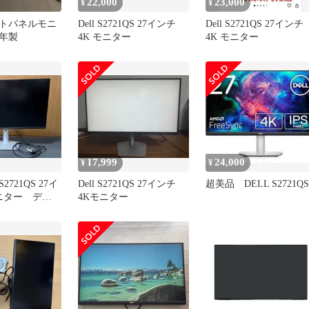
22,000
23,000
¥
¥
ラットパネルモニ
Dell S2721QS 27インチ
Dell S2721QS 27インチ
1年製
4K モニター
4K モニター
17,999
24,000
¥
¥
S2721QS 27イ
Dell S2721QS 27インチ
超美品 DELL S2721QS
モニター デ
4Kモニター
ン 純正