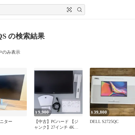
1QS の検索結果
中のみ表示
9,900
39,800
¥
¥
モニター
【中古】PCハード 【ジ
DELL S2725QC
ャンク】27インチ 4Kモ
ニター S2721QS (シルバ