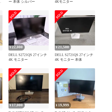
本
ー 本体 シルバー
4Kモニター
22,000
21,500
¥
¥
DELL S2721QS 27インチ
DELL S2721QS 27インチ
4K モニター
4K モニター 本体
17,000
19,999
¥
¥