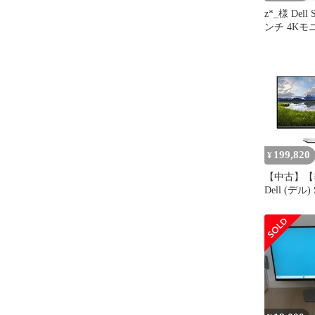
z*_様 Dell
ンチ 4Kモ
199,820
¥
【中古】【
Dell (デル)
ンチ 4K U
ベゼルモニ
FreeSync 
DisplayPo
ルバー