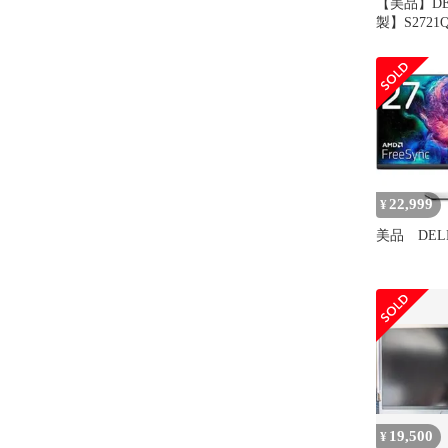
【美品】DEL
製】S2721
4K モニタ
22,999
¥
美品 DELL
19,500
¥