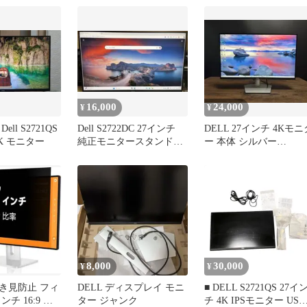
ー)
16,000
24,000
¥
¥
ll S2721QS
Dell S2722DC 27インチ
DELL 27インチ 4Kモニ
4K モニター
純正モニタースタンド無
ー 本体 シルバー
し
S2721QS
8,000
30,000
¥
¥
覗き見防止 フィ
DELL ディスプレイ モニ
■ DELL S2721QS 27イ
ンチ 16:9 プ
ター ジャンク
チ 4K IPSモニター USB