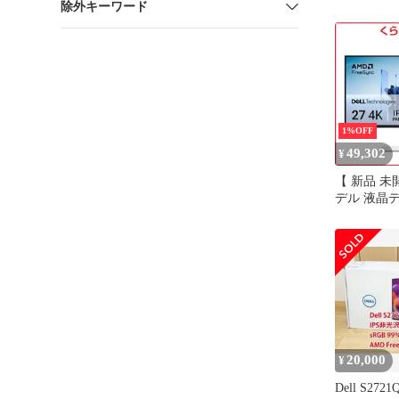
除外キーワード
ライバシー
1%OFF
49,302
¥
【 新品 未開
デル 液晶デ
シリー
ズ/27/IPS/3
ms/P対 ［ 2
4K(3840×2
］ シルバー 
未使用 送
20,000
¥
Dell S272