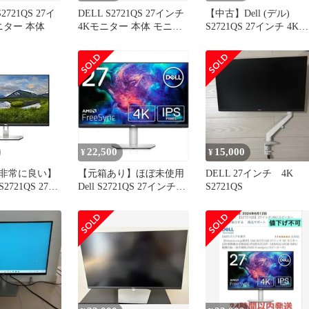
 S2721QS 27イ
DELL S2721QS 27インチ
【中古】Dell (デル)
ニター 本体
4Kモニター 本体 モニタ
S2721QS 27インチ 4K
ーアーム
UHD IPS 超薄型 ベゼル
モニター AMD FreeSync
HDMI DisplayPort VESA
認定 シルバー
22,500
15,000
¥
¥
非常に良い】
【元箱あり】ほぼ未使用
DELL 27インチ 4K
 S2721QS 27イ
Dell S2721QS 27インチ
S2721QS
HD IPS 超薄型
4K モニター
ター AMD
HDMI
rt VESA認定 シ