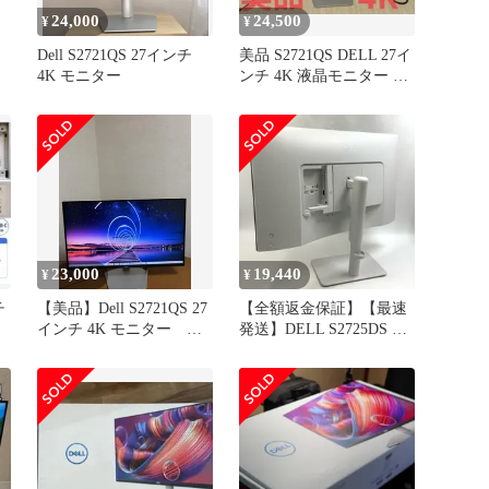
24,000
24,500
¥
¥
Dell S2721QS 27インチ
美品 S2721QS DELL 27イ
4K モニター
ンチ 4K 液晶モニター PC
応
ディスプレイ
晶
用
23,000
19,440
¥
¥
チ
【美品】Dell S2721QS 27
【全額返金保証】【最速
インチ 4K モニター
発送】DELL S2725DS 27
【動作確認済み】
インチ 美品 動作確認済