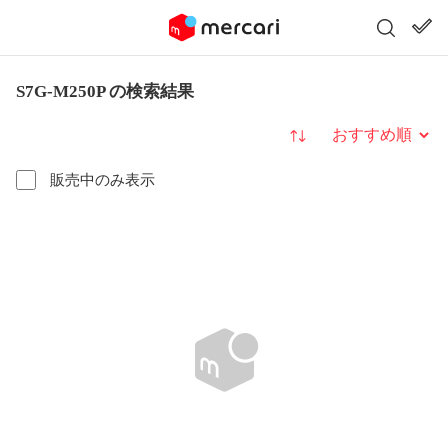
S7G-M250P の検索結果
並び替え
販売中のみ表示