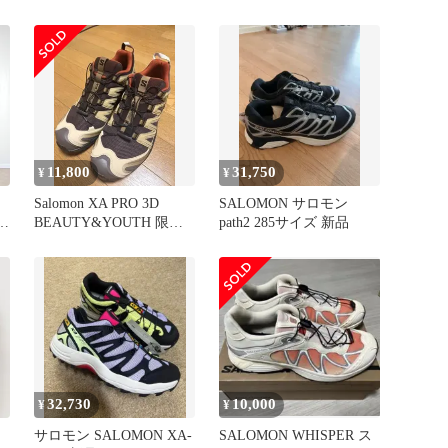
Rock'
11,800
31,750
¥
¥
Salomon XA PRO 3D
SALOMON サロモン
m
BEAUTY&YOUTH 限定
path2 285サイズ 新品
カラー
32,730
10,000
¥
¥
サロモン SALOMON XA-
SALOMON WHISPER ス