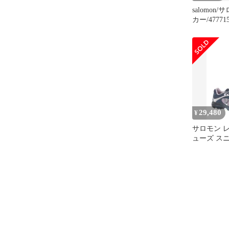
salomon
カー/47771
W 2 GR10
ン/29cm
29,480
¥
サロモン 
ューズ ス
Salomon Gen
XTWhisper 
Nirvana