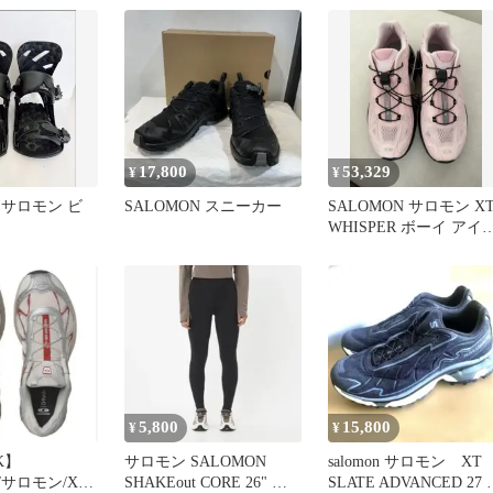
17,800
53,329
¥
¥
N サロモン ビ
SALOMON スニーカー
SALOMON サロモン X
WHISPER ボーイ アイ
ピンク ブラック 240
5,800
15,800
¥
¥
K】
サロモン SALOMON
salomon サロモン XT
/サロモン/XT-
SHAKEout CORE 26" W
SLATE ADVANCED 27 