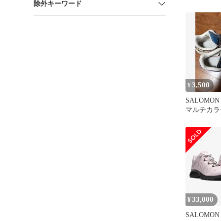
除外キーワード
WHISPER/L
3,500
¥
SALOMO
マルチカラ
ース
33,000
¥
SALOMON 