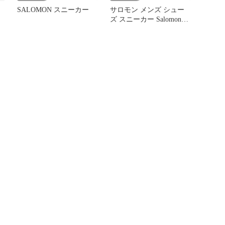
SALOMON スニーカー
サロモン メンズ シュー
ズ スニーカー Salomon
XtWhisper Sneaker Fairy
k
Tale Black Ftw Silver ブラ
ック