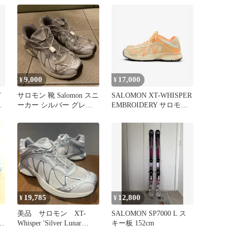
9,000
17,000
¥
¥
T
サロモン 靴 Salomon スニ
SALOMON XT-WHISPER
シ
ーカー シルバー グレー
EMBROIDERY サロモ
ハイテク
ン 新品未使用
19,785
12,800
¥
¥
美品 サロモン XT-
SALOMON SP7000 L ス
ネ
Whisper 'Silver Lunar
キー板 152cm