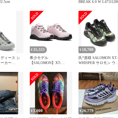
22.5cm
BREAK 6.0 W L4711120
35,555
18,700
¥
¥
レディース シ
希少モデル
氏*原様 SALOMON XT-
ニーカー
【SALOMON】XT-
WHISPER サロモン ウ
der Inclusive
Whisper Void ICY PINK
スパー 26cm
Void Sneaker
erock Silver シ
5,000
26,779
¥
¥