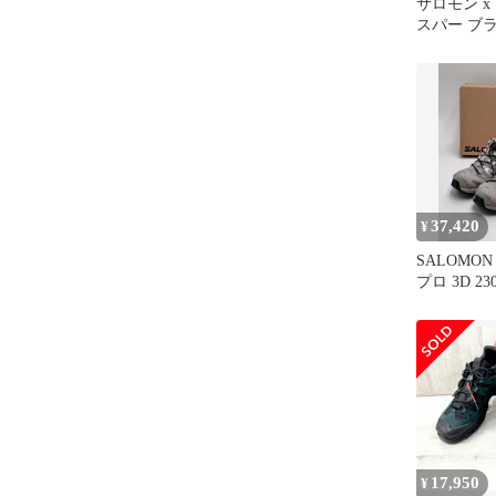
サロモン x 
スパー ブラ
ウン 260
37,420
¥
SALOMON
プロ 3D 2
バー ルナ R
17,950
¥