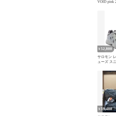
VOID pink 
52,800
¥
サロモン 
ューズ ス
Salomon Gen
XTWhisper 
Alloy Castl
ルバー
59,480
¥