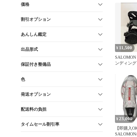
価格
割引オプション
あんしん鑑定
11,500
¥
出品形式
SALOMO
ンディング
保証付き整備品
色
発送オプション
配送料の負担
23,000
¥
タイムセール割引率
【即購入O
SALOMON