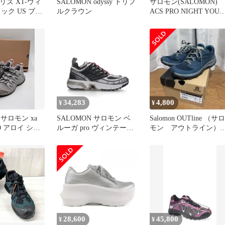
リズ XT-ウィ
SALOMON odyssy トリプ
サロモン(SALOMON)
ック US ブラ
ルクラウン
ACS PRO NIGHT YOUT
IN THE SHADE SHADE
Ver. アッシュ(ASH) OF
ーズ(ROSE) 265
34,283
4,800
¥
¥
 サロモン xa
SALOMON サロモン ベ
Salomon OUTline （サロ
30 アロイ シル
ルーガ pro ヴィンテージ
モン アウトライン）
OCK
カーキ 280
27cm
28,600
45,800
¥
¥