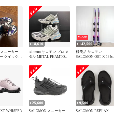
49219100
ブラック
イビー
5%OFF
18,610
142,500
¥
¥
N スニーカー
salomon サロモン プロ メ
極美品 サロモン
ー クイックレ
タル METAL PHAMTOM
SALOMON QST X 184c
474484スニーカー ネイビ
ツアービンディング T
ー
25,600
9,500
¥
¥
XT-WHISPER
SALOMON スニーカー
SALOMON REELAX