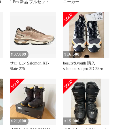
0
1 Pro 新品 フルセット 出
ニーカー
品 275
37,089
16,500
¥
¥
サロモン Salomon XT-
beauty&youth 購入
ィ
Slate 275
salomon xa pro 3D 25㎝
21,000
15,000
¥
¥