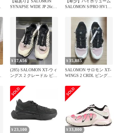
【箱あり】SALOMON
【希少】ハイボリューム
H
SYNAPSE WIDE JP 26cm
SALOMON S/PRO HV120
希少
26-26.5
 ロ
17,656
35,885
¥
¥
(285) SALOMON XT-ウィ
SALOMON サロモン XT-
ングス 2 クレードル ピン
WINGS 2 CRDL ピング
ク
バニラ ブラック 255 中古
23,100
33,800
¥
¥