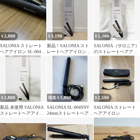
004S
2,800
3,190
1,300
¥
¥
¥
SALONIA ストレート
新品！SALONIA スト
SALONIA（サロニア）
ヘアアイロン SL-004S
レートヘアアイロン
のストレートヘアアイ
本体
24mm ブラック SL-
ロン（SL-004S）
004S
2,800
1,800
2,500
¥
現在 ¥
¥
新品 未使用 SALONIA
SALONIA SL-004SNV
SALONIA ストレート
ストレートヘアアイロ
24mmストレートヘアア
ヘアアイロン
ン 15mm ブラック
イロン ブラック美品