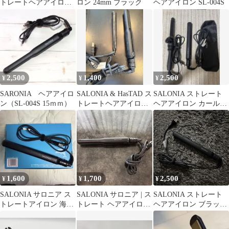
トレートヘアアイロン
ロン 24mm ブラック
ヘアアイロン SL-004S
SL-004S 24mm ポーチ
付
2,500
1,400
2,500
¥
¥
¥
SARONIA ヘアアイロ
SALONIA & HasTAD ス
SALONIA ストレート
ン（SL-004S 15ｍｍ）
トレートヘアアイロン
ヘアアイロン カールヘ
2本セット
アアイロン
1,600
1,700
2,500
¥
¥
¥
SALONIA サロニア ス
SALONIA サロニア | ス
SALONIA ストレート
トレートアイロン 海外
トレート ヘアアイロン
ヘアアイロン ブラック
対応 24mm ブラック
【ブラック】
本体 専用ポーチ付き