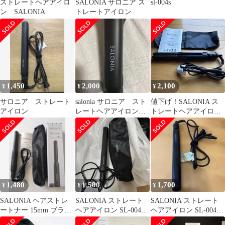
ストレートヘアアイロ
SALONIA サロニア ス
sl-004s
ン SALONIA
トレートアイロン
1,450
2,000
2,100
¥
¥
¥
サロニア ストレート
salonia サロニア スト
値下げ！SALONIA ス
アイロン
レートヘアアイロン
トレートヘアアイロン
35mm
本体
1,480
1,500
1,700
¥
¥
¥
SALONIA ヘアストレ
SALONIA ストレート
SALONIA ストレート
ートナー 15mm ブラッ
ヘアアイロン SL-004S
ヘアアイロン SL-004S
ク
本体+ポーチ
本体