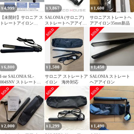
4,999
3,867
1,600
¥
¥
¥
【未開封】サロニア ス
SALONIA (サロニア)
サロニアストレートヘ
トレートアイロン
ストレートヘアアイロ
アアイロン35mm新品
SL004S 24mm 黒
ン 24mm SL-004S #ブラ
ック
6,800
1,500
1,450
¥
¥
¥
I-ne SALONIA SL-
サロニア ストレートア
SALONIA ストレート
004SNV ストレートヘ
イロン 海外対応
ヘアアイロン
アアイロン 24mm サロ
ニア 未使用 C11538886
2,000
1,299
1,490
¥
¥
¥