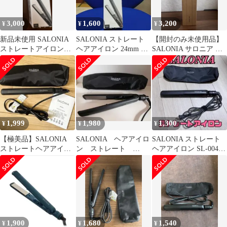
3,000
1,600
3,200
¥
¥
¥
新品未使用 SALONIA
SALONIA ストレート
【開封のみ未使用品】
ストレートアイロン
ヘアアイロン 24mm ブ
SALONIA サロニア ス
24mm BLACK ブラック
ラック SL-004S
トレートヘアアイロン
24mm
1,999
1,980
1,300
¥
¥
¥
【極美品】SALONIA
SALONIA ヘアアイロ
SALONIA ストレート
ストレートヘアアイロ
ン ストレート
ヘアアイロン SL-004S
ン SL-004S ブラック
SL004S 24mm
本体
1,900
1,680
1,540
¥
¥
¥