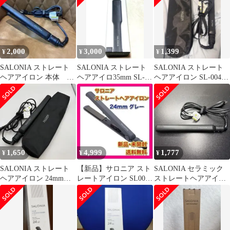
2,000
3,000
1,399
¥
¥
¥
SALONIA ストレート
SALONIA ストレート
SALONIA ストレート
ヘアアイロン 本体
ヘアアイロ35mm SL-
ヘアアイロン SL-004S
SL-004S
004 新品未使用
本体
1,650
4,999
1,777
¥
¥
¥
SALONIA ストレート
【新品】サロニア スト
SALONIA セラミック
ヘアアイロン 24mm
レートアイロン SL004S
ストレートヘアアイロ
SL-004S サロニア
24mm グレー
ン ブラック