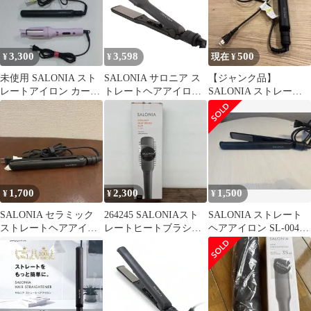
3,300
3,598
500
¥
¥
現在 ¥
未使用 SALONIA スト
SALONIA サロニア ス
【ジャンク品】
レートアイロン カール
トレートヘアアイロン
SALONIA ストレート
アイロン コテ 2本セッ
35mm ブラック SL-
ヘアアイロン SL-0045G
ト
004S マイナスイオン
専用耐熱ポーチ付き[宅
急便]
1,700
2,300
1,500
¥
¥
¥
SALONIA セラミック
264245 SALONIAスト
SALONIA ストレート
ストレートヘアアイロ
レートヒートブラシ
ヘアアイロン SL-004S
ン ブラック
SL-012BKS
本体