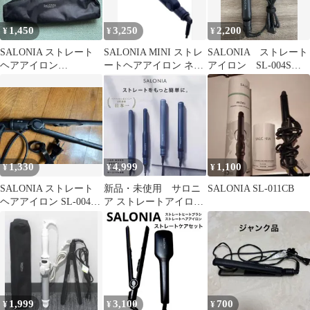
1,450
3,250
2,200
¥
¥
¥
SALONIA ストレート
SALONIA MINI ストレ
SALONIA ストレート
ヘアアイロン
ートヘアアイロン ネイ
アイロン SL-004S
SL−004SGO ブラック
ビー SL004SNA
15mm
1,330
4,999
1,100
¥
¥
¥
SALONIA ストレート
新品・未使用 サロニ
SALONIA SL-011CB
ヘアアイロン SL-004S
ア ストレートアイロン
15ミリ
SL004S ネイビー
24mm
1,999
3,100
700
¥
¥
¥