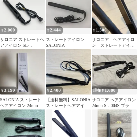
2,000
2,444
1,300
¥
¥
¥
サロニア ストレートヘ
ストレートアイロン
サロニア ヘアアイロ
アアイロン SL-
SALONIA
ン ストレートアイロ
004S *065
ン
3,190
2,400
1,680
¥
¥
現在 ¥
SALONIA ストレート
【送料無料】SALONIA
サロニア ヘアアイロン
ヘアアイロン 24mm ブ
ストレートヘアアイロ
24mm SL-004S ブラッ
ラック SL-004S
ン SL-004S
ク 動作確認済