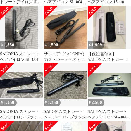
トレートアイロン SL-
ヘアアイロン SL-004S
ヘアアイロン 15mm
004S 24mm
美品 袋着き
1,550
1,500
1,999
¥
¥
¥
SALONIA ストレート
サロニア（SALONIA）
【保証書付き】
ヘアアイロン SL-004S
のストレートヘアアイ
SALONIA ストレート
本体
ロン24mm
ヘアアイロン 24mm ブ
ラック 箱無し
1,450
1,350
2,500
¥
¥
¥
SALONIA ストレート
SALONIA ストレート
SALONIA ストレート
ヘアアイロン ブラッ
ヘアアイロン ブラック
ヘアアイロン SL-004S
ク SL-004S 15mm
15mm 専用ポーチ付き