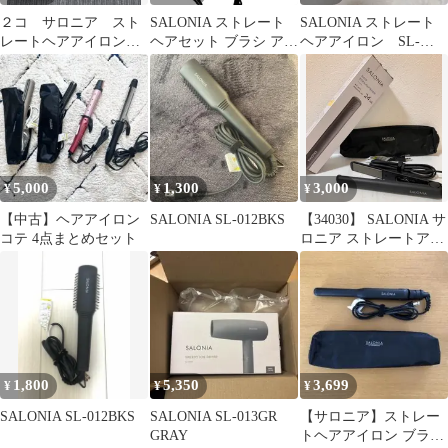
２コ サロニア スト
SALONIA ストレート
SALONIA ストレート
レートヘアアイロン
ヘアセット ブラシ アイ
ヘアアイロン SL-
カールヘアアイロン
ロン サロニア
004S ジャンク品
SL-008SW
5,000
1,300
3,000
¥
¥
¥
【中古】ヘアアイロン
SALONIA SL-012BKS
【34030】 SALONIA サ
コテ 4点まとめセット
ロニア ストレートアイ
ロン SL-004S ブラック
24㎜ 耐熱ポーチ付き ヘ
アアイロン 美容家電
1,800
5,350
3,699
¥
¥
¥
SALONIA SL-012BKS
SALONIA SL-013GR
【サロニア】ストレー
GRAY
トヘアアイロン ブラッ