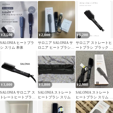
ブラシ スリム ブラ
ブラシ スリム ブラッ
SL-012BKS
ック
ク
2,500
2,000
1,200
¥
¥
¥
SALONIA ヒートブラ
サロニア SALONIA サ
サロニア ストレートヒ
シ スリム 本体
ロニア ヒートブラシ
ートブラシ ブラック 説
SL-012BKS
明書付き☆
3,000
1,800
2,980
¥
¥
¥
SALONIA サロニア ス
SALONIA ストレート
SALONIA ストレート
トレートヒートブラシ
ヒートブラシ スリム
ヒートブラシ スリム ブ
スリム ヘアブラシ 海外
ラック
対応