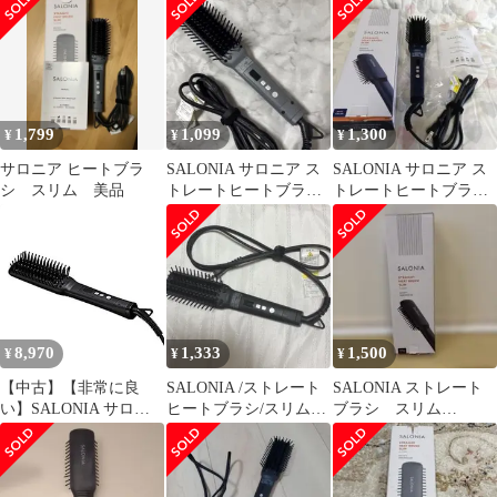
012BKS
1,799
1,099
1,300
¥
¥
¥
サロニア ヒートブラ
SALONIA サロニア ス
SALONIA サロニア ス
シ スリム 美品
トレートヒートブラシ
トレートヒートブラシ
スリム
スリム ネイビー
8,970
1,333
1,500
¥
¥
¥
【中古】【非常に良
SALONIA /ストレート
SALONIA ストレート
い】SALONIA サロニ
ヒートブラシ/スリムブ
ブラシ スリム
ア ストレートヒートブ
ラック
MAX210℃
ラシ スリム ブラック
海外対応 MAX210℃
50W セラミックコーデ