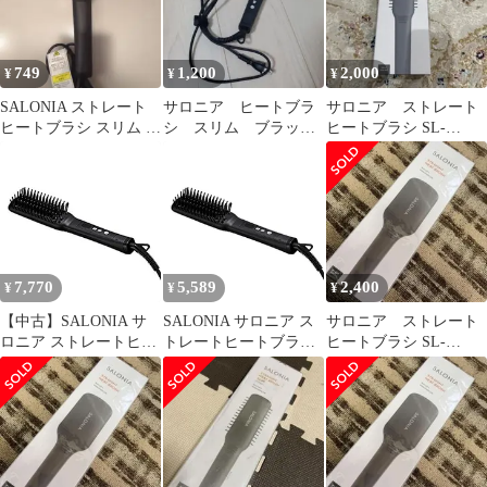
ィング 誤作動防止 マイ
ナスイオン
749
1,200
2,000
¥
¥
¥
SALONIA ストレート
サロニア ヒートブラ
サロニア ストレート
ヒートブラシ スリム サ
シ スリム ブラック
ヒートブラシ SL-
ロニア
SL-012BKS
012BKS
7,770
5,589
2,400
¥
¥
¥
【中古】SALONIA サ
SALONIA サロニア ス
サロニア ストレート
ロニア ストレートヒー
トレートヒートブラシ
ヒートブラシ SL-
トブラシ スリム ブラッ
スリム ブラック 海外対
012BK ブラック ワイド
ク 海外対応 MAX210℃
応 MAX210℃ 50W セラ
タイプ
50W セラミックコーデ
ミックコーディング 誤
ィング 誤作動防止 マイ
作動防止 マイナスイオ
ナスイオン
ン SL-012BKS(中古品)