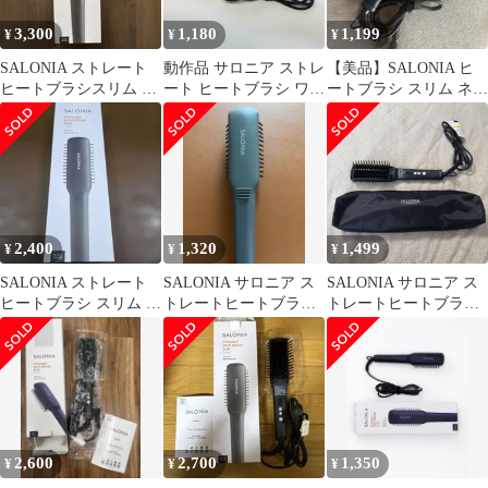
3,300
1,180
1,199
¥
¥
¥
SALONIA ストレート
動作品 サロニア ストレ
【美品】SALONIA ヒ
ヒートブラシスリム ブ
ート ヒートブラシ ワイ
ートブラシ スリム ネイ
ラック
ド SL-012BK m1110
ビー
2,400
1,320
1,499
¥
¥
¥
SALONIA ストレート
SALONIA サロニア ス
SALONIA サロニア ス
ヒートブラシ スリム ブ
トレートヒートブラシ
トレートヒートブラシ
ラック SL-012BKS
スリム［グレー、］
スリム ブラック ケース
付き
2,600
2,700
1,350
¥
¥
¥