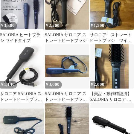
3,380
2,200
1,500
¥
¥
¥
SALONIA ヒートブラ
SALONIA サロニア ス
サロニア ストレート
シ ワイドタイプ
トレートヒートブラシ
ヒートブラシ ワイ
ド ブラック
1,140
3,000
2,000
¥
¥
¥
サロニア SALONIA ス
SALONIA サロニア ス
【美品・動作確認済】
トレートヒートブラシ
トレートヒートブラシ
SALONIA サロニア ス
SL−012BK
ワイド スリム 海外対
トレートヒートブラシ
応
ブラック