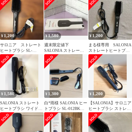
1,200
1,580
1,200
¥
¥
¥
サロニア ストレート
週末限定値下
まる様専用 SALONIA
ヒートブラシ SL-
SALONIA ストレート
ストレートヒートブラ
012BK ブラック ワイド
ヒートブラシ
シ スリム ブラック電気
タイプ
ブラシ
1,580
1,300
1,200
¥
¥
¥
SALONIA ストレート
白*雨様 SALONIA ヒー
【SALONIA】サロニア
ヒートブラシ ワイド
トブラシ SL-012BK
ヒートブラシ ストレー
SL-012BK
おまけ付き
トブラシ