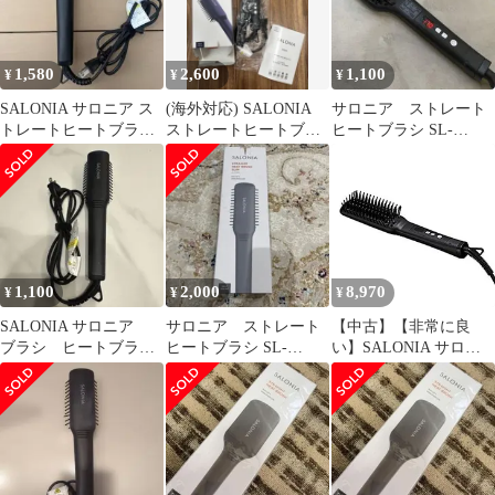
1,580
2,600
1,100
¥
¥
¥
SALONIA サロニア ス
(海外対応) SALONIA
サロニア ストレート
トレートヒートブラシ
ストレートヒートブラ
ヒートブラシ SL-
幅広
シ スリム ブラック電気
012BK ブラック ワイド
ブラシ
タイプ
1,100
2,000
8,970
¥
¥
¥
SALONIA サロニア
サロニア ストレート
【中古】【非常に良
ブラシ ヒートブラシ
ヒートブラシ SL-
い】SALONIA サロニ
SL-012BKS
012BKS
ア ストレートヒートブ
ラシ スリム ブラック
海外対応 MAX210℃
50W セラミックコーデ
ィング 誤作動防止 マイ
ナスイオン