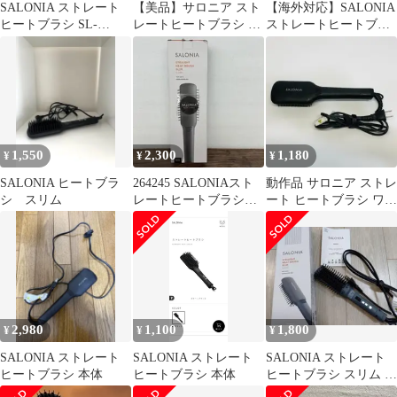
SALONIA ストレート
【美品】サロニア スト
【海外対応】SALONIA
ヒートブラシ SL-
レートヒートブラシ ワ
ストレートヒートブラ
012BK
イド ブラック SL-
シ スリム グレー 電気
012BK
ブラシ
1,550
2,300
1,180
¥
¥
¥
SALONIA ヒートブラ
264245 SALONIAスト
動作品 サロニア ストレ
シ スリム
レートヒートブラシ
ート ヒートブラシ ワイ
SL-012BKS
ド SL-012BK m1110
2,980
1,100
1,800
¥
¥
¥
SALONIA ストレート
SALONIA ストレート
SALONIA ストレート
ヒートブラシ 本体
ヒートブラシ 本体
ヒートブラシ スリム グ
レー