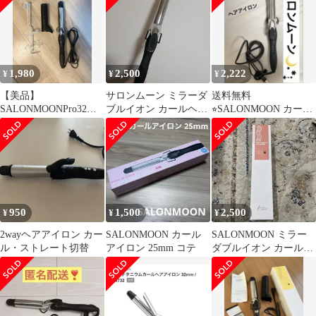
1,980
2,500
2,222
¥
¥
¥
【美品】
サロンムーン ミラーダ
送料無料
SALONMOONPro32ミ
ブルイオン カールヘア
⭐︎SALONMOON カール
リ カールアイロン ヘア
アイロン 32mm ブラッ
ヘアアイロン 32mm 本
アイロンホルダー付
ク
体
950
1,500
2,500
¥
¥
¥
2wayヘアアイロン カー
SALONMOON カール
SALONMOON ミラー
ル・ストレート切替
アイロン 25mm コテ
ダブルイオン カールヘ
アアイロン 32mm