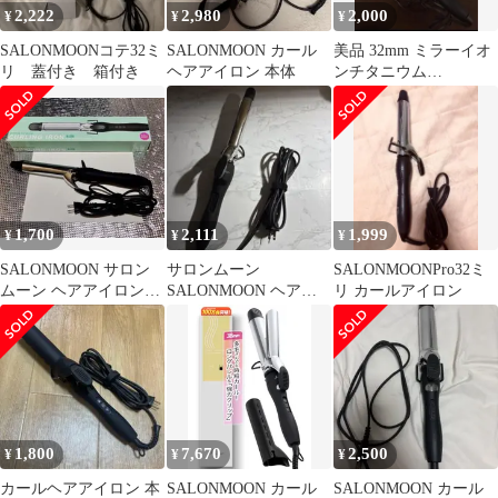
2,222
2,980
2,000
¥
¥
¥
SALONMOONコテ32ミ
SALONMOON カール
美品 32mm ミラーイオ
リ 蓋付き 箱付き
ヘアアイロン 本体
ンチタニウム
salonmoon コテ ヘアア
イロン
1,700
2,111
1,999
¥
¥
¥
SALONMOON サロン
サロンムーン
SALONMOONPro32ミ
ムーン ヘアアイロン
SALONMOON ヘアア
リ カールアイロン
32mm
イロン 25ミリ
1,800
7,670
2,500
¥
¥
¥
カールヘアアイロン 本
SALONMOON カール
SALONMOON カール