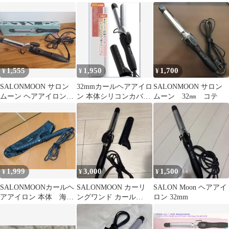
ロンムーン
カール 本体
1,555
1,950
1,700
¥
¥
¥
SALONMOON サロン
32mmカールヘアアイロ
SALONMOON サロン
ムーン ヘアアイロン
ン 本体シリコンカバー
ムーン 32㎜ コテ
32mm
付
1,999
3,000
1,500
¥
¥
¥
SALONMOONカールヘ
SALONMOON カーリ
SALON Moon ヘアアイ
アアイロン 本体 海外
ングワンド カール
ロン 32mm
使用可能
32mm コテ ブラック