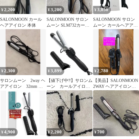
2,200
3,200
3,850
¥
¥
¥
SALONMOON カール
SALONMOON サロン
SALONMOON サロン
ヘアアイロン 本体
ムーン SLM732カール
ムーン カールヘアアイ
ヘアアイロン コテ
ロン 32mm SLM832
2,300
3,899
2,780
¥
¥
¥
サロンムーン 2way ヘ
【値下げ中‼️】サロンム
【美品】SALONMOON
アアイロン 32mm ミ
ーン カールアイロ
2WAY ヘアアイロン
ラーチタニウムプレー
ン コテ 32mm (海外
32mm 本体
ト
使用ok✨)
4,900
2,200
700
¥
¥
¥