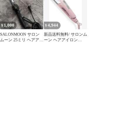
| 80℃?220℃ 29段階 海
外対応 シリコンカバー
付 自動電源OFF カーリ
ングワンドpms
1,000
4,944
¥
¥
a02e1188
SALONMOON サロン
新品送料無料/ サロンム
ムーン 25ミリ ヘアアイ
ーン ヘアアイロン
ロンコテ
24mm 海外対応