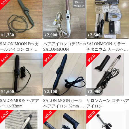
レルMM
1,350
2,000
2,600
¥
¥
¥
SALON MOON Pro カ
ヘアアイロンコテ25mm
SALONMOON ミラー
ールアイロン コテ
SALONMOON
チタニウム カールヘア
32mm カバー付き
アイロン 25mm
1,600
2,100
2,990
¥
¥
¥
SALONMOON ヘアア
SALON MOONカール
サロンムーン コテ ヘア
イロン32mm
ヘアアイロン 32mm ブ
アイロン
ラック