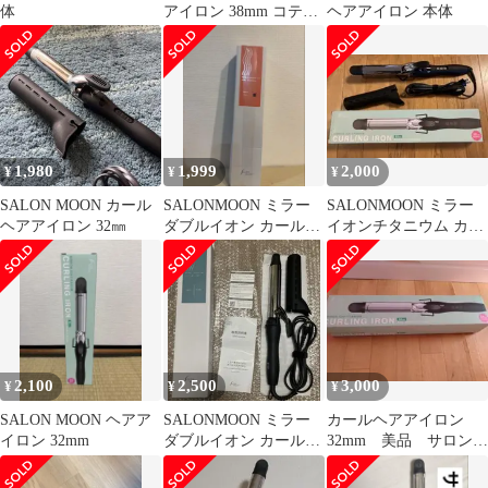
体
アイロン 38mm コテ
ヘアアイロン 本体
【ロングバレル 強力ク
リップ】 ヘアアイロン
ダブル マイナスイオン
80℃?220℃ 29段階 海外
対応 カーリングワンド
シリコンカバー付 自動
電源OFF サロンムーン
1,980
1,999
2,000
¥
¥
¥
ma e7cf7ff2
SALON MOON カール
SALONMOON ミラー
SALONMOON ミラー
ヘアアイロン 32㎜
ダブルイオン カールヘ
イオンチタニウム カー
アアイロン 32mm
ルヘアアイロン 32mm
2,100
2,500
3,000
¥
¥
¥
SALON MOON ヘアア
SALONMOON ミラー
カールヘアアイロン
イロン 32mm
ダブルイオン カールヘ
32mm 美品 サロンム
アアイロン 32mm
ーン