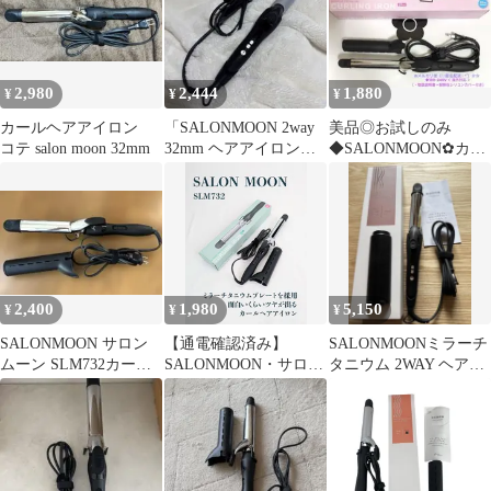
2,980
2,444
1,880
¥
¥
¥
カールヘアアイロン
「SALONMOON 2way
美品◎お試しのみ
コテ salon moon 32mm
32mm ヘアアイロン」
◆SALONMOON✿カー
カール・ストレート切
ルヘアアイロン／２５
替
mm海外対応◎コテ
2,400
1,980
5,150
¥
¥
¥
SALONMOON サロン
【通電確認済み】
SALONMOONミラーチ
ムーン SLM732カール
SALONMOON・サロン
タニウム 2WAY ヘアア
ヘアアイロン コテ
ムーン・SLM732・カー
イロン ストレート＆カ
ルヘアアイロン・ヘア
ール
アイロン・ミラーチタ
ニウム