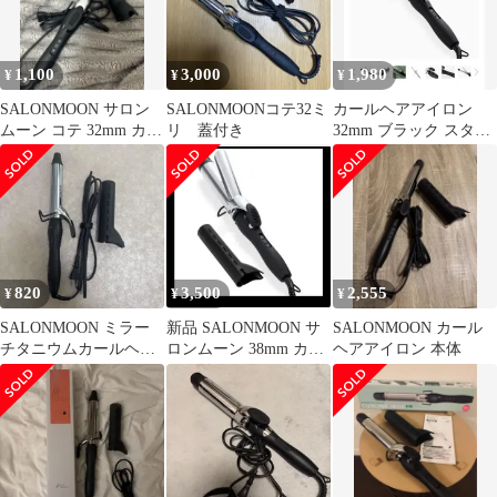
1,100
3,000
1,980
¥
¥
¥
SALONMOON サロン
SALONMOONコテ32ミ
カールヘアアイロン
ムーン コテ 32mm カー
リ 蓋付き
32mm ブラック スタン
ルヘアアイロン
ド付き
820
3,500
2,555
¥
¥
¥
SALONMOON ミラー
新品 SALONMOON サ
SALONMOON カール
チタニウムカールヘア
ロンムーン 38mm カー
ヘアアイロン 本体
アイロン 32mm
ル ヘアアイロン コテ