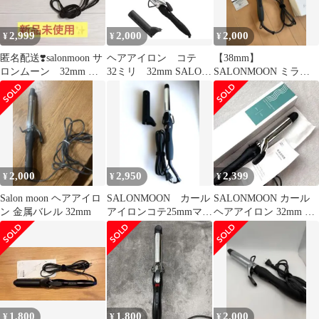
2,999
2,000
2,000
¥
¥
¥
匿名配送❣️salonmoon サ
ヘアアイロン コテ
【38mm】
ロンムーン 32mm コ
32ミリ 32mm SALON
SALONMOON ミラー
テ アイロン カバー
MOON Pro カバー付
ダブルイオン カールヘ
付き
アアイロン 本体
2,000
2,950
2,399
¥
¥
¥
Salon moon ヘアアイロ
SALONMOON カール
SALONMOON カール
ン 金属バレル 32mm
アイロンコテ25mmマイ
ヘアアイロン 32mm ブ
ナスイオンシリコンカ
ラック 海外対応 箱付
バー付き
美品
1,800
1,800
2,000
¥
¥
¥