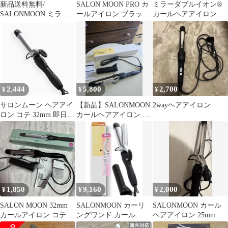
新品送料無料/
SALON MOON PRO カ
ミラーダブルイオン®
SALONMOON ミラー
ールアイロン ブラック
カールヘアアイロン
ダブルイオン カールヘ
25mm
32mm ジャンク品
アアイロン
2,444
5,800
2,700
¥
¥
¥
サロンムーン ヘアアイ
【新品】SALONMOON
2wayヘアアイロン
ロン コテ 32mm 即日発
カールヘアアイロン 本
送
体
1,850
9,160
2,000
¥
¥
¥
SALON MOON 32mm
SALONMOON カーリ
SALONMOON カール
カールアイロン コテ サ
ングワンド カール
ヘアアイロン 25mm 本
ロンムーン チタニウム
38mm コテ 【ロングバ
体