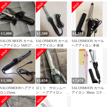
ロン コテ 38ミリ
イロン SLM832
リコンカバー付き
1,000
1,500
1,500
¥
¥
¥
SALON MOON カール
SALONMOON カール
SALONMOON カール
ヘアアイロン SMT275
ヘアアイロン 本体
ヘアアイロン 本体
60W
1,300
1,650
7,470
¥
¥
¥
SALONMOONヘアアイ
32ミリ サロンムー
SALONMOON カール
ロン25mm
ン ヘアアイロン
アイロン 38mm コテ
SALON MOON
【ロングバレル 強力ク
リップ】 ダブル マイナ
スイオン サロンムーン