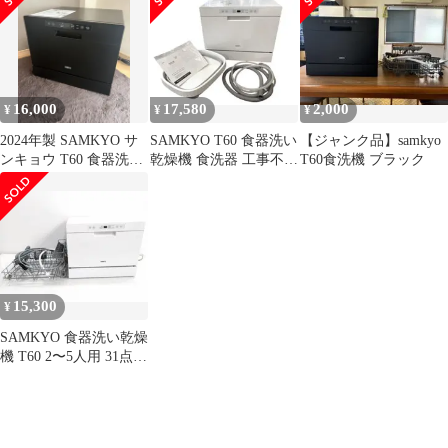
16,000
17,580
2,000
¥
¥
¥
2024年製 SAMKYO サ
SAMKYO T60 食器洗い
【ジャンク品】samkyo
ンキョウ T60 食器洗い
乾燥機 食洗器 工事不要
T60食洗機 ブラック
乾燥機
３～5人 大容量 25年製
15,300
¥
SAMKYO 食器洗い乾燥
機 T60 2〜5人用 31点
23年製★