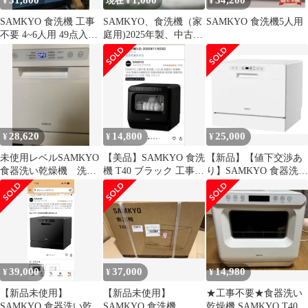
31,800
1,000
34,200
¥
現在 ¥
¥
SAMKYO 食洗機 工事
SAMKYO、食洗機（家
SAMKYO 食洗機5人用
不要 4~6人用 49点入り
庭用)2025年製、中古、
大容量 食器洗浄機 t80
難あり（要本文必読)
28,620
14,800
25,000
¥
¥
¥
未使用レベルSAMKYO
【美品】SAMKYO 食洗
【新品】【値下交渉あ
食器洗い乾燥機 洗剤
機 T40 ブラック 工事不
り】SAMKYO 食器洗い
つき！
要 ※5回使用
乾燥機 工事不要 2WAY
給水
39,000
37,000
14,980
¥
¥
¥
【新品未使用】
【新品未使用】
★工事不要★食器洗い
SAMKYO 食器洗い乾燥
SAMKYO 食洗機
乾燥機 SAMKYO T40