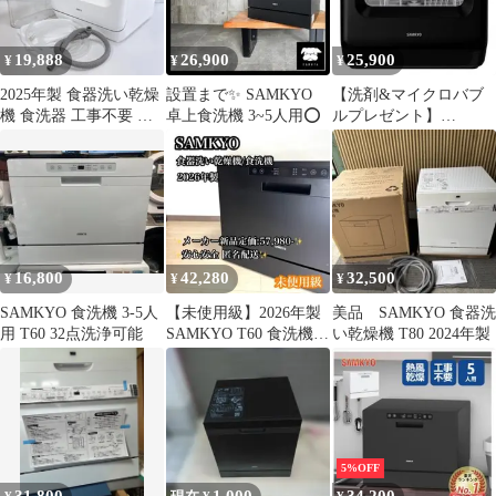
19,888
26,900
25,900
¥
¥
¥
2025年製 食器洗い乾燥
設置まで✨ SAMKYO
【洗剤&マイクロバブ
機 食洗器 工事不要 コ
卓上食洗機 3~5人用⭕️
ルプレゼント】
ンパクトSAMKYO T40
SAMKYO 食器洗乾燥機
工事不要 極美品！
16,800
42,280
32,500
¥
¥
¥
SAMKYO 食洗機 3-5人
【未使用級】2026年製
美品 SAMKYO 食器洗
用 T60 32点洗浄可能
SAMKYO T60 食洗機
い乾燥機 T80 2024年製
工事不要
5%OFF