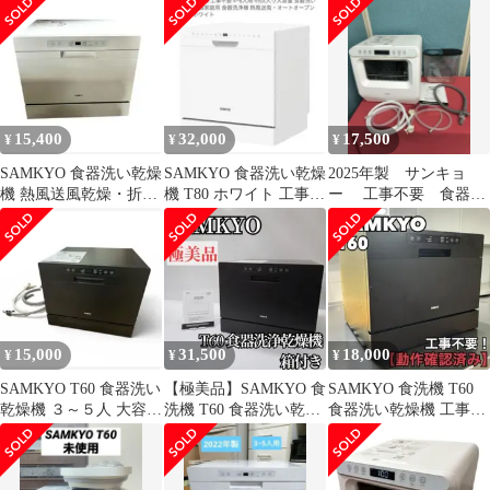
きT60
15,400
32,000
17,500
¥
¥
¥
SAMKYO 食器洗い乾燥
SAMKYO 食器洗い乾燥
2025年製 サンキョ
機 熱風送風乾燥・折り
機 T80 ホワイト 工事不
ー 工事不要 食器洗
たたみ給水バケツ付き
要
い乾燥機 1～3人用 18点
T60
T40
15,000
31,500
18,000
¥
¥
¥
SAMKYO T60 食器洗い
【極美品】SAMKYO 食
SAMKYO 食洗機 T60
乾燥機 ３～５人 大容量
洗機 T60 食器洗い乾燥
食器洗い乾燥機 工事不
工事不要 黒 食洗器
機 箱付き ブラック
要 タンク式