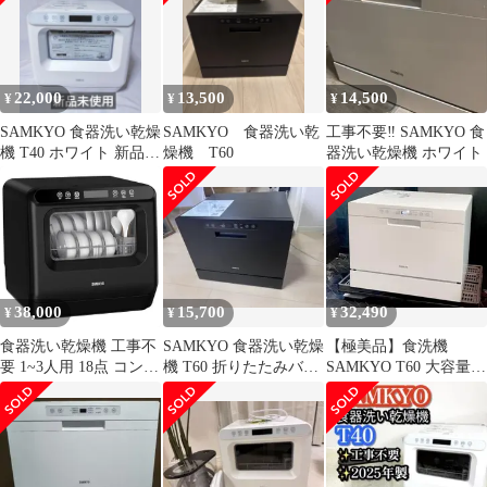
22,000
13,500
14,500
¥
¥
¥
SAMKYO 食器洗い乾燥
SAMKYO 食器洗い乾
工事不要‼︎ SAMKYO 食
機 T40 ホワイト 新品未
燥機 T60
器洗い乾燥機 ホワイト
使用 2025年製
38,000
15,700
32,490
¥
¥
¥
食器洗い乾燥機 工事不
SAMKYO 食器洗い乾燥
【極美品】食洗機
要 1~3人用 18点 コンパ
機 T60 折りたたみバケ
SAMKYO T60 大容量
クト 食洗機 乾燥のみ機
ツ付
食器洗い乾燥機 & 洗剤
能対応 熱風送風乾燥 食
セット
洗器 食器洗浄機 給水バ
ケツ付き SAMKYO T40
ブラック★ a9371c55