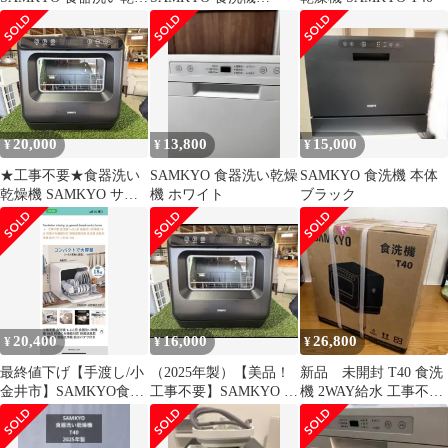
機 T60 ブラック
T60+洗剤セット
20,000
13,800
15,000
¥
¥
¥
★工事不要★食器洗い
SAMKYO 食器洗い乾燥
SAMKYO 食洗機 本体
乾燥機 SAMKYO サム
機 ホワイト
ブラック
キョ T40 1~3人用
2025年製
20,400
16,000
26,800
¥
¥
¥
最終値下げ【手渡し/小
（2025年製）【美品！
新品 未開封 T40 食洗
金井市】SAMKYO食洗
工事不要】SAMKYO 食
機 2WAY給水 工事不要
機1〜3人用 洗剤180個
器洗い乾燥機 本体 T40
水道直結 タンク式対応
付