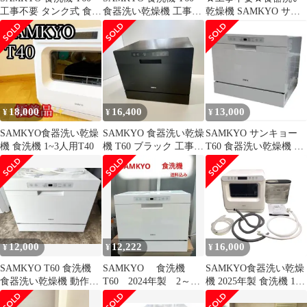
工事不要 タンク式 食器
食器洗い乾燥機 工事不
乾燥機 SAMKYO サム
洗い乾燥機 美品 23年製
要 タンク式 2023年製
キョ T40 1~3人用
2024
18,000
16,400
13,000
¥
¥
¥
SAMKYO食器洗い乾燥
SAMKYO 食器洗い乾燥
SAMKYO サンキョー
機 食洗機 1~3人用T40
機 T60 ブラック 工事不
T60 食器洗い乾燥機 付
要 食洗機
属品あり 2024年式
12,000
12,222
16,000
¥
¥
¥
SAMKYO T60 食洗機
SAMKYO 食洗機
SAMKYO食器洗い乾燥
食器洗い乾燥機 動作確
T60 2024年製 2～5
機 2025年製 食洗機 1~3
認済
人用 食器洗い乾燥機
人用T40