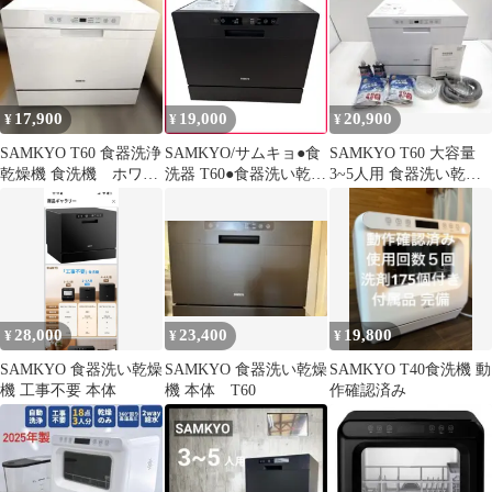
17,900
19,000
20,900
¥
¥
¥
SAMKYO T60 食器洗浄
SAMKYO/サムキョ●食
SAMKYO T60 大容量
乾燥機 食洗機 ホワイ
洗器 T60●食器洗い乾燥
3~5人用 食器洗い乾燥
ト 白 2024年製
機 ブラック 2023年製
機 24年製 工事不要◇
工事不要 給水バケツ付
き 熱風送風 中古 札幌
28,000
23,400
19,800
¥
¥
¥
SAMKYO 食器洗い乾燥
SAMKYO 食器洗い乾燥
SAMKYO T40食洗機 動
機 工事不要 本体
機 本体 T60
作確認済み