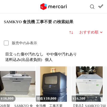
SAMKYO 食洗機 工事不要 の検索結果
並び替え
販売中のみ表示
目立った傷や汚れなし
やや傷や汚れあり
送料込み(出品者負担)
個人
16,000
10,000
16,500
¥
現在 ¥
¥
26年製 SAMKYO 食
食洗機 工事不要
【美品】SAMKYO T60