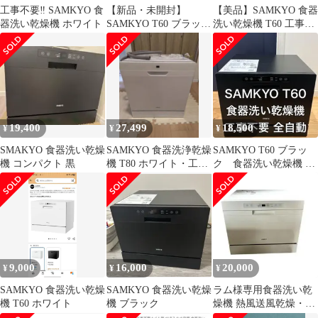
工事不要‼︎ SAMKYO 食
【新品・未開封】
【美品】SAMKYO 食器
器洗い乾燥機 ホワイト
SAMKYO T60 ブラック
洗い乾燥機 T60 工事不
食器洗い乾燥機
要 2-5人用 2024年製
19,400
27,499
18,500
¥
¥
¥
SMAKYO 食器洗い乾燥
SAMKYO 食器洗浄乾燥
SAMKYO T60 ブラッ
機 コンパクト 黒
機 T80 ホワイト・工事
ク 食器洗い乾燥機 工
不要 ・4~6人用
事不要 全自動
9,000
16,000
20,000
¥
¥
¥
SAMKYO 食器洗い乾燥
SAMKYO 食器洗い乾燥
ラム様専用食器洗い乾
機 T60 ホワイト
機 ブラック
燥機 熱風送風乾燥・折
りたたみ給水バケツ付