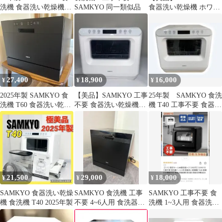
洗機 食器洗い乾燥機
SAMKYO 同一類似品
食器洗い乾燥機 ホワイ
T60(福岡市引き取り限
ト
定)
27,400
18,900
16,000
¥
¥
¥
2025年製 SAMKYO 食
【美品】SAMKYO 工事
25年製 SAMKYO 食洗
洗機 T60 食器洗い乾燥
不要 食器洗い乾燥機
機 T40 工事不要 食器洗
機 工事不要 タンク式
T40 ホワイト 白 食洗機
い乾燥機 1〜3人用
21,500
29,000
18,000
¥
¥
¥
SAMKYO 食器洗い乾燥
SAMKYO 食洗機 工事
SAMKYO 工事不要 食
機 食洗機 T40 2025年製
不要 4~6人用 食洗器家
洗機 1~3人用 食器洗い
庭用 T80
乾燥機