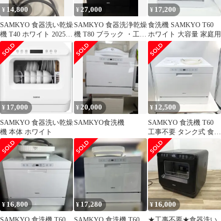
14,800
27,000
17,200
¥
¥
¥
SAMKYO 食器洗い乾燥
SAMKYO 食器洗浄乾燥
食洗機 SAMKYO T60
機 T40 ホワイト 2025年
機 T80 ブラック ・工事
ホワイト 大容量 家庭用
製
不要 ・4~6人用
17,000
20,000
12,500
¥
¥
¥
SAMKYO 食器洗い乾燥
SAMKYO食洗機
SAMKYO 食洗機 T60
機 本体 ホワイト
工事不要 タンク式 食器
洗い乾燥機 2024年製
16,800
17,280
16,000
¥
¥
¥
SAMKYO 食洗機 T60
SAMKYO 食洗機 T60
★工事不要★食器洗い