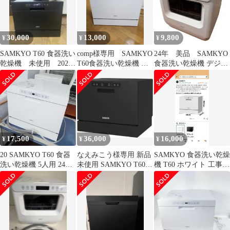
30,000
13,000
9,800
¥
¥
¥
SAMKYO T60 食器洗い
comp様専用 SAMKYO
24年 美品 SAMKYO
乾燥機 未使用 2025
T60食器洗い乾燥機 ホ
食器洗い乾燥機 デジタ
年製
ワイト2022年製大人数
ル表示
用
17,500
36,000
16,000
¥
¥
¥
20 SAMKYO T60 食器
なえみこう様専用 新品
SAMKYO 食器洗い乾燥
洗い乾燥機 5人用 24年
未使用 SAMKYO T60
機 T60 ホワイト 工事不
製 工事不要
食器洗浄乾燥機 食洗機
要2~5人用