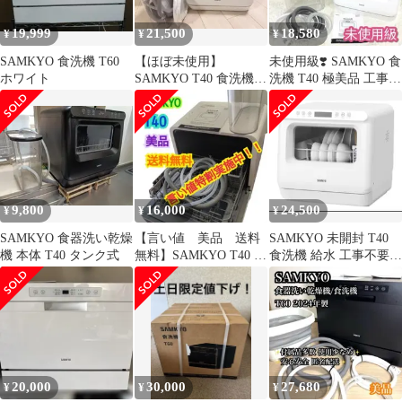
19,999
21,500
18,580
¥
¥
¥
SAMKYO 食洗機 T60
【ほぼ未使用】
未使用級❣️ SAMKYO 食
ホワイト
SAMKYO T40 食洗機
洗機 T40 極美品 工事不
2026年モデル 1度乾燥
要
機能のみ使用
9,800
16,000
24,500
¥
¥
¥
SAMKYO 食器洗い乾燥
【言い値 美品 送料
SAMKYO 未開封 T40
機 本体 T40 タンク式
無料】SAMKYO T40 食
食洗機 給水 工事不要
器洗乾燥機 工事不要
水道直結 タンク式対応
20,000
30,000
27,680
¥
¥
¥