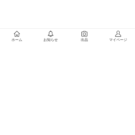
メルカリについて
ホーム
お知らせ
出品
マイページ
会社概要（運営会社）
採用情報
プレスリリース
公式ブログ
プレスキット
メルカリUS
メルカリShops
m department（エムデパ）
ヘルプ
ヘルプセンター（ガイド・お問い合わせ）
メルカリShopsでショップを開設する
メルカリShops ショップ管理画面にログイン
メルカリShops出店者向けガイド
お問い合わせ一覧