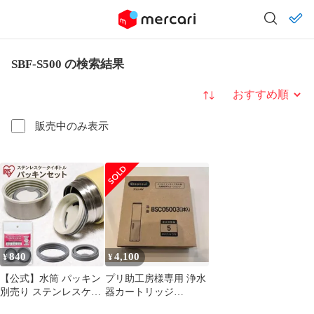
SBF-S500 の検索結果
並び替え
販売中のみ表示
840
4,100
¥
¥
【公式】水筒 パッキン
プリ助工房様専用 浄水
別売り ステンレスケー
器カートリッジ
タイボトルパッキンセ
BSC05003 3本