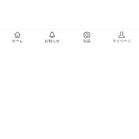
メルカリについて
ホーム
お知らせ
出品
マイページ
会社概要（運営会社）
採用情報
プレスリリース
公式ブログ
プレスキット
メルカリUS
メルカリShops
m department（エムデパ）
ヘルプ
ヘルプセンター（ガイド・お問い合わせ）
メルカリShopsでショップを開設する
メルカリShops ショップ管理画面にログイン
メルカリShops出店者向けガイド
お問い合わせ一覧