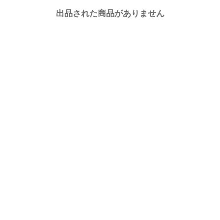
出品された商品がありません