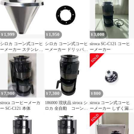
SC-C121
1,999
1,950
3,000
¥
¥
¥
シロカ コーン式コーヒ
シロカ コーン式コーヒ
siroca SC-C121 コーヒ
ーメーカー ステンレス
ーメーカー ドリッパー
ーメーカー
フィルター SC-
ふた SC-C111LD 対応型
C122SF(対応型番:SC-
番:SC-C111/SC-
C111/SC-C121/SC-
C121/C122/C123
C122/SC-C112/SC-
C124/SC-C125)
7,980
7,300
800
¥
¥
¥
siroca コーヒーメーカ
186000 現状品 siroca シ
siroca コーン式コーヒ
ー SC-C121 本体
ロカ 全自動 コーン式
ーメーカー しずく漏れ
ミル 2021年製 SC-
防止弁一式
C121