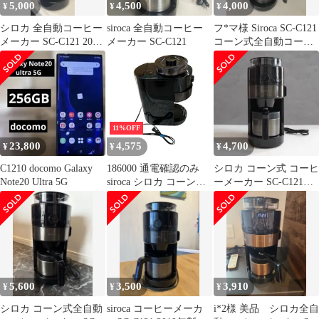
5,000
4,500
4,000
¥
¥
¥
シロカ 全自動コーヒー
siroca 全自動コーヒー
フ*マ様 Siroca SC-C121
メーカー SC-C121 2022
メーカー SC-C121
コーン式全自動コーヒ
年式
ーメーカー
11%OFF
23,800
4,575
4,700
¥
¥
¥
C1210 docomo Galaxy
186000 通電確認のみ
シロカ コーン式 コーヒ
Note20 Ultra 5G
siroca シロカ コーン式
ーメーカー SC-C121
全自動コーヒーメーカ
2020年製 サーバー2種
ー SC-C121
5,600
3,500
3,910
¥
¥
¥
シロカ コーン式全自動
siroca コーヒーメーカ
i*2様 美品 シロカ全自