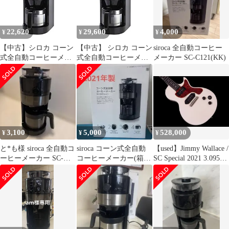
22,620
29,600
4,000
¥
¥
¥
【中古】シロカ コーン
【中古】 シロカ コーン
siroca 全自動コーヒー
式全自動コーヒーメー
式全自動コーヒーメー
メーカー SC-C121(KK)
カー [真空二重ステン
カー 真空二重ステンレ
レスサーバー/予約タイ
スサーバー 予約タイマ
マー/自動計量] SC-
ー 自動計量 SC-C121
C121
3,100
5,000
528,000
¥
¥
¥
と*も様 siroca 全自動コ
siroca コーン式全自動
【used】Jimmy Wallace /
ーヒーメーカー SC-
コーヒーメーカー(箱あ
SC Special 2021 3.095kg
C121
り/説明書あり)
#JWSC121【TONIQ横
浜】