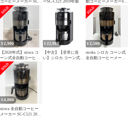
コーヒーメーカー SC-
ーSC-C121 2019年製
動コーヒーメーカーSC‐
C121
C121 ミル タイマー付
2,900
22,980
2,500
¥
¥
¥
【2020年式】siroca コ
【中古】【非常に良
siroka シロカ コーン式
ーン式全自動コーヒー
い】シロカ コーン式全
全自動コーヒーメーカ
メーカー SC-C121
自動コーヒーメーカー
ー SC-C121 使用感有
[真空二重ステンレスサ
ーバー/予約タイマー/自
動計量] SC-C121
4,800
¥
siroca 全自動コーヒー
メーカー SC-C121 2020
年製