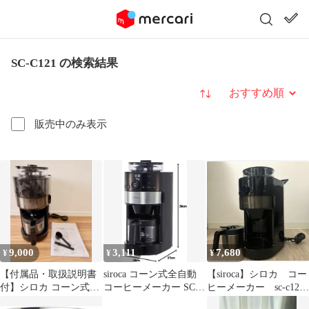
SC-C121 の検索結果
並び替え
販売中のみ表示
9,000
3,111
7,680
¥
¥
¥
【付属品・取扱説明書
siroca コーン式全自動
【siroca】シロカ コー
付】シロカ コーン式全
コーヒーメーカー SC-
ヒーメーカー sc-c121
自動コーヒーメーカー
C111
コーヒーマシーン