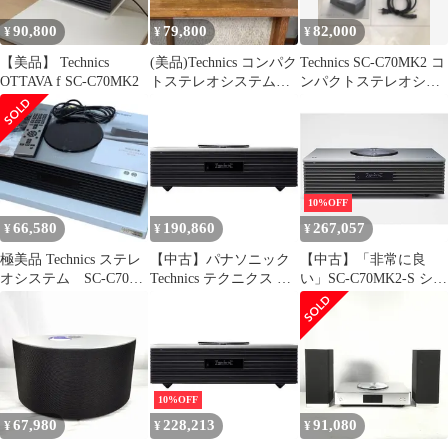
90,800
79,800
82,000
¥
¥
¥
【美品】 Technics
(美品)Technics コンパク
Technics SC-C70MK2 コ
OTTAVA f SC-C70MK2
トステレオシステム
ンパクトステレオシス
C70MK2-Kブラック
テム 本体
10%OFF
66,580
190,860
267,057
¥
¥
¥
極美品 Technics ステレ
【中古】パナソニック
【中古】「非常に良
オシステム SC-C70
Technics テクニクス プ
い」SC-C70MK2-S シル
TAOCボード付
レミアムクラス コンパ
バー Technics OTTAVA f
クト ステレオシステム
Ottava f（オッターヴァ
フォルテ）SC-C70-
S【国内正規品】
10%OFF
67,980
228,213
91,080
¥
¥
¥