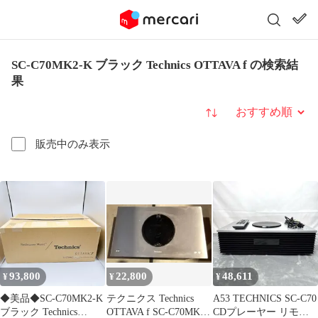
SC-C70MK2-K ブラック Technics OTTAVA f の検索結
果
並び替え
販売中のみ表示
93,800
22,800
48,611
¥
¥
¥
◆美品◆SC-C70MK2-K
テクニクス Technics
A53 TECHNICS SC-C70
ブラック Technics
OTTAVA f SC-C70MK2
CDプレーヤー リモコ