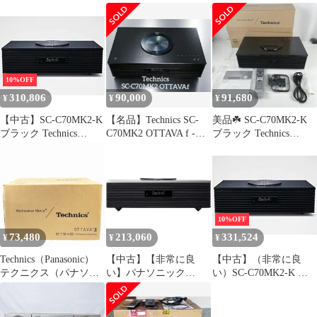
OTTAVA f
ジャンク
ン付き
10%OFF
310,806
90,000
91,680
¥
¥
¥
【中古】SC-C70MK2-K
【名品】Technics SC-
美品☘️ SC-C70MK2-K
ブラック Technics
C70MK2 OTTAVA f -
ブラック Technics
OTTAVA f
K(ブラック)
OTTAVA f
10%OFF
73,480
213,060
331,524
¥
¥
¥
Technics（Panasonic）
【中古】【非常に良
【中古】（非常に良
テクニクス（パナソニ
い】パナソニック
い）SC-C70MK2-K ブ
ック） スピーカー ステ
Technics テクニクス プ
ラック Technics
レオスピーカー
レミアムクラス コンパ
OTTAVA f
OTTAVA S SC-C50-K
クト ステレオシステム