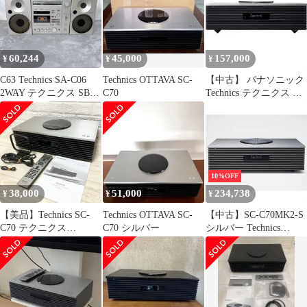
Ottava f（オッターヴァ
フォルテ）SC-C70-
S【国内正規品】
60,244
45,000
157,000
¥
¥
¥
C63 Technics SA-C06
Technics OTTAVA SC-
【中古】 パナソニック
2WAY テクニクス SB-
C70
Technics テクニクス プ
F07
レミアムクラス コンパ
クト ステレオシステム
Ottava f（オッターヴァ
フォルテ）SC-C70-S
10%OFF
38,000
51,000
234,738
¥
¥
¥
【美品】Technics SC-
Technics OTTAVA SC-
【中古】SC-C70MK2-S
C70 テクニクス
C70 シルバー
シルバー Technics
OTTAVA f コンパクト
OTTAVA f
ステレオシステム CD
コンポ 高級オーディオ
リモコン 取扱説明書 付
属品完備 パナソニック