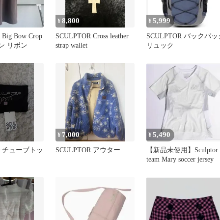
8,800
5,999
¥
¥
Big Bow Crop
SCULPTOR Cross leather
SCULPTOR バックパッ
ウン リボン
strap wallet
リュック
7,000
5,490
¥
¥
OR:チューブトッ
SCULPTOR アウター
【新品未使用】Sculptor
team Mary soccer jersey