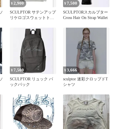
2,900
7,500
¥
¥
ソ
SCULPTOR サテンアップ
SCULPTORスカルプター
リケロゴスウェットトレ
Cross Hair On Strap Wallet
ーナー
7,500
3,666
¥
¥
ソ
SCULPTOR リュック バ
sculptor 迷彩クロップドT
ックパック
シャツ