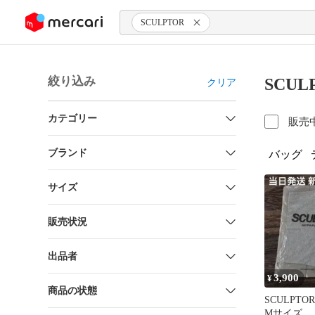
ンツにスキップ
SCULPTOR
絞り込み
SCU
クリア
カテゴリー
販売
ブランド
バッグ
サイズ
販売状況
出品者
3,900
¥
商品の状態
SCULPT
Mサイズ