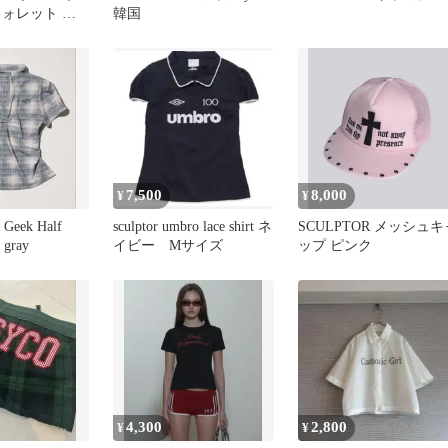
ウォレット ホ
韓国
LPTOR風
7,500
8,000
¥
¥
Geek Half
sculptor umbro lace shirt ネ
SCULPTOR メッシュキ
 gray
イビー Mサイズ
ップ ピンク
4,300
2,800
¥
¥