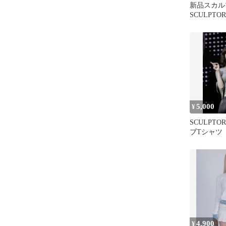
新品スカ
SCULPT
ツ S
5,000
¥
SCULPT
ブTシャツ
4,900
¥