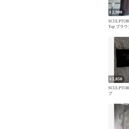
2,900
¥
SCULPTOR 
Top ブラ
3,850
¥
SCULPT
プ