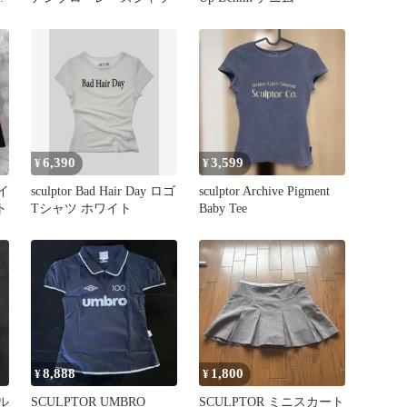
6,390
3,599
¥
¥
イ
sculptor Bad Hair Day ロゴ
sculptor Archive Pigment
ト
Tシャツ ホワイト
Baby Tee
8,888
1,800
¥
¥
ル
SCULPTOR UMBRO
SCULPTOR ミニスカート