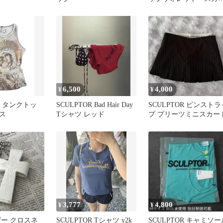
プター
6,500
4,000
¥
¥
OR タンクトッ
SCULPTOR Bad Hair Day
SCULPTOR ピンストラ
ス
Tシャツ レッド
プ プリーツミニスカー
3,777
4,800
¥
¥
ザー クロスネ
SCULPTOR Tシャツ y2k
SCULPTOR キャミソー