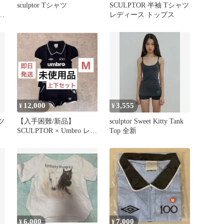
sculptor Tシャツ
SCULPTOR 半袖 Tシャツ
シャ
レディース トップス
12,000
3,555
¥
¥
ツ
【入手困難/新品】
sculptor Sweet Kitty Tank
SCULPTOR × Umbro レー
Top 全新
スシャツ＆パンツ M
6,000
7,000
¥
¥