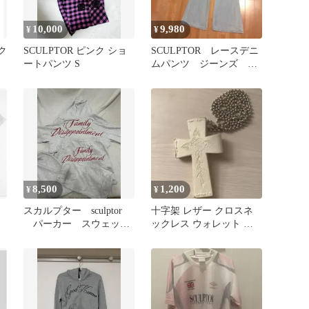
10,000
9,980
¥
¥
ク
SCULPTOR ピンク ショ
SCULPTOR レースデニ
ートパンツ S
ムパンツ ジーンズ S
サイズ
8,500
1,200
¥
¥
スカルプター sculptor
十字架 レザー クロスネ
パーカー スウェット
ックレス ウォレット ホ
セットアップ
ワイト SCULPTOR風