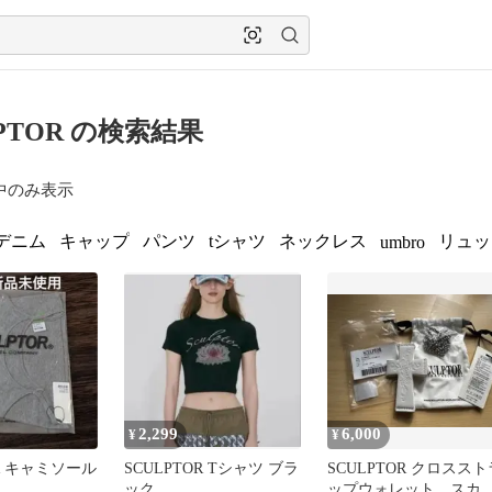
LPTOR の検索結果
中のみ表示
デニム
キャップ
パンツ
tシャツ
ネックレス
リュッ
umbro
2,299
6,000
¥
¥
OR キャミソール
SCULPTOR Tシャツ ブラ
SCULPTOR クロススト
ック
ップウォレット スカ