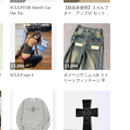
SCULPTOR Sheriff Cut
【新品未使用】スカルプ
Out Tee
ター アンブロ セットア
ップ ブルー M アップの
み
5,800
1,800
¥
¥
T
SCULP tops S
ダメージデニム y2k スト
リートヴィンテージ 平成
ギャル SCULPTOR