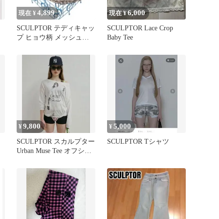
4,899
6,000
現在 ¥
現在 ¥
SCULPTOR テディキャッ
SCULPTOR Lace Crop
プ ヒョウ柄 メッシュキ
Baby Tee
ャップ レオパード
9,800
5,000
¥
¥
SCULPTOR スカルプター
SCULPTOR Tシャツ
Urban Muse Tee オフショ
ル ロンT