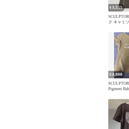
3,555
¥
SCULPT
ク キャミ
ン M
4,800
¥
SCULPTOR 
Pigment Bab