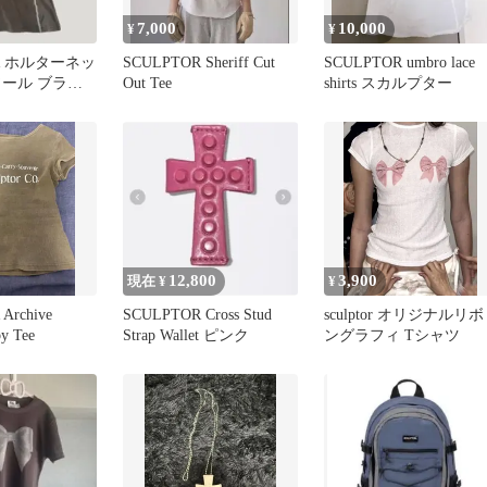
7,000
10,000
¥
¥
OR ホルターネッ
SCULPTOR Sheriff Cut
SCULPTOR umbro lace
ソール ブラウ
Out Tee
shirts スカルプター
12,800
3,900
現在 ¥
¥
Archive
SCULPTOR Cross Stud
sculptor オリジナルリボ
y Tee
Strap Wallet ピンク
ングラフィ Tシャツ