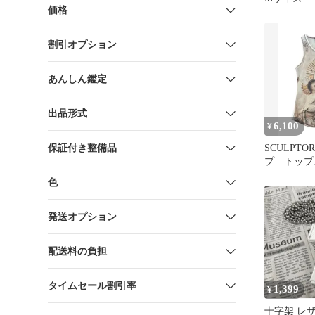
価格
割引オプション
あんしん鑑定
出品形式
6,100
¥
保証付き整備品
SCULPT
プ トップ
色
発送オプション
配送料の負担
タイムセール割引率
1,399
¥
十字架 レ