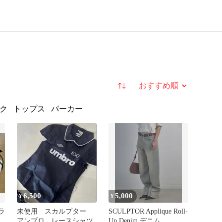
並び替え
ク
トップス
パーカー
6,500
5,000
¥
¥
ラ
未使用 スカルプター
SCULPTOR Applique Roll-
ル
アンブロ レースシャツ
Up Denim デニム