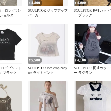
4,800
4,000
¥
¥
r 長袖 ロングTシ
SCULPTOR ジップアップ
SCULPTOR 長袖カット
ショルダー
パーカー
ー ブラック
5,500
4,100
¥
¥
OR ロゴプリント
SCULPTOR lace crop baby
SCULPTOR 長袖カット
ツ ブラック
tee ライトピンク
ー ラグラン