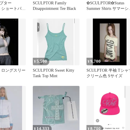
ルプター
SCULPTOR Family
✿SCULPTOR✿Status
OR ショートパン
Disappointment Tee Black
Summer Shirts サマー
ツ
5,500
9,700
¥
¥
OR ロングスリー
SCULPTOR Sweet Kitty
SCULPTOR 半袖 Tシャ
Tank Top Mint
クリーム色 Sサイズ
14,333
8,700
¥
¥