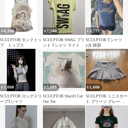
6,100
7,500
3,777
¥
¥
¥
SCULPTOR タンクトッ
SCULPTOR SWAG プリ
SCULPTOR Tシャツ
プ トップス
ント Tシャツ ライトイ
y2k 韓国
エロー S
5,000
5,800
1,600
¥
¥
¥
SCULPTOR ロングスリ
SCULPTOR Sheriff Cut
SCULPTOR ミニスカー
ーブTシャツ
Out Tee
ト プリーツ グレー ス
トライプ