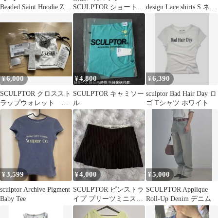
Beaded Saint Hoodie Zip-
SCULPTOR ショートパ
design Lace shirts S ネイ
Up
ンツ S
ビー
6,000
4,800
6,390
¥
¥
¥
SCULPTOR クロススト
SCULPTOR キャミソー
sculptor Bad Hair Day ロ
ラップウォレット ス
ル
ゴ Tシャツ ホワイト
カルプター
3,599
4,000
5,000
¥
¥
¥
sculptor Archive Pigment
SCULPTOR ピンストラ
SCULPTOR Applique
Baby Tee
イプ プリーツミニスカ
Roll-Up Denim デニム
ート