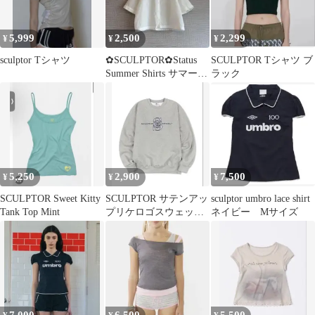
5,999
2,500
2,299
¥
¥
¥
sculptor Tシャツ
✿SCULPTOR✿Status
SCULPTOR Tシャツ ブ
Summer Shirts サマーシ
ラック
ャツ
5,250
2,900
7,500
¥
¥
¥
SCULPTOR Sweet Kitty
SCULPTOR サテンアッ
sculptor umbro lace shirt
Tank Top Mint
プリケロゴスウェット
ネイビー Mサイズ
トレーナー