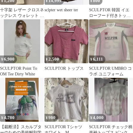
1,200
14,999
800
¥
¥
¥
十字架 レザー クロスネ
sclpter wet sheer ter
SCULPTOR 韓国 イエ
ックレス ウォレット ホ
ローフード付きトップ
ワイト SCULPTOR風
ス
6,900
2,500
6,111
¥
¥
¥
SCULPTOR Point To
SCULPTOR トップス
SCULPTOR UMBRO コ
OM Tee Dirty White
ラボ ユニフォーム
4,780
980
4,000
¥
¥
¥
【裁断済】スカルプタ
SCULPTOR Tシャツ
SCULPTOR チェック柄
ーのための美術解剖学
ホワイト M
半袖トップス ピンク