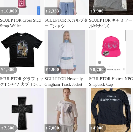
16,000
2,333
3,900
¥
¥
¥
SCULPTOR Cross Stud
SCULPTOR スカルプタ
SCULPTOR キャミソー
Strap Wallet
ー Tシャツ
ルMサイズ
1,800
4,900
8,700
¥
¥
¥
SCULPTOR グラフィッ
SCULPTOR Heavenly
SCULPTOR Hottest NPC
クTシャツ 犬プリント
Gingham Track Jacket
Snapback Cap
オーバーサイズ 黒 韓国
7,500
7,000
4,000
¥
¥
¥