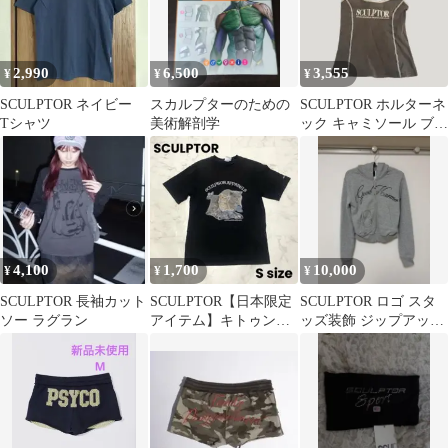
2,990
6,500
3,555
¥
¥
¥
SCULPTOR ネイビー
スカルプターのための
SCULPTOR ホルターネ
Tシャツ
美術解剖学
ック キャミソール ブラ
ウン M
4,100
1,700
10,000
¥
¥
¥
SCULPTOR 長袖カット
SCULPTOR【日本限定
SCULPTOR ロゴ スタ
ソー ラグラン
アイテム】キトゥンボ
ッズ装飾 ジップアップ
クシーＴシャツ
パーカー グレー