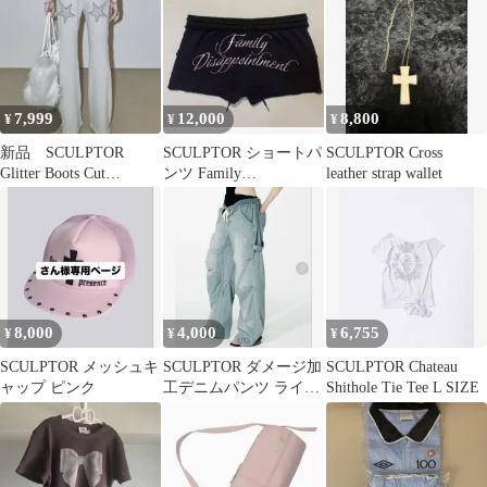
7,999
12,000
8,800
¥
¥
¥
新品 SCULPTOR
SCULPTOR ショートパ
SCULPTOR Cross
Glitter Boots Cut
ンツ Family
leather strap wallet
Sweatpants
Disappointment
8,000
4,000
6,755
¥
¥
¥
SCULPTOR メッシュキ
SCULPTOR ダメージ加
SCULPTOR Chateau
ャップ ピンク
工デニムパンツ ライト
Shithole Tie Tee L SIZE
インディゴブルー
SMALL