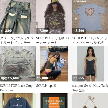
1,800
7,200
5,500
¥
¥
¥
ダメージデニム y2k ス
SCULPTOR カモ柄 パ
SCULPTOR Tシャツ ラ
トリートヴィンテージ
ーカー カーキ
イトブルー ウサギ柄
平成ギャル SCULPTOR
M
5,600
5,800
3,555
現在 ¥
¥
¥
SCULPTOR Lace Crop
SCULP tops S
sculptor Sweet Kitty Tank
Baby Tee
Top 全新