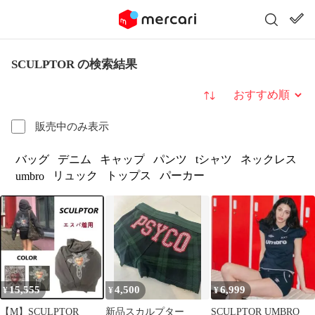
SCULPTOR の検索結果
並び替え
販売中のみ表示
バッグ
デニム
キャップ
パンツ
tシャツ
ネックレス
リュック
トップス
パーカー
umbro
15,555
4,500
6,999
¥
¥
¥
【M】SCULPTOR
新品スカルプター
SCULPTOR UMBRO