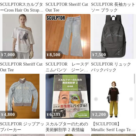
SCULPTORスカルプタ
SCULPTOR Sheriff Cut
SCULPTOR 長袖カット
ーCross Hair On Strap
Out Tee
ソー ブラック
Wallet
7,000
8,500
7,500
¥
¥
¥
SCULPTOR Sheriff Cut
SCULPTOR レースデ
SCULPTOR リュック
Out Tee
ニムパンツ ジーン
バックパック
ズ Sサイズ
4,800
6,333
2,200
¥
¥
¥
SCULPTOR ジップアッ
スカルプターのための
【SCULPTOR】
プパーカー
美術解剖学 2 表情編
Metallic Serif Logo Tee
ブラウン