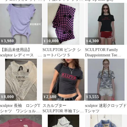
字架 ミント
ク
3,980
10,000
4,300
¥
¥
¥
【新品未使用品】
SCULPTOR ピンク シ
SCULPTOR Family
sculptor レディース s
ョートパンツ S
Disappointment Tee
サイズ
Black
8,000
2,680
3,555
¥
¥
¥
sculptor 長袖 ロングT
スカルプター
sculptor 迷彩クロップド
シャツ ワンショルダ
SCULPTOR 半袖 Tシャ
Tシャツ
ー
ツ チャコールグレー
韓国