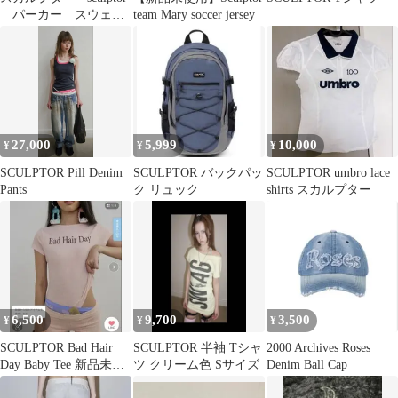
パーカー スウェッ
team Mary soccer jersey
トセットアップ
27,000
5,999
10,000
¥
¥
¥
SCULPTOR Pill Denim
SCULPTOR バックパッ
SCULPTOR umbro lace
Pants
ク リュック
shirts スカルプター
6,500
9,700
3,500
¥
¥
¥
SCULPTOR Bad Hair
SCULPTOR 半袖 Tシャ
2000 Archives Roses
Day Baby Tee 新品未使
ツ クリーム色 Sサイズ
Denim Ball Cap
用 完売品