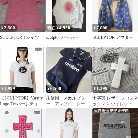
2,500
4,950
7,000
¥
現在 ¥
¥
SCULPTOR Tシャツ
sculptor パーカー
SCULPTOR アウター
1,999
6,500
1,399
¥
¥
¥
【SCULPTOR】Varsity
未使用 スカルプタ
十字架 レザー クロスネ
Logo Teeバーシティロ
ー アンブロ レース
ックレス ウォレット ホ
ゴT ホワイトS
シャツ
ワイト SCULPTOR風