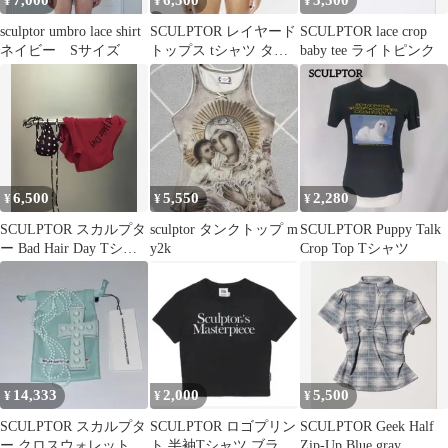
7,000
6,500
5,500
¥
¥
¥
sculptor umbro lace shirt
SCULPTOR レイヤード
SCULPTOR lace crop
ネイビー Sサイズ
トップス tシャツ タン
baby tee ライトピンク
クトップ セット チャコ
ール
6,500
5,550
2,280
¥
¥
¥
SCULPTOR スカルプタ
sculptor タンクトップ m
SCULPTOR Puppy Talk
ー Bad Hair Day Tシャ
y2k
Crop Top Tシャツ
ツ レッド
14,333
2,000
5,500
¥
¥
¥
SCULPTOR スカルプタ
SCULPTOR ロゴプリン
SCULPTOR Geek Half
ー クロスウォレット 十
ト 半袖Tシャツ ブラッ
Zip-Up Blue gray