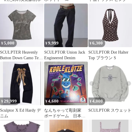
5,000
9,999
6,300
¥
¥
¥
SCULPTER Heavenly
SCULPTOR Union Jack
SCULPTOR Dot Halter
Button Down Camo Tee
Engineered Denim
Top ブラウン S
M
29,999
4,600
4,000
¥
¥
¥
Sculptor X Ed Hardy デ
なんちゃって彫刻家
SCULPTOR スウェット
ニム
ボードゲーム 日本語
説明書付き