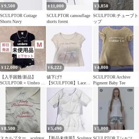
9,500
11,000
3,850
¥
¥
¥
SCULPTOR Cottage
SCULPTOR camouflage
SCULPTOR:チューブト
Shorts Navy
shorts forest
ップ
12,000
6,222
4,800
¥
¥
¥
【入手困難/新品】
値下げ‼️
SCULPTOR Archive
SCULPTOR × Umbro レ
【SCULPTOR】Lace
Pigment Baby Tee
ースシャツ＆パンツ M
Crop Baby Tee 半袖Tシ
ャツ
8,500
5,490
5,000
¥
¥
¥
スカルプター sculptor
【新品未使用】Sculptor
SCULPTOR Tシャツ