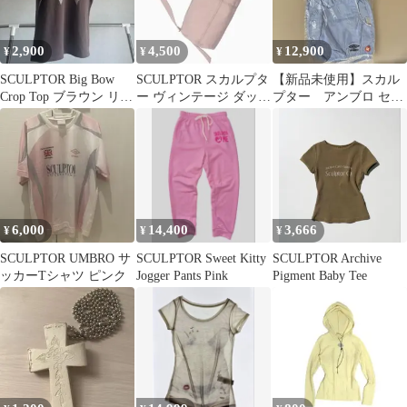
2,900
4,500
12,900
¥
¥
¥
SCULPTOR Big Bow
SCULPTOR スカルプタ
【新品未使用】スカル
Crop Top ブラウン リボ
ー ヴィンテージ ダッフ
プター アンブロ セッ
ン
ルバッグ ピンク
トアップ ブルー M 2
点セット
6,000
14,400
3,666
¥
¥
¥
SCULPTOR UMBRO サ
SCULPTOR Sweet Kitty
SCULPTOR Archive
ッカーTシャツ ピンク
Jogger Pants Pink
Pigment Baby Tee