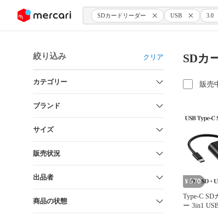
ンツにスキップ
SDカードリーダー
USB
3.0
絞り込み
SDカード
クリア
カテゴリー
販売
ブランド
サイズ
販売状況
出品者
570
¥
Type-C 
商品の状態
ー 3in1 US
機能 高速