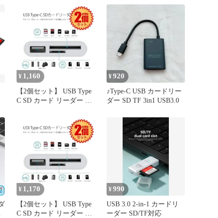
1,160
920
¥
¥
【2個セット】 USB Type
♪Type-C USB カードリー
C SD カード リーダー ポ
ダー SD TF 3in1 USB3.0
リ
ータブル タイプC カメラ
Mac Book Pro 等 USB-C
デバイス 対応 3in1 ライ
ター MicroSD TF USB2.0
マルチ 3IN1READER
1,170
990
¥
¥
ーダ
【2個セット】 USB Type
USB 3.0 2-in-1 カードリ
カ
C SD カード リーダー ポ
ーダー SD/TF対応