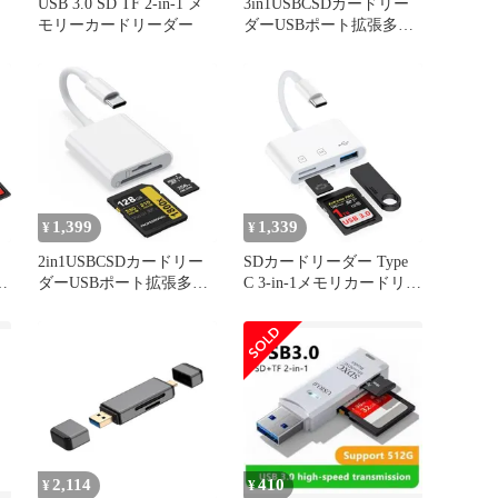
カ
USB 3.0 SD TF 2-in-1 メ
3in1USBCSDカードリー
モリーカードリーダー
ダーUSBポート拡張多機
能MicroSD/SDカー
ド/UHS-Iカード専用高速
双方向転送OTGタイプC
カードリーダー
MacWindowsAndroid端末
に対応
1,399
1,339
¥
¥
2in1USBCSDカードリー
SDカードリーダー Type
ー
ダーUSBポート拡張多機
C 3-in-1メモリカードリー
タ
能MicroSD/SDカー
ダー USB/SD/TF変換アダ
メ
ド/UHS-Iカード専用高速
プタ USB 3.0/USB-C カー
高
双方向転送タイプCカー
ドリーダー 0TG機能 設定
ドリーダーMacWi
不要 写真/ビデオ 高速伝
送 双方向転送 カメラリ
ーダー iPhone16/15/タイ
プC ...
2,114
410
¥
¥