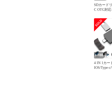
SDカードリー
C OTG対応 2
MicroSD 
対応Andr
ン/タブレ
ソコン/MacB
PC
800
¥
4 IN 1
IOS/Type-c