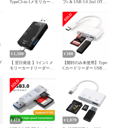
TypeC3-in-1メモリカード
プc & USB 3.0 2in1 OTG
リーダーUSB/SD/TF変換
対応 マイクロSDカード
アダプタUSB3.0/USB-Cカ
リーダー 2枚カード同時
ードリーダー0TG機能設
読書 高速転送 小型 軽量
定不要写真
type-c usb-Aポート 2TBま
で大容量カードに対応
Android スマホ iPhone
17・1 ...
1,500
380
¥
¥
プ
【 翌日発送 】3イン1 メ
【開封のみ未使用】Type-
モリーカードリーダー
Cカードリーダー USB 3.0
USB 3.0
対応 No.13
410
1,879
¥
¥