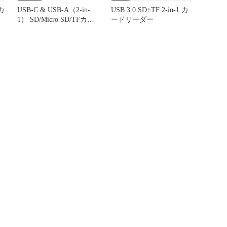
カ
USB-C & USB-A（2-in-
USB 3.0 SD+TF 2-in-1 カ
1） SD/Micro SD/TFカー
ードリーダー
U
ドリーダー USB3.2 Gen1
超高速転送200Mb/s アル
ミニウム合金ハウジング
ラ
デュアルスロット
用
Android スマホ タブレッ
ト、MacBook、Windows
...