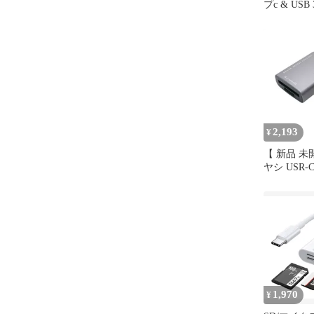
プc & USB 3
対応 マイ
リーダー 
読書 5Gbp
USB-C U
型 軽量 2
ードに対応 A
ートフォン i
2,193
¥
【 新品 未
ヤシ USR-C
USB3.2Gen
カードリー
ケーブル長
［USB3.0
レット対応］
CSD1/DS
料
1,970
¥