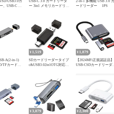
SD/USB3.0カ
USB-C 3.0 カードリーダ
2-in-1 多機能 USB 3.0 
USB-C to
ー 3in1 メモリカードリー
ードリーダー 1PS
SDXC SDHC
ダー SD
TG USBメモリ
Type C
uawei、タブレ
プトップ、
k用「白い」
1,519
1,879
¥
¥
B-A(2-in-1)
SDカードリーダータイプ
【2024MFi正規認証品】
 SD/TFカードリ
c&USB3.02in1OTG対応マ
USB-CSDカードリーダ
.2 Gen1 超高
イクロSDカードリーダー
3in1マルチ変換アダプ
b/s アルミニ
2枚カード同時読書高速
OTG機能Type-CUSBカ
ウジング デュ
転送小型軽量type-cusb-A
ラアダプタ写真/ビデオ
Android ス
ポート2T
速転送高速双
レット、
Windows PCに
3,079
2,300
¥
¥