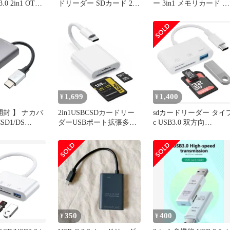
.0 2in1 OTG
ドリーダー SDカード 2 to
ー 3in1 メモリカード 高
クロSDカード
USB-A/USB-C 3.0 Micro
速データ転送
2枚カード同時
SDアダプター SD/Micro
s 高速転送
SD/TF/SDHC/SDXC/MMC
SB-Aポート 小
/UHS-I 2TBまで大容量カ
TBまで大容量カ
ードに対応 Windows
ndroid スマ
MacBook PU
Phone
1,699
1,400
¥
¥
開封 】 ナカバ
2in1USBCSDカードリー
sdカードリーダー タイ
SD1/DS
ダーUSBポート拡張多機
c USB3.0 双方向
1 USB Type-C
能MicroSD/SDカー
TF/SD/USB-A全ポート
ダー アルミ製
ド/UHS-Iカード専用高速
6cmタイプ
双方向転送タイプCカー
 /スマホ・タブ
ドリーダー
 USR-
MacWindowsAndroid端末
 未使用 送料無
に対応
350
400
¥
¥