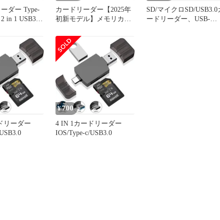
ダー Type-
カードリーダー【2025年
SD/マイクロSD/USB3.0
 in 1 USB3.0
初新モデル】メモリカー
ードリーダー、USB-
高速伝送5Gbps
ドリーダーUSB/Type-
CtoMicroSDSDXCSDHC
oidスマートフォ
C/MicroUSBSDカードリ
SB3.0OTGUSBメモリア
ット/ノートパ
ーダー3in1多機能
ダプタTFTypeCGalaxy、
ook/Windows
USB3.0/SD/T
Huawei、タブレット、
ップトップ、MacBook
「白い」
700
¥
カードリーダー
4 IN 1カードリーダー
/USB3.0
IOS/Type-c/USB3.0