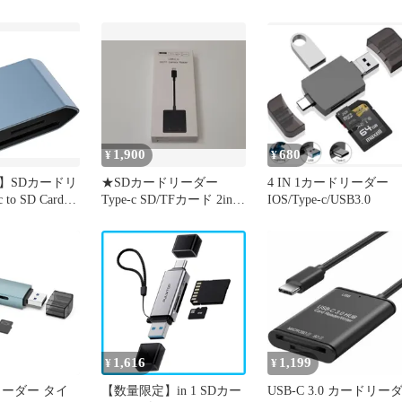
in-1
ードリーダー 高速デー
転送 OTG機能付き Micr
SD/SDカードリーダー
SDHC/SDXC/SD/Micro
SDHC/Micro
SDXC/MMC/RS-MMC 
ー
1,900
680
¥
¥
】SDカードリ
★SDカードリーダー
4 IN 1カードリーダー
to SD Card
Type-c SD/TFカード 2in1
IOS/Type-c/USB3.0
タイプc OTG機能
SD/TFカードリーダー usb
タ転送
c to SD Card USB3.0 OTG
機能 双方向データ転送
hone15/iPad
k/Chromebook/
スマホなどUSB
1,616
1,199
¥
¥
リーダー タイ
【数量限定】in 1 SDカー
USB-C 3.0 カードリー