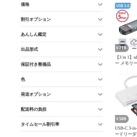
価格
割引オプション
あんしん鑑定
718
¥
出品形式
【3 in 1
ー メモリ
保証付き整備品
ー tfカー
容Type-C Mi
色
多機能 設定
能付 SD/
スク高速転
発送オプション
耐久
配送料の負担
500
¥
タイムセール割引率
USB-C 3-
ードリーダー 