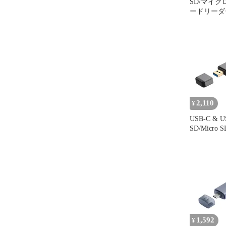
SD/マイクロ
ードリーダー、
Micro SD 
USB3.0 O
アダプタ TF 
Galaxy、H
ット、ラッ
MacBoo
2,110
¥
USB-C & US
SD/Micro
ーダー USB3
速転送200M
ウム合金ハ
アルスロット 
マホ タブ
MacBook、
適
1,592
¥