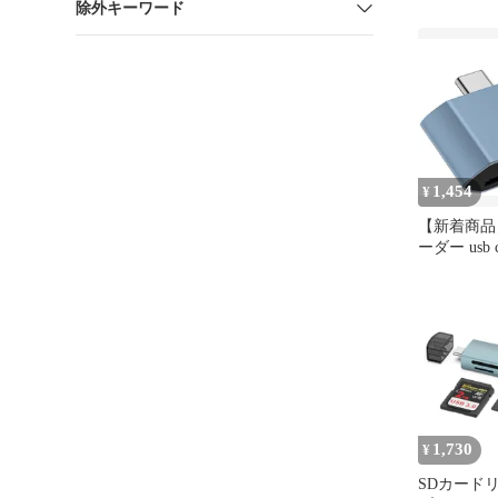
除外キーワード
1,454
¥
【新着商品
ーダー usb c 
USB3.0 
双方向デー
iPhone17/
iPhone16/iP
Pro/MacBoo
Android
1,730
¥
SDカード