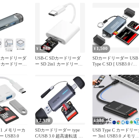
1,080
1,500
¥
¥
】sdカードリーダ
USB-C SDカードリーダ
SDカードリーダー USB
ーカードリーダ
ー SD 2in1 カードリーダ
Type C SD [ USB3.0 /
ド リーダー 兼
ー 双方向
Type C / 3-in-1 ] カード
cro USB 3.0
ーダー
不要 OTG機
TFカード/Uディ
送 超小型 高
2,970
980
¥
¥
in-1 メモリーカ
SDカードリーダー type
USB Type C カードリ
USB3.0
C/USB 3.0 超高速転送 2-
ー 3in1 USB3.0 メモリ