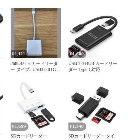
タ
ータブル タイプC カメラ
o
Mac Book Pro 等 USB-C
デバイス 対応 3in1 ライ
ター MicroSD TF USB2.0
マルチ 3IN1READER
カ
1,111
1,600
¥
¥
268L422 sdカードリーダ
USB 3.0 HUB カードリー
ー タイプc USB3.0 0TG機
ダー Type-C対応
能 2in1
1,699
1,340
¥
¥
ダ
SDカードリーダー
SDカードリーダー タイ