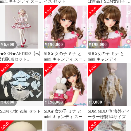
mini キャンディ スーパ
イズ セット
ぼ新品】SDM女の子 サ
ードルフィー ドール
キ 10周年記念Ver. ドー
ル
6,600
190,000
198,000
¥
¥
¥
★SEN★AF11052【zs】
SDGr 女の子 ミナ と
SDGr女の子 ミナ と
洋服6点セット
mini キャンディ スーパ
mini キャンディ
（MSD）
ードルフィー ドール
4,800
198,000
9,800
¥
¥
¥
SDM 少女 衣装 セット
SDGr 女の子 ミナ と
SDM MDD 他 海外ディ
mini キャンディ スーパ
ーラー様製1/4サイズド
ードルフィー 新品未
ール用アウトフィット
開封