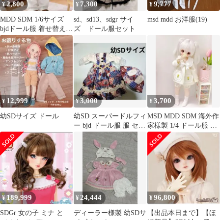
2,800
7,300
9,777
¥
¥
¥
MDD SDM 1/6サイズ
sd、sd13、sdgr サイ
msd mdd お洋服(19)
bjdドール服 着せ替え
ズ ドール服セット
人形服
12,999
3,000
3,700
¥
¥
¥
幼SDサイズ ドール
幼SD スーパードルフィ
MSD MDD SDM 海外作
ー bjd ドール服 服 セッ
家様製 1/4 ドール服 セ
ト
ット ドレス 5
189,999
24,444
96,800
¥
¥
¥
SDGr 女の子 ミナ と
ディーラー様製 幼SDサ
【出品本日まで】【ほ