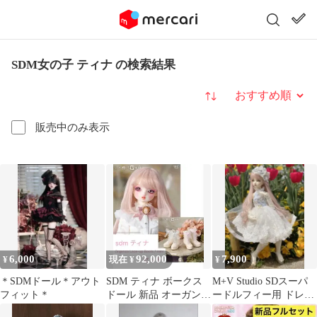
SDM女の子 ティナ の検索結果
並び替え
販売中のみ表示
6,000
92,000
7,900
¥
現在 ¥
¥
＊SDMドール＊アウト
SDM ティナ ボークス
M+V Studio SDスーパ
フィット＊
ドール 新品 オーガンジ
ードルフィー用 ドレス
ーレースアップブーツ
セット ヘッドドレス付