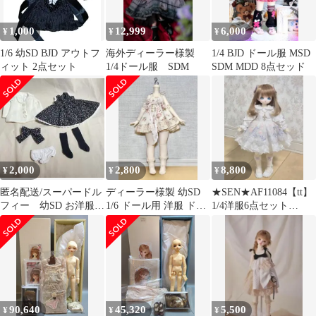
1,000
12,999
6,000
¥
¥
¥
1/6 幼SD BJD アウトフ
海外ディーラー様製
1/4 BJD ドール服 MSD
ィット 2点セット
1/4ドール服 SDM
SDM MDD 8点セッド
2,000
2,800
8,800
¥
¥
¥
匿名配送/スーパードル
ディーラー様製 幼SD
★SEN★AF11084【tt】
フィー 幼SD お洋服
1/6 ドール用 洋服 ドレ
1/4洋服6点セット
5点セット 中古
ス
(MSD/MDD)
90,640
45,320
5,500
¥
¥
¥