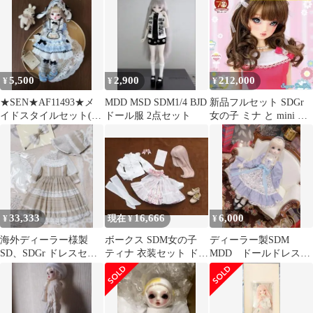
セット
き
5,500
2,900
212,000
¥
¥
¥
★SEN★AF11493★メ
MDD MSD SDM1/4 BJD
新品フルセット SDGr
イドスタイルセット(水
ドール服 2点セット
女の子 ミナ と mini キ
色/幼SD)
ャンディ
33,333
16,666
6,000
¥
現在 ¥
¥
海外ディーラー様製
ボークス SDM女の子
ディーラー製SDM
SD、SDGr ドレスセッ
ティナ 衣装セット ドル
MDD ドールドレス
ト
パ大阪10
1/4サイズ