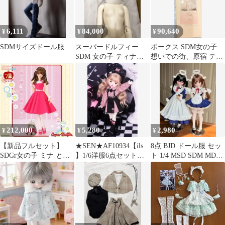
6,111
84,000
90,640
¥
¥
¥
SDMサイズドール服
スーパードルフィー
ボークス SDM女の子
SDM 女の子 ティナ
想いでの街、原宿 ティ
ウィッグ欠品
ナ Galerie de l’esprit
2025 Ver.
212,000
5,280
2,980
¥
¥
¥
【新品フルセット】
★SEN★AF10934【ils
8点 BJD ドール服 セッ
SDGr女の子 ミナ と
】1/6洋服6点セット
ト 1/4 MSD SDM MDD
mini キャンディ
（幼SD）
ワンピース