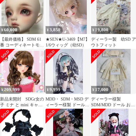
60,000
3,850
19,800
¥
¥
¥
【最終価格】 SDM 61
★SEN★U-3469【M7】
ディーラー製 幼SD ア
番 コーディネートモデ
1/6ウィッグ（幼SD）
ウトフィット
ル ホワイト肌 女の子②
209,999
9,999
17,000
¥
¥
¥
新品未開封 SDGr女の
MDD・ SDM・MSD デ
ディーラー様製
子 ミナ と mini キャン
ィーラー様製 ドール服
SDM/MDD ドール お洋
ディ
セット
服